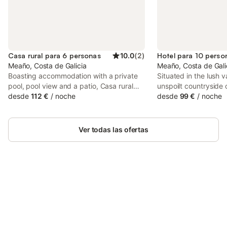
Casa rural para 6 personas
10.0
(
2
)
Hotel para 10 perso
Meaño, Costa de Galicia
Meaño, Costa de Gali
Boasting accommodation with a private
Situated in the lush 
pool, pool view and a patio, Casa rural
unspoilt countryside
con piscina cercana a la playa is situated
desde
112 €
/
noche
Quinta de San Amaro 
desde
99 €
/
noche
in Pontevedra. This property offers
picturesque rural sur
access to a balcony, free private parking
and free WiFi.
Ver todas las ofertas
Ahorra hasta un 10% en muchos
Inicia sesión
alojamientos con tu cuenta.