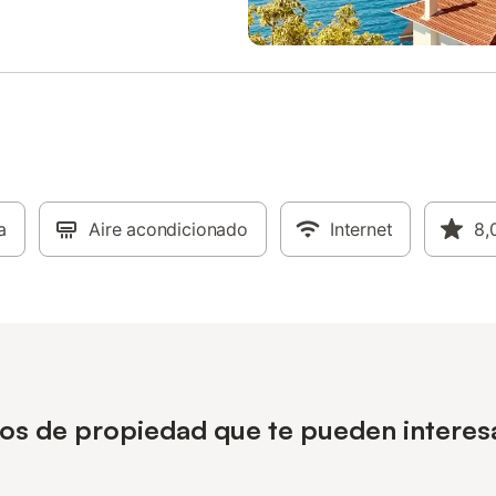
ue hace un total de siete
nes. La tercera habitación de la
planta tiene dos camas dobles y
individual, mientras que la
ón número cuatro tiene una cama
na individual. La habitación 5 es
para parejas, ya que contiene
individual y una doble; así que
 privacidad con su cónyuge, esta
n es para usted. La sexta
a
n de esta planta tiene tres camas
Aire acondicionado
Internet
8,
les perfectas para niños, y la
bitación tiene una cama doble y
 individuales, ideal para una
pequeña. Puede ajustarse
e a e
pos de propiedad que te pueden interesa