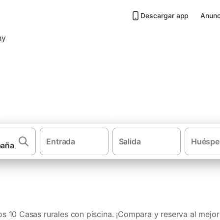
Descargar app
Anunc
 piscina en Parque natural de
Entrada
Salida
Huéspe
·
·
·
Casas rurales
Cataluña
Provincia de Gerona
Casas rurales 
 10 Casas rurales con piscina. ¡Compara y reserva al mejor