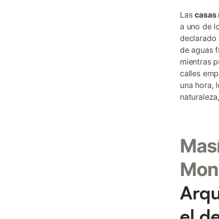
Las
casas 
a uno de l
declarado 
de aguas f
mientras p
calles emp
una hora, 
naturaleza,
Masí
Mon
Arqu
el d