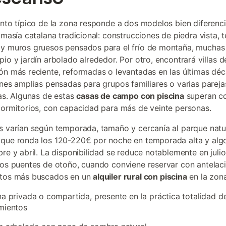
ento típico de la zona responde a dos modelos bien diferenc
 masía catalana tradicional: construcciones de piedra vista, 
y muros gruesos pensados para el frío de montaña, muchas
pio y jardín arbolado alrededor. Por otro, encontrará villas d
ón más reciente, reformadas o levantadas en las últimas dé
ones amplias pensadas para grupos familiares o varias parej
tas. Algunas de estas
casas de campo con piscina
superan co
dormitorios, con capacidad para más de veinte personas.
s varían según temporada, tamaño y cercanía al parque natu
 que ronda los 120-220€ por noche en temporada alta y al
bre y abril. La disponibilidad se reduce notablemente en juli
los puentes de otoño, cuando conviene reservar con antelaci
ntos más buscados en un
alquiler rural con piscina
en la zona
na privada o compartida, presente en la práctica totalidad d
mientos