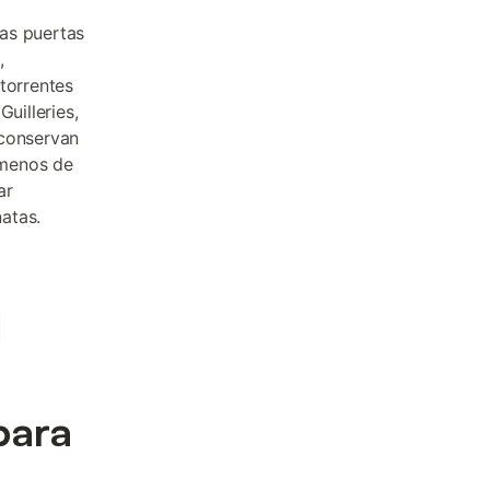
as puertas
,
torrentes
uilleries,
 conservan
 menos de
ar
natas.
l
para