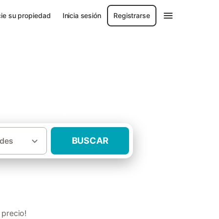
ie su propiedad
Inicia sesión
Registrarse
l Montseny
BUSCAR
des
con piscina Parque natural del Montseny
 precio!