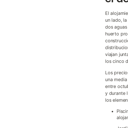
El alojami
un lado, la
dos aguas 
huerto pro
construcci
distribuci
viajan jun
los cinco 
Los precio
una media
entre octu
y durante 
los eleme
Pisci
aloja