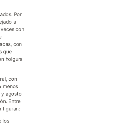
iados. Por
tejado a
 veces con
e
cadas, con
as que
n holgura
ral, con
go menos
o y agosto
ón. Entre
 figuran:
e los