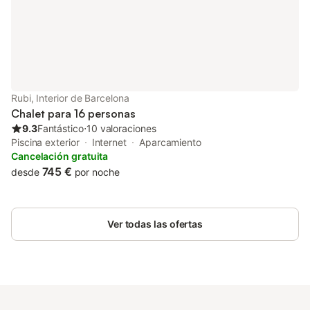
historia de esta prop
completamente conse
del siglo XX, mientras
Rubi, Interior de Barcelona
Chalet para 16 personas
9.3
Fantástico
⋅
10 valoraciones
Piscina exterior
Internet
Aparcamiento
Cancelación gratuita
745 €
desde
por noche
Ver todas las ofertas