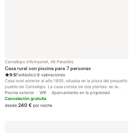
Cantallops d'Avinyonet, Alt Penedès
Casa rural con piscina para 7 personas
9.5
Fantástico
⋅
8 valoraciones
Casa rural anterior al año 1800, situada en la plaza del pequeño
pueblo de Cantallops. La casa consta de dos plantas: en la
planta baja se encuentra el recibidor, la cocina, un baño, la sala
Piscina exterior
Wifi
Aparcamiento en la propiedad
de estar-comedor, un patio exterior con barbacoa y piscina
Cancelación gratuita
para niños y adultos, vallada para asegurar la protección de los
240 €
desde
por noche
niños y la tranquilidad de los padres. En la planta superior hay
tres habitaciones dobles y un baño. Ca La Siona dispone de la
categoría de 3 espigas concedida por la Generalitat de
Catalunya.