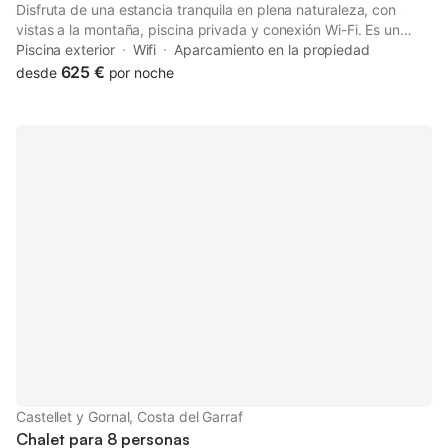
Disfruta de una estancia tranquila en plena naturaleza, con
vistas a la montaña, piscina privada y conexión Wi-Fi. Es un
lugar ideal para desconectar rodeado de viñedos, por lo que
Piscina exterior
Wifi
Aparcamiento en la propiedad
pedimos a los huéspedes que los respeten durante toda la
625 €
desde
por noche
estancia. No se admiten fiestas ni celebraciones en la
propiedad. - Cena Pagos 40,00 € por persona y noche -
Comida Pagos 40,00 € por persona y noche
Castellet y Gornal, Costa del Garraf
Chalet para 8 personas