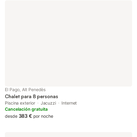
juguetes y libros compartidos. La casa tiene acceso interior sin
escalones y pone a vuestra disposición 5 bicicletas eléctricas
para explorar la zona. En el exterior, disfrutad de vuestro jardín
privado con terrazas cubiertas y descubiertas con vistas al
Castillo de Olèrdola. La piscina al aire libre se comparte con los
propietarios y dispone de una zona de pérgola para relajaros.
También podéis usar la barbacoa privada para comer al aire
libre, y se facilitan toallas de playa para vuestra comodidad.
Hay aparcamiento en la calle compartido y transporte público
accesible desde la propiedad. No se permiten eventos en el
alojamiento. Tened en cuenta que no se permite fumar en el
interior por motivos de seguridad y medio ambiente. Al usar la
piscina, se requiere bañador adecuado para mantener la
limpieza y no se permite saltar de cabeza para evitar
accidentes y salpicaduras. La música debe mantenerse a un
El Pago, Alt Penedès
volumen adecuado para preservar la tranquilidad y respeta
Chalet para 8 personas
Piscina exterior
Jacuzzi
Internet
Cancelación gratuita
383 €
desde
por noche