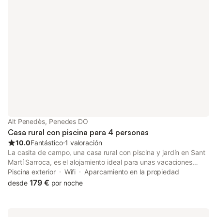
Alt Penedès, Penedes DO
Casa rural con piscina para 4 personas
10.0
Fantástico
⋅
1 valoración
La casita de campo, una casa rural con piscina y jardín en Sant
Martí Sarroca, es el alojamiento ideal para unas vacaciones
relajantes con tus seres queridos. La propiedad de 78 m²
Piscina exterior
Wifi
Aparcamiento en la propiedad
consta de una sala de estar, una cocina bien equipada, 2
179 €
desde
por noche
dormitorios y 2 baños, con capacidad para 4 personas. Entre
los servicios adicionales se incluyen Wi-Fi de alta velocidad
(apto para videollamadas), un espacio de trabajo dedicado,