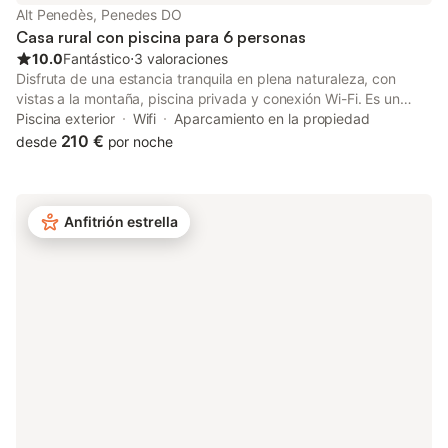
Alt Penedès, Penedes DO
Casa rural con piscina para 6 personas
10.0
Fantástico
⋅
3 valoraciones
Disfruta de una estancia tranquila en plena naturaleza, con
vistas a la montaña, piscina privada y conexión Wi-Fi. Es un
lugar ideal para desconectar rodeado de viñedos, por lo que
Piscina exterior
Wifi
Aparcamiento en la propiedad
pedimos a los huéspedes que los respeten durante toda la
210 €
desde
por noche
estancia. No se admiten fiestas ni celebraciones en la
propiedad. - Cena Pagos 50,00 € por persona y noche -
Comida Pagos 50,00 € por persona y noche
Anfitrión estrella