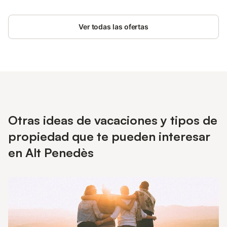
para 4/6 personas con 2 habitaciones, cocina totalmente
equipada, baño y terraza. 1 habitación con cama de
Ver todas las ofertas
matrimonio, 1 habitación con 2 camas individuales, 1 sofá cama
para 2 niños en el salón, Cocina (utensilios de cocina para 6
personas, cafetera eléctrica, nevera, microondas y tostadora)
TV, Terraza con mobiliario exterior de madera. Baño privado con
ducha. Aire acondicionado/ Calefacción, Wifi**, Sábanas
incluidas, Toallas no incluidas**, Parking para 1 coche.
**Servicios con coste adicional
Otras ideas de vacaciones y tipos de
propiedad que te pueden interesar
en Alt Penedès