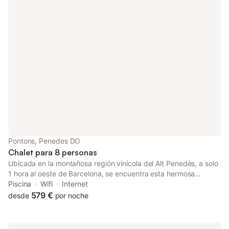
Pontons, Penedes DO
Chalet para 8 personas
Ubicada en la montañosa región vinícola del Alt Penedès, a solo
1 hora al oeste de Barcelona, se encuentra esta hermosa
propiedad rural de cuatro dormitorios. Originalmente un granero
Piscina
Wifi
Internet
del siglo XVII donde se fabricaban tejas, la propiedad ha sido
579 €
desde
por noche
cuidadosamente convertida en una joya de hogar. La
vegetación circundante, la paz y la tranquilidad la convierten en
el lugar ideal para relajarse y recargar energías. En el interior, la