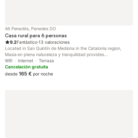
Alt Penedès, Penedes DO
Casa rural para 6 personas
9.2
Fantástico
⋅
13 valoraciones
Located in San Quintín de Mediona in the Catalonia region,
Masia en plena naturaleza y tranquilidad provides
accommodation with free WiFi and free private parking. This
Wifi
Internet
Terraza
chalet features a garden as well as a terrace.
Cancelación gratuita
165 €
desde
por noche