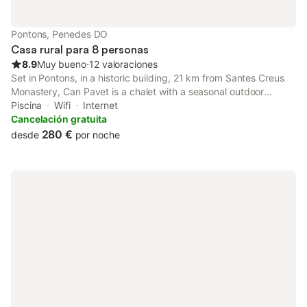
el establecimiento es para no fumadores y no se permiten
eventos. Las actividades cercanas incluyen senderismo,
windsurf, buceo y pesca, con puntos de interés como Cal Padrí
Pontons, Penedes DO
y el Pi de Puig-Rodó a menos de 1 km.
Casa rural para 8 personas
8.9
Muy bueno
⋅
12 valoraciones
Set in Pontons, in a historic building, 21 km from Santes Creus
Monastery, Can Pavet is a chalet with a seasonal outdoor
swimming pool and garden. With quiet street views, this
Piscina
Wifi
Internet
accommodation offers a patio.
Cancelación gratuita
280 €
desde
por noche