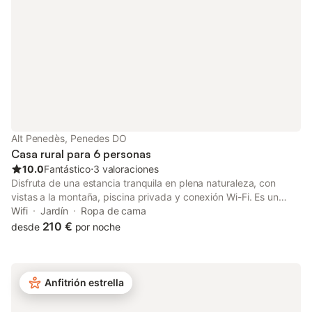
Alt Penedès, Penedes DO
Casa rural para 6 personas
10.0
Fantástico
⋅
3 valoraciones
Disfruta de una estancia tranquila en plena naturaleza, con
vistas a la montaña, piscina privada y conexión Wi-Fi. Es un
lugar ideal para desconectar rodeado de viñedos, por lo que
Wifi
Jardín
Ropa de cama
pedimos a los huéspedes que los respeten durante toda la
210 €
desde
por noche
estancia. No se admiten fiestas ni celebraciones en la
propiedad. - Cena Pagos 50,00 € por persona y noche -
Comida Pagos 50,00 € por persona y noche
Anfitrión estrella