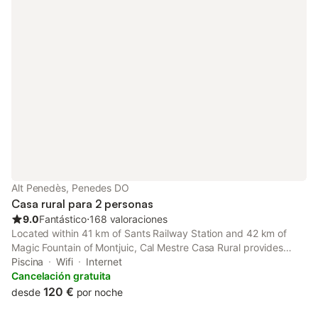
Alt Penedès, Penedes DO
Casa rural para 2 personas
9.0
Fantástico
⋅
168 valoraciones
Located within 41 km of Sants Railway Station and 42 km of
Magic Fountain of Montjuic, Cal Mestre Casa Rural provides
rooms with air conditioning and a private bathroom in Avinyonet.
Piscina
Wifi
Internet
Cancelación gratuita
120 €
desde
por noche