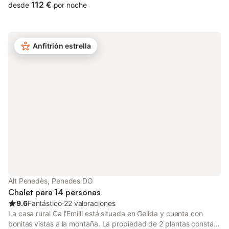
un rincón del pueblo que forma una pequeña plaza
112 €
desde
por noche
encontramos la entrada de la casa y subiendo unas escaleras
llegamos a la planta. Comedor con chimenea y cocina
americana con micro-ondas y lavadora, sala de estar, 2
habitaciones de matriminio, 1 habitación con dos camas, 2
Anfitrión estrella
baños con plato de ducha y una terraza de 12m2.
Alt Penedès, Penedes DO
Chalet para 14 personas
9.6
Fantástico
⋅
22 valoraciones
La casa rural Ca l'Emilli está situada en Gelida y cuenta con
bonitas vistas a la montaña. La propiedad de 2 plantas consta