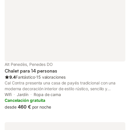
Alt Penedès, Penedes DO
Chalet para 14 personas
9.4
Fantástico
⋅
15 valoraciones
Cal Contra presenta una casa de payés tradicional con una
moderna decoración interior de estilo rústico, sencillo y
funcional. Se distribuye en dos plantas, con todos los espacios
Wifi
Jardín
Ropa de cama
comunes en la primera planta más una habitación adaptada
Cancelación gratuita
para personas con movilidad reducida, mientras que el resto de
460 €
desde
por noche
estancias se encuentran en la planta superior. En el exterior, un
techo de madera protege de las inclemencias del tiempo y del
fuerte sol del verano, hay una barbacoa, mesa y sillas, donde se
hace una agradable comida al aire libre. Además, una valla de