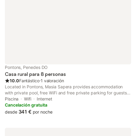
Pontons, Penedes DO
Casa rural para 8 personas
10.0
Fantástico
⋅
1 valoración
Located in Pontons, Masia Sapera provides accommodation
with private pool, free WiFi and free private parking for guests
who drive. The property has pool and garden views, and is 49
Piscina
Wifi
Internet
km from Marina Tarragona.
Cancelación gratuita
341 €
desde
por noche