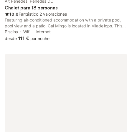
Alt Penedès, Penedes DO
Chalet para 18 personas
10.0
Fantástico
⋅
2 valoraciones
Featuring air-conditioned accommodation with a private pool,
pool view and a patio, Cal Mingo is located in Viladellops. This
property offers access to a balcony, darts, free private parking
Piscina
Wifi
Internet
and free WiFi.
111 €
desde
por noche