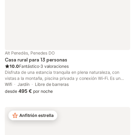
American Staffordshire Terrier, Pit Bull,
adm
Rottweiler, Dogo
Alt Penedès, Penedes DO
Casa rural para 13 personas
10.0
Fantástico
⋅
3 valoraciones
Disfruta de una estancia tranquila en plena naturaleza, con
vistas a la montaña, piscina privada y conexión Wi-Fi. Es un
lugar ideal para desconectar rodeado de viñedos, por lo que
Wifi
Jardín
Libre de barreras
pedimos a los huéspedes que los respeten durante toda la
495 €
desde
por noche
estancia. No se admiten fiestas ni celebraciones en la
propiedad. - Cena Pagos 40,00 € por persona y noche -
Comida Pagos 40,00 € por persona y noche
Anfitrión estrella