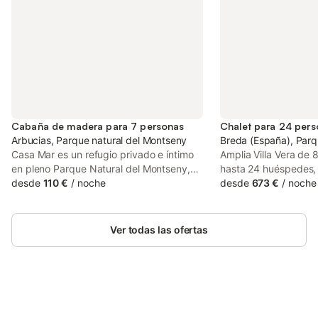
Cabaña de madera para 7 personas
Chalet para 24 per
Arbucias, Parque natural del Montseny
Breda (España), Parq
Casa Mar es un refugio privado e íntimo
Amplia Villa Vera de 
en pleno Parque Natural del Montseny,
hasta 24 huéspedes, 
rodeada de naturaleza, cerca de pozas
desde
110 €
/
noche
coche de Blanes! Vill
desde
673 €
/
noche
de río y playas. Se permite nudismo y
2018, es la villa per
ropa. Disfrutaréis de un silencio increíble
vacaciones familiare
y, probablemente, de la visita de ciervos
está construida como
Ver todas las ofertas
de la zona. Ideal para desconectar, hacer
de hoy en día, sino 
senderismo y bañaros en el río.
ubicación estratégica
Capacidad para 7 personas: dormitorio
un lugar ideal para alo
doble, dormitorio pequeño con 2 camas,
totalmente reformad
sofá cama doble y sofá cama individual.
solo con los aparatos
El dormitorio pequeño es muy compacto,
Ahorra hasta un 10% en muchos
también con los muy n
Inicia sesión