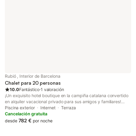
Rubió , Interior de Barcelona
Chalet para 20 personas
10.0
Fantástico
⋅
1 valoración
¡Un exquisito hotel boutique en la campiña catalana convertido
en alquiler vacacional privado para sus amigos y familiares!
¿Busca una experiencia vacacional única? Retroceda en la
Piscina exterior
Internet
Terraza
historia española con esta masía del siglo XVIII, bellamente
Cancelación gratuita
restaurada, enclavada en el corazón de la naturaleza y rodeada
782 €
desde
por noche
de bosques y vegetación. Ubicada en el corazón de la hermosa
campiña catalana, pero a solo una hora en coche de Barcelona,