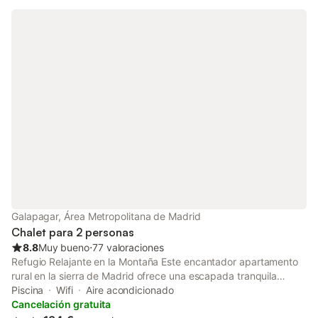
pequeños matices dorados en su cabecero repujado artesanal.
Cama de matrimonio. Hay pista de esquí a 20 minutos en coche.
Hay parque infantil a 60m de la casa. Hay piscina municipal a
10 minutos en coche.
Galapagar, Área Metropolitana de Madrid
Chalet para 2 personas
8.8
Muy bueno
⋅
77 valoraciones
Refugio Relajante en la Montaña Este encantador apartamento
rural en la sierra de Madrid ofrece una escapada tranquila
rodeada de frondosos árboles. Ideal para parejas, familias o
Piscina
Wifi
Aire acondicionado
amigos, cuenta con piscina compartida y un jardín
Cancelación gratuita