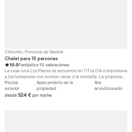
Chinchón, Provincia de Madrid
Chalet para 15 personas
10.0
Fantástico
⋅
10 valoraciones
La casa rural Los Pilares se encuentra en TITULCIA e impresiona
a los huéspedes con bonitas vistas a la montaña. La propiedad
de 180 m² consta de una sala de estar, una cocina bien
Piscina
Aparcamiento en la
Aire
equipada, 5 dormitorios y 2 baños, por lo que puede alojar a 15
exterior
propiedad
acondicionado
personas. Los servicios adicionales incluyen televisión y aire
524 €
desde
por noche
acondicionado. Este alojamiento no ofrece: Wi-Fi y toallas. Hay
cámaras de seguridad y/o dispositivos de grabación de audio
en las instalaciones. Este alquiler vacacional ofrece piscina
privada, jardín, terraza descubierta, terraza cubierta, balcón y
barbacoa. La propiedad está ubicada a 45 minutos en coche
de Madrid. Hay una plaza de aparcamiento disponible en la