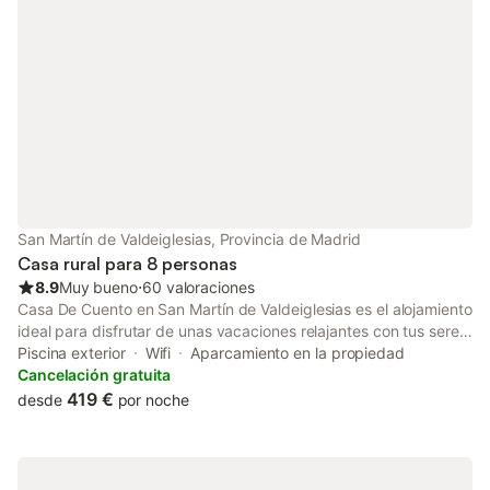
propiedad. No se permiten mascotas, fumar ni celebrar
eventos. La propiedad tiene una alarma de seguridad que se
desconecta cuando hay huéspedes dentro.
San Martín de Valdeiglesias, Provincia de Madrid
Casa rural para 8 personas
8.9
Muy bueno
⋅
60 valoraciones
Casa De Cuento en San Martín de Valdeiglesias es el alojamiento
ideal para disfrutar de unas vacaciones relajantes con tus seres
queridos. La propiedad, distribuida en 3 plantas, cuenta con
Piscina exterior
Wifi
Aparcamiento en la propiedad
una sala de estar, una cocina, 4 dormitorios, 2 baños y un aseo
Cancelación gratuita
adicional, lo que permite alojar cómodamente a 8 personas.
419 €
desde
por noche
Entre los servicios adicionales se incluyen Wi-Fi, televisión,
lavadora, así como libros y juguetes para niños. También se
dispone de una cuna. La propiedad ofrece una zona exterior
privada con piscina (abierta de junio a septiembre), jardín,