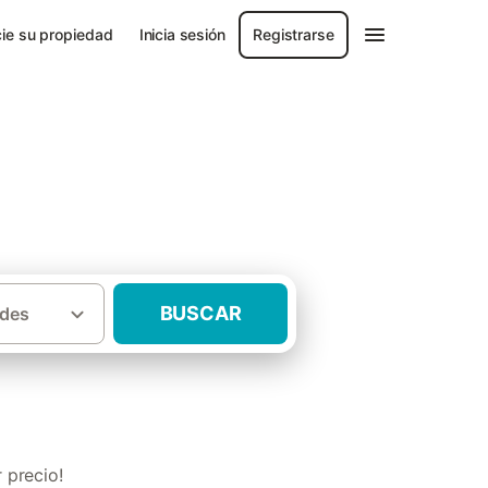
ie su propiedad
Inicia sesión
Registrarse
id
BUSCAR
des
 rurales con piscina Provincia de Madrid
 precio!