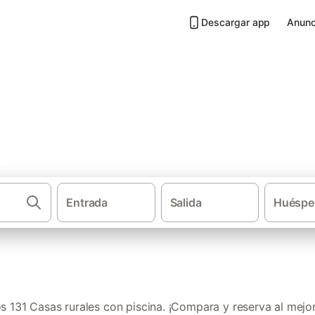
Descargar app
Anunc
 piscina en Provincia de Madr
Entrada
Salida
Huéspe
·
Casas rurales
Casas
 131 Casas rurales con piscina. ¡Compara y reserva al mejor