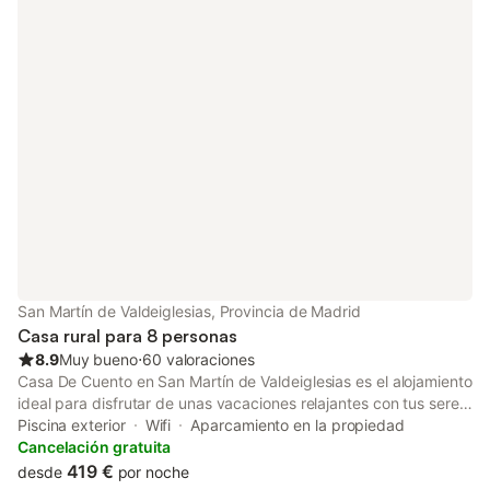
También hay una cuna disponible. Este alquiler de vacaciones
ofrece una piscina privada (disponible de junio a septiembre),
jardín, terraza, barbacoa y ducha exterior. Hay conexiones de
transporte público a poca distancia y una pista de tenis a 15
minutos a pie. Hay aparcamiento gratuito en la calle. Se permite
un máximo de 5 mascotas. No se permite fumar ni celebrar
eventos. Este establecimiento cuenta con un cómodo sistema
de auto check-in.
San Martín de Valdeiglesias, Provincia de Madrid
Casa rural para 8 personas
8.9
Muy bueno
⋅
60 valoraciones
Casa De Cuento en San Martín de Valdeiglesias es el alojamiento
ideal para disfrutar de unas vacaciones relajantes con tus seres
queridos. La propiedad, distribuida en 3 plantas, cuenta con
Piscina exterior
Wifi
Aparcamiento en la propiedad
una sala de estar, una cocina, 4 dormitorios, 2 baños y un aseo
Cancelación gratuita
adicional, lo que permite alojar cómodamente a 8 personas.
419 €
desde
por noche