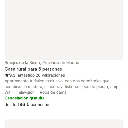
propiedad. No se permiten mascotas, fumar ni celebrar
eventos. La propiedad tiene una alarma de seguridad que se
desconecta cuando hay huéspedes dentro.
Braojos de la Sierra, Provincia de Madrid
Casa rural para 5 personas
9.3
Fantástico
⋅
26 valoraciones
Apartamento turístico exclusivo, con dos dormitorios que
combinan la madera, el acero y distintos tipos de piedra, amplio
y selecto. Decorado al detalle convertido en una estancia digna
Wifi
Televisión
Ropa de cama
de los mismos dioses. En su salón destacamos los colores
Cancelación gratuita
blancos rotos y verdes predominantes que reflejan perfección,
186 €
desde
por noche
relajación, armonía y estabilidad. En la estancia dormitorio rosas
y tapices en marrón y crema, romántico y delicado, su
buhardilla extensa y refinada tipo suite con sala de estar y
escritorio, que transfiere nobleza a través de sus detalles en