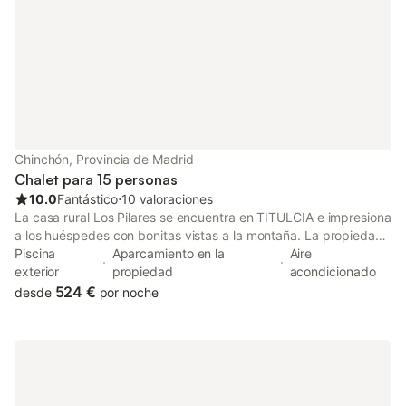
Chinchón, Provincia de Madrid
Chalet para 15 personas
10.0
Fantástico
⋅
10 valoraciones
La casa rural Los Pilares se encuentra en TITULCIA e impresiona
a los huéspedes con bonitas vistas a la montaña. La propiedad
de 180 m² consta de una sala de estar, una cocina bien
Piscina
Aparcamiento en la
Aire
equipada, 5 dormitorios y 2 baños, por lo que puede alojar a 15
exterior
propiedad
acondicionado
personas. Los servicios adicionales incluyen televisión y aire
524 €
desde
por noche
acondicionado. Este alojamiento no ofrece: Wi-Fi y toallas. Hay
cámaras de seguridad y/o dispositivos de grabación de audio
en las instalaciones. Este alquiler vacacional ofrece piscina
privada, jardín, terraza descubierta, terraza cubierta, balcón y
barbacoa. La propiedad está ubicada a 45 minutos en coche
de Madrid. Hay una plaza de aparcamiento disponible en la