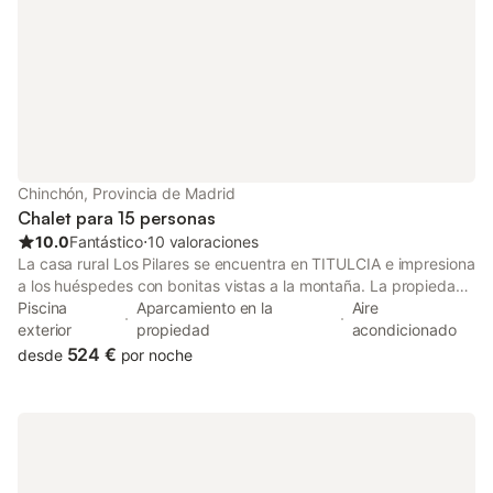
Chinchón, Provincia de Madrid
Chalet para 15 personas
10.0
Fantástico
⋅
10 valoraciones
La casa rural Los Pilares se encuentra en TITULCIA e impresiona
a los huéspedes con bonitas vistas a la montaña. La propiedad
de 180 m² consta de una sala de estar, una cocina bien
Piscina
Aparcamiento en la
Aire
equipada, 5 dormitorios y 2 baños, por lo que puede alojar a 15
exterior
propiedad
acondicionado
personas. Los servicios adicionales incluyen televisión y aire
524 €
desde
por noche
acondicionado. Este alojamiento no ofrece: Wi-Fi y toallas. Hay
cámaras de seguridad y/o dispositivos de grabación de audio
en las instalaciones. Este alquiler vacacional ofrece piscina
privada, jardín, terraza descubierta, terraza cubierta, balcón y
barbacoa. La propiedad está ubicada a 45 minutos en coche
de Madrid. Hay una plaza de aparcamiento disponible en la