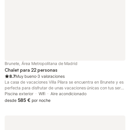
propiedad. No se permiten mascotas, fumar ni celebrar
eventos. La propiedad tiene una alarma de seguridad que se
desconecta cuando hay huéspedes dentro.
Brunete, Área Metropolitana de Madrid
Chalet para 22 personas
8.7
Muy bueno
⋅
3 valoraciones
La casa de vacaciones Villa Pilara se encuentra en Brunete y es
perfecta para disfrutar de unas vacaciones únicas con tus seres
queridos. La propiedad de 3 plantas consta de una sala de
Piscina exterior
Wifi
Aire acondicionado
estar, una cocina, 10 dormitorios y 5 baños, por lo que puede
585 €
desde
por noche
alojar a 22 personas. Los servicios adicionales incluyen Wi-Fi,
televisión, aire acondicionado, lavadora y toallas de playa y
piscina. Además, hay una mesa de billar a su disposición.
También hay una cuna disponible. Este alquiler de vacaciones
ofrece una piscina privada (disponible de junio a septiembre),