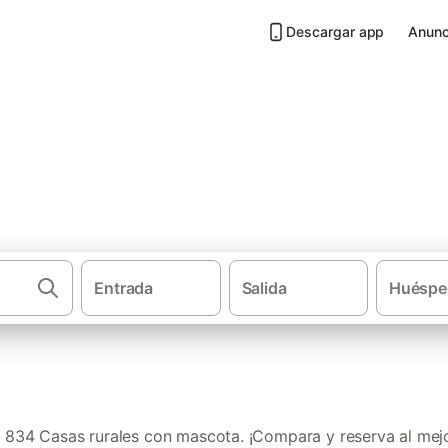
Descargar app
Anunc
 mascota en Provincia de Mál
Entrada
Salida
Huéspe
·
·
Casas rurales
Andalucía
Casas r
834 Casas rurales con mascota. ¡Compara y reserva al mejo