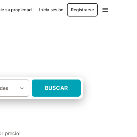
ie su propiedad
Inicia sesión
Registrarse
aga
BUSCAR
des
urales con mascota Provincia de Málaga
r precio!