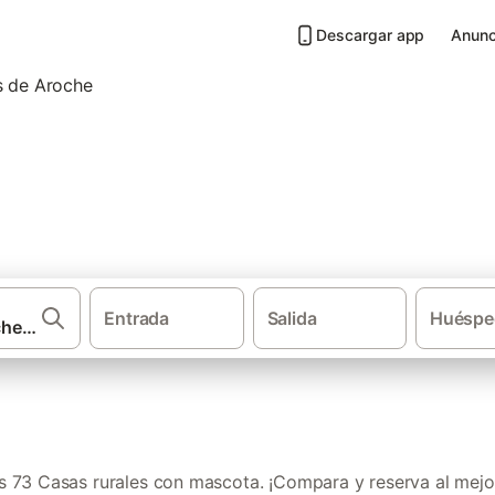
Descargar app
Anunc
 mascota en Sierra de Aracena
Entrada
Salida
Huéspe
·
·
Casas rurales
Andalucía
Casas rurales con masc
 73 Casas rurales con mascota. ¡Compara y reserva al mejor