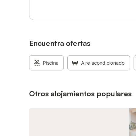
de mascotas es 2. Para cualquier
de la Sie
consulta, puede contactar al anfitrión a
una plaz
través de la plataforma de reservas.
el recint
Se acept
permiten 
se permit
servicio 
Encuentra ofertas
disponibl
Piscina
Aire acondicionado
Otros alojamientos populares