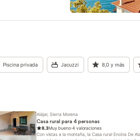
rra y Almonaster de la Sierra. Hay
exterior para relajarse. Ideal par
a de aparcamiento disponible en
escapada vacacional tranquila. 
o. Se admiten familias con niños.
aparcamiento disponible en la pr
a 1 mascota, aunque no se
Se admiten mascotas bajo petició
perros de razas peligrosas. No
coste adicional. Rodeado de árbo
e fumar ni celebrar eventos. El
vegetación en una zona totalmen
de ropa de cama y toallas está
privada.
e por un cargo adicional.
Piscina privada
Jacuzzi
8,0
y más
Alájar, Sierra Morena
Casa rural para 4 personas
8.3
Muy bueno
⋅
4 valoraciones
Con vistas a la montaña, la Casa rural Encina De Al