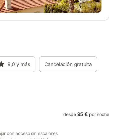
a una
cual facilitamos leña a nuestros
Hay
huéspedes . Disfrute de las instalaciones
opiedad.
exteriores que incluyen piscina
n y sin
(compartida) y un maravilloso espacio
les y
exterior Privado rodeado de arboleda y
te
vegetación, donde podrá pasear y realizar
maravillosos Senderos. Hay plazas de
aparcamiento disponibles en la propiedad.
Se permiten mascotas bajo petición si
coste adicional.
9,0
y más
Cancelación gratuita
95 €
desde
por noche
ajar con acceso sin escalones