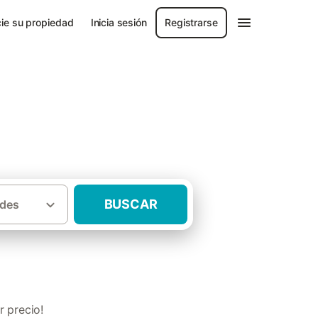
ie su propiedad
Inicia sesión
Registrarse
 y Picos de
BUSCAR
des
ota Sierra de Aracena y Picos de Aroche
 precio!