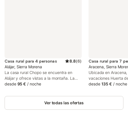
Casa rural para 4 personas
8.8
(
6
)
Casa rural para 7 p
Alájar, Sierra Morena
Aracena, Sierra More
La casa rural Chopo se encuentra en
Ubicada en Aracena, 
Alájar y ofrece vistas a la montaña. La
vacaciones Huerta de
propiedad de 50 m² consta de una sala
desde
95 €
/
noche
de espacio cómodo p
desde
135 €
/
noche
de estar, una cocina, 2 dormitorios y 1
huéspedes. Disfrute d
baño, por lo que puede alojar hasta 4
baños, ambos con pl
personas. Los servicios adicionales
además de una cocin
Ver todas las ofertas
incluyen televisión, ventilador y lavadora.
equipada. La propie
Este alojamiento no ofrece Wi-Fi ni aire
acceso sin escalones 
acondicionado. Dispone de una zona
sin barreras para facil
exterior privada con terraza cubierta y
Entre las comodidade