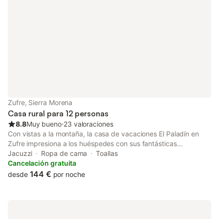
Zufre, Sierra Morena
Casa rural para 12 personas
8.8
Muy bueno
⋅
23 valoraciones
Con vistas a la montaña, la casa de vacaciones El Paladín en
Zufre impresiona a los huéspedes con sus fantásticas
panorámicas. La propiedad de 2 plantas consta de un salón,
Jacuzzi
Ropa de cama
Toallas
una cocina totalmente equipada, 5 dormitorios y 6 cuartos de
Cancelación gratuita
baño, por lo que puede alojar hasta 12 personas. Los servicios
144 €
desde
por noche
adicionales incluyen televisión y lavadora. También hay una
cuna disponible. En el salón principal hay aire acondicionado.
Este alojamiento dispone de zona exterior privada con terrazas
cubiertas y descubiertas, balcón y barbacoa. Se recomienda