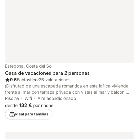
Estepona, Costa del Sol
Casa de vacaciones para 2 personas
9.5
Fantástico
⋅
26 valoraciones
¡Disfrutad de una escapada romántica en esta idílica vivienda
frente al mar con terraza privada con vistas al mar y balcón!
Situada en la encantadora costa de Estepona, esta casa
Piscina
Wifi
Aire acondicionado
adosada de un dormitorio es ideal para un máximo de 2
132 €
desde
por noche
huéspedes, especialmente para quienes disfrutan de unas
Ideal para familias
vacaciones románticas en la Costa del Sol. Desde esta vivienda
de dos plantas, la tranquila playa de Bahía Dorada está a un
paso; además, los huéspedes tienen acceso a una gran piscina
exterior compartida y a un patio. La casa adosada cuenta con