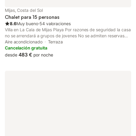
- 1,3 m. La climatización de la piscina no está disponible
durante julio y agosto. El viajero principal debe tener 21 años o
Mijas, Costa del Sol
más.
Chalet para 15 personas
8.6
Muy bueno
⋅
54 valoraciones
Villa en La Cala de Mijas Playa Por razones de seguridad la casa
no se arrendará a grupos de jovenes No se admiten reservas
para grupos con personas menores de 28 años Organizar
Aire acondicionado
Terraza
fiestas de estudiantes, fiestas de despedida y botellones están
Cancelación gratuita
prohibidos en esta vivienda Esta casa de vacaciones está
483 €
desde
por noche
disponible sólo para fines recreativos. Las reservas en nombre
de empresas serán canceladas y se cobrarán posibles gastos
de anulación