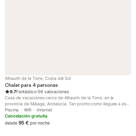
Alhaurín de la Torre, Costa del Sol
Chalet para 4 personas
9.7
Fantástico
⋅
56 valoraciones
Casa de vacaciones cerca de Alhaurín de la Torre, en la
provincia de Málaga, Andalucía. Tan pronto como llegues a esta
preciosa casa de vacaciones, encontrarás un ambiente
Piscina
Wifi
Internet
moderno y luminoso para que puedas disfrutar de un descanso
Cancelación gratuita
bien merecido. Esta casa, recientemente renovada y decorada
95 €
desde
por noche
con un precioso estilo contemporáneo, presenta todas las
comodidades para una estancia inolvidable. Su capacidad