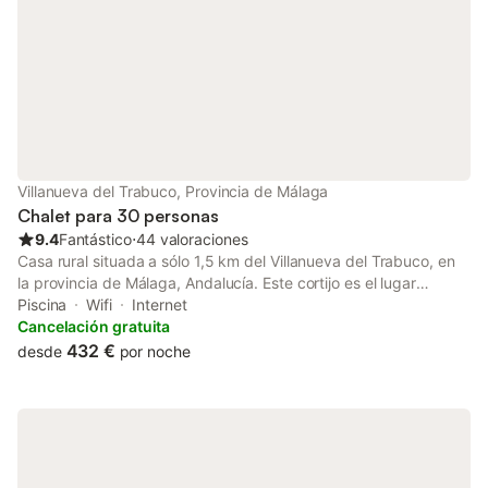
los interiores con el cálido clima del mund
póngase en contacto 
Villanueva del Trabuco, Provincia de Málaga
Chalet para 30 personas
9.4
Fantástico
⋅
44 valoraciones
Casa rural situada a sólo 1,5 km del Villanueva del Trabuco, en
la provincia de Málaga, Andalucía. Este cortijo es el lugar
perfecto para disfrutar en grupo, acompañados solamente de la
Piscina
Wifi
Internet
naturaleza en todo su esplendor, que te invita a deleitar tu vista
Cancelación gratuita
y a dar paseos entre campos de olivo y cereal. El cortijo de
432 €
desde
por noche
principios del siglo XX, ha sido restaurado recientemente
respetando su estructura original. Está compuesto por dos
alojamientos; uno con capacidad para 20 personas, otro con
capacidad para 10 personas. En total puede alojar hasta 30
huéspedes. Los dormitorios se abrirán dependiendo del número
de personas que reserven la casa. Se distribuye en catorce