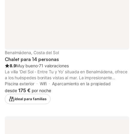
los interiores con el 
Benalmádena, Costa del Sol
Chalet para 14 personas
8.9
Muy bueno
⋅
71 valoraciones
La villa 'Del Sol - Entre Tu y Yo' situada en Benalmádena, ofrece
a los huéspedes bonitas vistas al mar. La impresionante
propiedad de 265 m² consta de una sala de estar, una cocina
Piscina exterior
Wifi
Aparcamiento en la propiedad
totalmente equipada, 6 dormitorios y 4 baños y tiene capacidad
175 €
desde
por noche
para 14 personas. Las instalaciones incluyen Wi-Fi de alta
Ideal para familias
velocidad, aire acondicionado, un ventilador en la sala de estar
y en el dormitorio, una lavadora, un lavavajillas y una televisión.
Además, hay una mesa de ping-pong. También hay una cuna y
2 tronas disponibles. Su zona exterior privada incluye una
piscina climatizada (la calefacción es de pago), un jardín, una
terraza descubierta, 2 terrazas cubiertas, 2 balcones y una