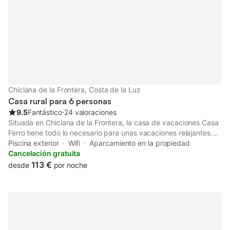
Chiclana de la Frontera, Costa de la Luz
Casa rural para 6 personas
9.5
Fantástico
⋅
24 valoraciones
Situada en Chiclana de la Frontera, la casa de vacaciones Casa
Ferro tiene todo lo necesario para unas vacaciones relajantes.
La propiedad de 50 m² consta de una sala de estar con un sofá
Piscina exterior
Wifi
Aparcamiento en la propiedad
cama para 2 personas, una cocina totalmente equipada con
Cancelación gratuita
lavavajillas, 2 dormitorios y 1 baño, y puede alojar hasta 6
113 €
desde
por noche
personas. Los servicios adicionales incluyen Wi-Fi de alta
velocidad apto para videollamadas, televisión, aire
acondicionado, lavadora y secadora. La propiedad ofrece una
zona exterior privada con piscina climatizada (disponible del 11
de octubre al 31 de mayo), jardín, barbacoa y ducha exterior.
Los huéspedes también pueden disfrutar de un espacio exterior