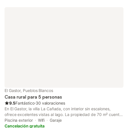
lavavajillas, lavadora y televisión. La zona exterior privada
incluye una piscina, una terraza descubierta, un balcón y una
barbacoa eléctrica. Se admiten mascotas previa petición.
Tenga en cuenta que las mascotas están bajo su
responsabilidad y podría aplicarse un cargo extra en caso de
daños.
El Gastor, Pueblos Blancos
Casa rural para 5 personas
9.5
Fantástico
⋅
30 valoraciones
En El Gastor, la villa La Cañada, con interior sin escalones,
ofrece excelentes vistas al lago. La propiedad de 70 m² cuenta
con salón, cocina, 2 dormitorios y 1 baño, con capacidad para 5
Piscina exterior
Wifi
Garaje
personas. Entre las comodidades adicionales encontraréis Wi-Fi
Cancelación gratuita