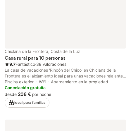
1,6 km o a 20 minutos a pie. La larga
Playa de Zahora,
Chiclana de la Frontera, Costa de la Luz
Casa rural para 10 personas
9.7
Fantástico
⋅
38 valoraciones
La casa de vacaciones 'Rincón del Chico' en Chiclana de la
Frontera es el alojamiento ideal para unas vacaciones relajantes
con tus seres queridos. La propiedad de 120 m² consta de una
Piscina exterior
Wifi
Aparcamiento en la propiedad
sala de estar con un sofá cama para 2 personas, una cocina
Cancelación gratuita
totalmente equipada con lavavajillas, 4 dormitorios y 2 baños,
208 €
desde
por noche
por lo que puede alojar hasta 10 personas. Los servicios
Ideal para familias
adicionales incluyen Wi-Fi de alta velocidad apto para
videollamadas, televisión, calefacción, aire acondicionado,
lavadora y secadora. Este alquiler vacacional ofrece un espacio
exterior privado con jardín, piscina privada climatizada
(disponible del 11 de octubre al 31 de mayo), terraza cubierta y