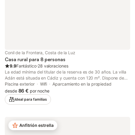
momento de su visita, lo que puede afectar el uso de la piscina,
el riego del jardín o limitar el uso del agua del grifo.
Conil de la Frontera, Costa de la Luz
Casa rural para 8 personas
9.9
Fantástico
⋅
28 valoraciones
La edad mínima del titular de la reserva es de 30 años. La villa
Adán está situada en Cádiz y cuenta con 120 m². Dispone de
una sala de estar, una cocina totalmente equipada con
Piscina exterior
Wifi
Aparcamiento en la propiedad
utensilios y menaje, 3 dormitorios (uno de ellos en un edificio
86 €
desde
por noche
contiguo) y 3 baños, con capacidad para alojar hasta 8
Ideal para familias
personas. Encontrarás artículos básicos de despensa (sal,
aceite y azúcar) para empezar. Entre los servicios adicionales
se incluyen un gimnasio equipado solo para uso de los adultos,
disponible por un suplemento, Wi-Fi de alta velocidad (apto
Anfitrión estrella
para videollamadas) con un espacio de trabajo dedicado,
televisor con canales internacionales y televisión a la carta, aire