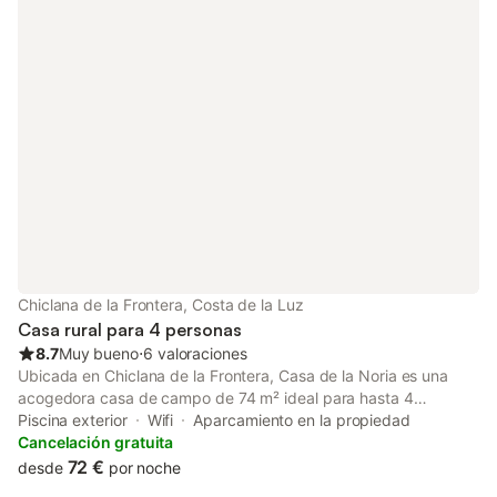
encontrarás un jardín privado, una terraza con muebles de
jardín y una piscina privada. También dispone de ducha exterior
y barbacoa para disfrutar de comidas al aire libre. La propiedad
está cerca de la playa, lo que facilita disfrutar de actividades
costeras. Durante la estancia, se ofrece acceso a una plaza de
aparcamiento en el recinto. No se permiten eventos en la
propiedad ni se aceptan mascotas.
Chiclana de la Frontera, Costa de la Luz
Casa rural para 4 personas
8.7
Muy bueno
⋅
6 valoraciones
Ubicada en Chiclana de la Frontera, Casa de la Noria es una
acogedora casa de campo de 74 m² ideal para hasta 4
personas. Dispone de 2 dormitorios y 1 baño, además de una
Piscina exterior
Wifi
Aparcamiento en la propiedad
cocina totalmente equipada para vuestra comodidad.
Cancelación gratuita
Encontraréis Wi-Fi de alta velocidad apto para videollamadas,
72 €
desde
por noche
televisión, aire acondicionado y lavadora para hacer vuestra