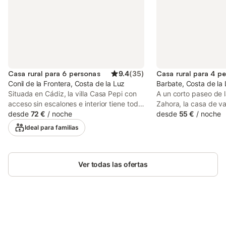
Casa rural para 6 personas
9.4
(
35
)
Casa rural para 4 p
Conil de la Frontera, Costa de la Luz
Barbate, Costa de la
Situada en Cádiz, la villa Casa Pepi con
A un corto paseo de 
acceso sin escalones e interior tiene todo
Zahora, la casa de v
lo que necesitas para unas vacaciones
desde
72 €
/
noche
Aceitera Casa 1 está 
desde
55 €
/
noche
relajantes. La propiedad de 92 m² consta
complejo residencial 
Ideal para familias
de una sala de estar, una cocina
comunitaria y una bon
totalmente equipada, 3 dormitorios y 2
Distribuida en 2 plan
baños, por lo que puede acomodar a 6
vacaciones, decorad
personas. Los servicios adicionales
Ver todas las ofertas
consta de un amplio
incluyen Wi-Fi de alta velocidad (apto
diáfano con una aco
para videollamadas) con un espacio de
una cocina bien equ
trabajo dedicado para la oficina en casa,
lavavajillas, 2 dormit
una smart TV con servicios de streaming,
camas individuales),
aire acondicionado, así como una
un aseo, por lo que 
Ahorra hasta un 10% en muchos
lavadora. También hay una cuna y una
4 personas. Los servi