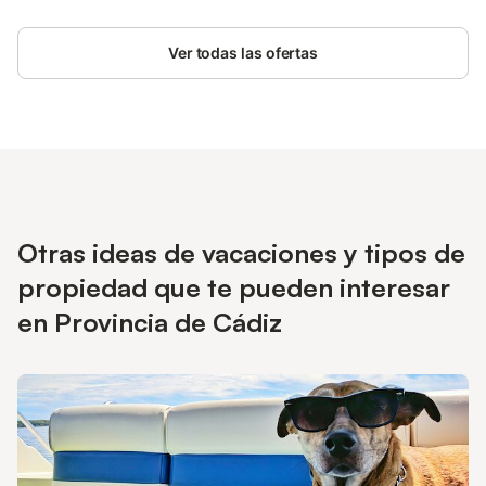
estancia más agradable. Salid al jardín privado y la terraza
cubierta, perfectos para relajaros al aire libre. La piscina exterior
Ver todas las ofertas
privada os permitirá refrescaros durante la visita. El acceso
interior sin escalones añade comodidad adicional. Dispondréis
de 2 plazas de aparcamiento compartidas en la propiedad. No
se permiten eventos en el alojamiento. La playa está cerca y,
para los más activos, hay una pista de tenis a solo 15 minutos
andando.
Otras ideas de vacaciones y tipos de
propiedad que te pueden interesar
en Provincia de Cádiz