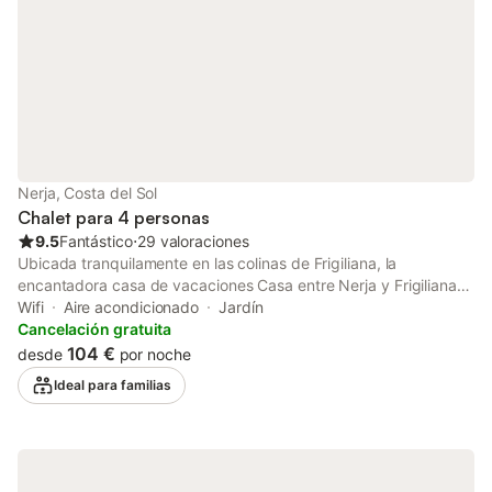
Nerja, Costa del Sol
Chalet para 4 personas
9.5
Fantástico
⋅
29 valoraciones
Ubicada tranquilamente en las colinas de Frigiliana, la
encantadora casa de vacaciones Casa entre Nerja y Frigiliana
goza de preciosas vistas panorámicas al paisaje y de una
Wifi
Aire acondicionado
Jardín
hermosa zona exterior. Distribuida en 2 plantas, la casa de
Cancelación gratuita
vacaciones de estilo rústico consta de un salón/comedor con
104 €
desde
por noche
cocina integrada muy bien equipada, 2 dormitorios (uno de ellos
Ideal para familias
con 2 camas individuales), un cuarto de baño y un aseo, por lo
que tiene capacidad para 4 personas. Los servicios adicionales
incluyen Wi-Fi, aire acondicionado en los dormitorios,
ventiladores, lavadora y televisión por satélite con canales
internacionales. Lo más destacado de la propiedad es la zona