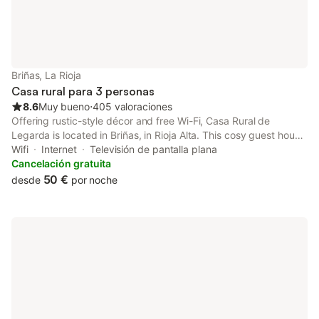
Briñas, La Rioja
Casa rural para 3 personas
8.6
Muy bueno
⋅
405 valoraciones
Offering rustic-style décor and free Wi-Fi, Casa Rural de
Legarda is located in Briñas, in Rioja Alta. This cosy guest house
is 35 minutes by car from Logroño and Vitoria. Each room
Wifi
Internet
Televisión de pantalla plana
features heating, a flat-screen TV and a wardrobe.
Cancelación gratuita
50 €
desde
por noche