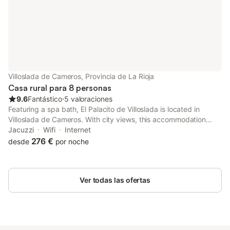
Villoslada de Cameros, Provincia de La Rioja
Casa rural para 8 personas
9.6
Fantástico
⋅
5 valoraciones
Featuring a spa bath, El Palacito de Villoslada is located in
Villoslada de Cameros. With city views, this accommodation
provides a patio. Providing free WiFi throughout the property,
Jacuzzi
Wifi
Internet
the non-smoking chalet has a hot tub.
276 €
desde
por noche
Ver todas las ofertas