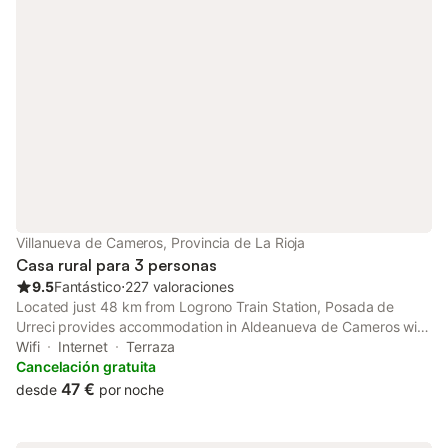
Villanueva de Cameros, Provincia de La Rioja
Casa rural para 3 personas
9.5
Fantástico
⋅
227 valoraciones
Located just 48 km from Logrono Train Station, Posada de
Urreci provides accommodation in Aldeanueva de Cameros with
access to a garden, a bar, as well as a shared kitchen.
Wifi
Internet
Terraza
Cancelación gratuita
47 €
desde
por noche