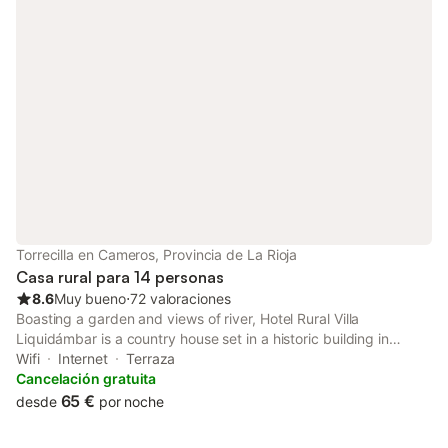
Torrecilla en Cameros, Provincia de La Rioja
Casa rural para 14 personas
8.6
Muy bueno
⋅
72 valoraciones
Boasting a garden and views of river, Hotel Rural Villa
Liquidámbar is a country house set in a historic building in
Torrecilla en Cameros, 32 km from Logrono Train Station.
Wifi
Internet
Terraza
Cancelación gratuita
65 €
desde
por noche