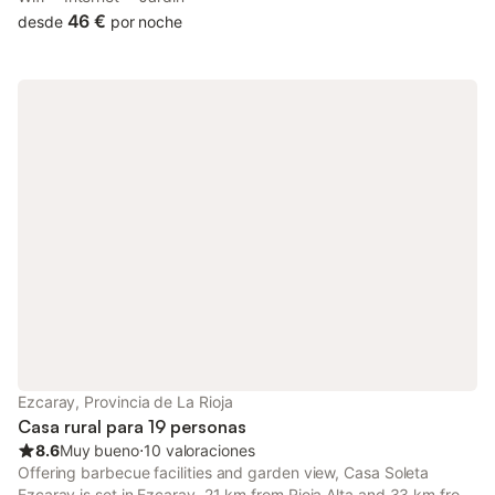
country house also features free WiFi.
46 €
desde
por noche
Ezcaray, Provincia de La Rioja
Casa rural para 19 personas
8.6
Muy bueno
⋅
10 valoraciones
Offering barbecue facilities and garden view, Casa Soleta
Ezcaray is set in Ezcaray, 21 km from Rioja Alta and 33 km from