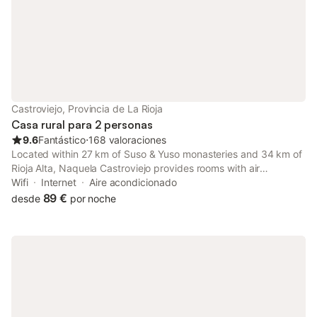
Castroviejo, Provincia de La Rioja
Casa rural para 2 personas
9.6
Fantástico
⋅
168 valoraciones
Located within 27 km of Suso & Yuso monasteries and 34 km of
Rioja Alta, Naquela Castroviejo provides rooms with air
conditioning and a private bathroom in Castroviejo. Featuring
Wifi
Internet
Aire acondicionado
mountain views and a garden, this country house also offers
89 €
desde
por noche
free WiFi.