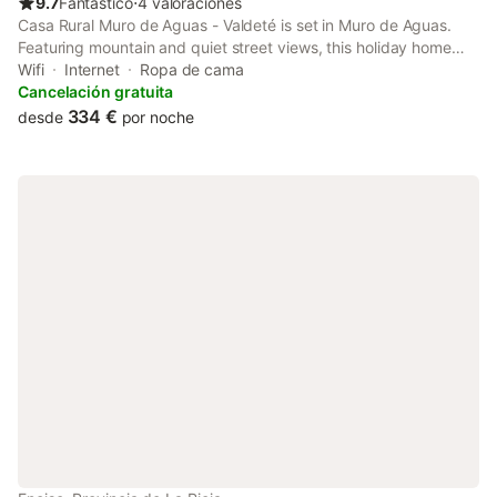
9.7
Fantástico
⋅
4 valoraciones
Casa Rural Muro de Aguas - Valdeté is set in Muro de Aguas.
Featuring mountain and quiet street views, this holiday home
also has free WiFi.
Wifi
Internet
Ropa de cama
Cancelación gratuita
334 €
desde
por noche