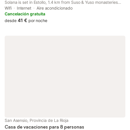
Solana is set in Estollo, 1.4 km from Suso & Yuso monasteries
and 14 km from Rioja Alta. This property offers access to a
Wifi
Internet
Aire acondicionado
patio, squash on the squash court, free private parking and free
Cancelación gratuita
WiFi.
41 €
desde
por noche
San Asensio, Provincia de La Rioja
Casa de vacaciones para 8 personas