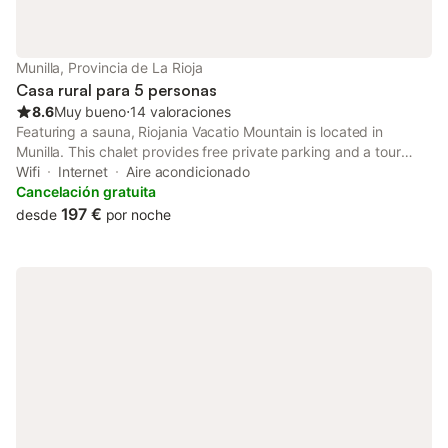
Munilla, Provincia de La Rioja
Casa rural para 5 personas
8.6
Muy bueno
⋅
14 valoraciones
Featuring a sauna, Riojania Vacatio Mountain is located in
Munilla. This chalet provides free private parking and a tour
desk. Providing free WiFi throughout the property, the non-
Wifi
Internet
Aire acondicionado
smoking chalet has a sauna.
Cancelación gratuita
197 €
desde
por noche