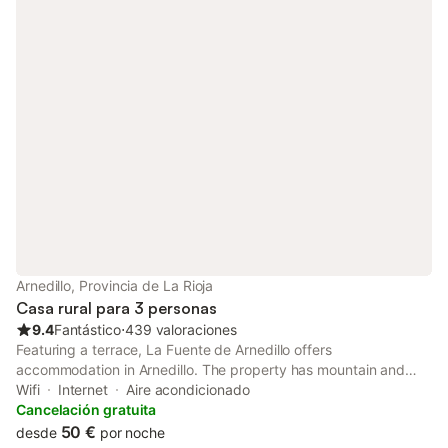
Arnedillo, Provincia de La Rioja
Casa rural para 3 personas
9.4
Fantástico
⋅
439 valoraciones
Featuring a terrace, La Fuente de Arnedillo offers
accommodation in Arnedillo. The property has mountain and
river views. The accommodation features a 24-hour front desk,
Wifi
Internet
Aire acondicionado
a shared kitchen and organising tours for guests.
Cancelación gratuita
50 €
desde
por noche