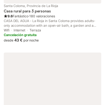
Santa Coloma, Provincia de La Rioja
Casa rural para 3 personas
9.6
Fantástico
⋅
180 valoraciones
CASA DEL AGUA - La Rioja in Santa Coloma provides adults-
only accommodation with an open-air bath, a garden and a
shared lounge. The property features mountain and lake views,
Wifi
Internet
Terraza
and is 22 km from Suso & Yuso monasteries.
Cancelación gratuita
43 €
desde
por noche