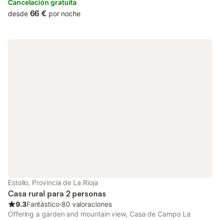
guests with an outdoor fireplace.
Cancelación gratuita
66 €
desde
por noche
Estollo, Provincia de La Rioja
Casa rural para 2 personas
9.3
Fantástico
⋅
80 valoraciones
Offering a garden and mountain view, Casa de Campo La