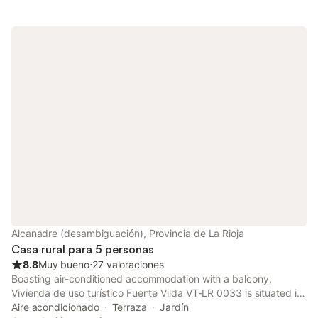
Alcanadre (desambiguación), Provincia de La Rioja
Casa rural para 5 personas
8.8
Muy bueno
⋅
27 valoraciones
Boasting air-conditioned accommodation with a balcony,
Vivienda de uso turístico Fuente Vilda VT-LR 0033 is situated in
Alcanadre. Featuring a tour desk, this property also provides
Aire acondicionado
Terraza
Jardín