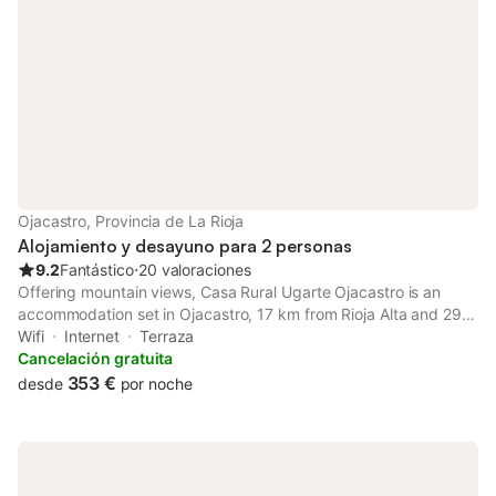
Ojacastro, Provincia de La Rioja
Alojamiento y desayuno para 2 personas
9.2
Fantástico
⋅
20 valoraciones
Offering mountain views, Casa Rural Ugarte Ojacastro is an
accommodation set in Ojacastro, 17 km from Rioja Alta and 29
km from Suso & Yuso monasteries. This 3-star bed and
Wifi
Internet
Terraza
breakfast offers a 24-hour front desk and a shared kitchen.
Cancelación gratuita
353 €
desde
por noche