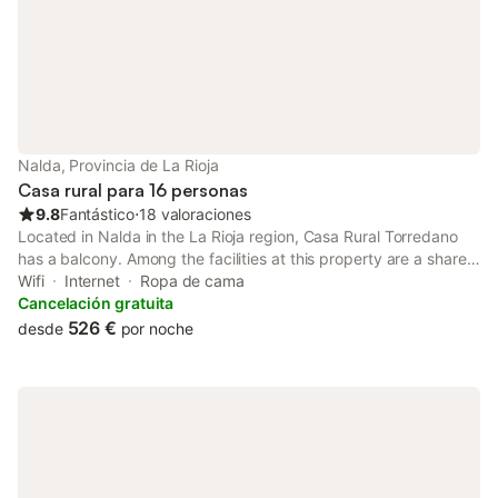
Nalda, Provincia de La Rioja
Casa rural para 16 personas
9.8
Fantástico
⋅
18 valoraciones
Located in Nalda in the La Rioja region, Casa Rural Torredano
has a balcony. Among the facilities at this property are a shared
kitchen and a tour desk, along with free WiFi throughout the
Wifi
Internet
Ropa de cama
property.
Cancelación gratuita
526 €
desde
por noche