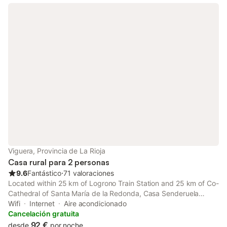
Viguera, Provincia de La Rioja
Casa rural para 2 personas
9.6
Fantástico
⋅
71 valoraciones
Located within 25 km of Logrono Train Station and 25 km of Co-
Cathedral of Santa María de la Redonda, Casa Senderuela
provides rooms with air conditioning and a private bathroom in
Wifi
Internet
Aire acondicionado
Panzares.
Cancelación gratuita
92 €
desde
por noche