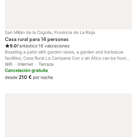
San Millán de la Cogolla, Provincia de La Rioja
Casa rural para 14 personas
9.0
Fantástico
⋅
16 valoraciones
Boasting a patio with garden views, a garden and barbecue
facilities, Casa Rural La Campana Con o sin Ático can be found
in San Millán de la Cogolla, close to Suso & Yuso monasteries
Wifi
Internet
Terraza
and 13 km from Rioja Alta.
Cancelación gratuita
210 €
desde
por noche