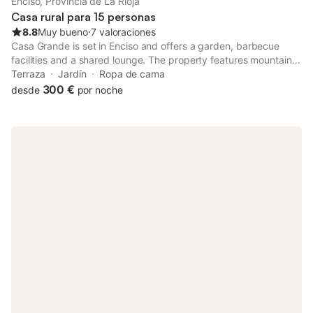
Enciso, Provincia de La Rioja
Casa rural para 15 personas
8.8
Muy bueno
⋅
7 valoraciones
Casa Grande is set in Enciso and offers a garden, barbecue
facilities and a shared lounge. The property features mountain
views. The country house has a picnic area and an open-air
Terraza
Jardín
Ropa de cama
bath.
300 €
desde
por noche