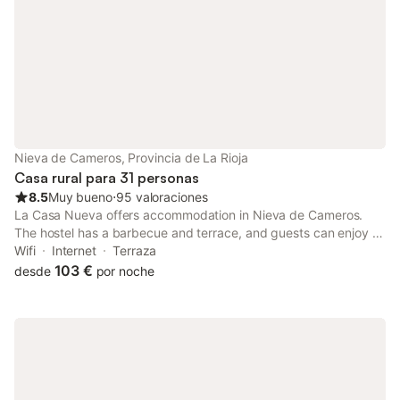
Nieva de Cameros, Provincia de La Rioja
Casa rural para 31 personas
8.5
Muy bueno
⋅
95 valoraciones
La Casa Nueva offers accommodation in Nieva de Cameros.
The hostel has a barbecue and terrace, and guests can enjoy a
meal at the restaurant. You can engage in various activities,
Wifi
Internet
Terraza
such as cycling and hiking.
103 €
desde
por noche