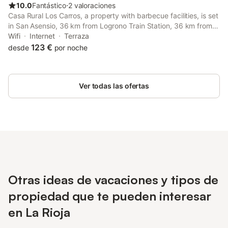
10.0
Fantástico
⋅
2 valoraciones
Casa Rural Los Carros, a property with barbecue facilities, is set
in San Asensio, 36 km from Logrono Train Station, 36 km from
Co-Cathedral of Santa María de la Redonda, as well as 36 km
Wifi
Internet
Terraza
from La Rioja Museum.
123 €
desde
por noche
Ver todas las ofertas
Otras ideas de vacaciones y tipos de
propiedad que te pueden interesar
en La Rioja