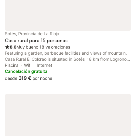
Sotés, Provincia de La Rioja
Casa rural para 15 personas
8.6
Muy bueno
⋅
18 valoraciones
Featuring a garden, barbecue facilities and views of mountain,
Casa Rural El Colorao is situated in Sotés, 18 km from Logrono
Train Station. It is located 18 km from Co-Cathedral of Santa
Piscina
Wifi
Internet
María de la Redonda and features a shared kitchen.
Cancelación gratuita
319 €
desde
por noche