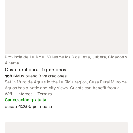
Provincia de La Rioja, Valles de los Ríos Leza, Jubera, Cidacos y
Alhama
Casa rural para 16 personas
8.6
Muy bueno
⋅
3 valoraciones
Set in Muro de Aguas in the La Rioja region, Casa Rural Muro de
Aguas has a patio and city views. Guests can benefit from a
balcony and an outdoor fireplace. In addition to free WiFi, the
Wifi
Internet
Terraza
property also offers a sun terrace as well as an open-air...
Cancelación gratuita
426 €
desde
por noche