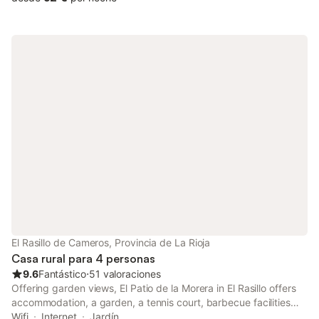
El Rasillo de Cameros, Provincia de La Rioja
Casa rural para 4 personas
9.6
Fantástico
⋅
51 valoraciones
Offering garden views, El Patio de la Morera in El Rasillo offers
accommodation, a garden, a tennis court, barbecue facilities
and a shared lounge. Featuring mountain and lake views, this
Wifi
Internet
Jardín