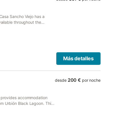
, Casa Sancho Viejo has a
vailable throughout the
Más detalles
200 €
desde
por noche
ia provides accommodation
om Urbión Black Lagoon. This
arking and free WiFi.