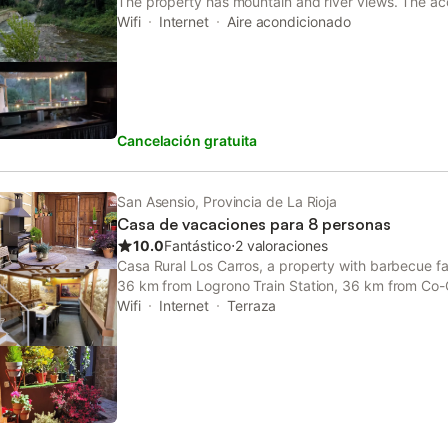
The property has mountain and river views. The a
hour front desk, a shared kitchen and organising to
Wifi
Internet
Aire acondicionado
Cancelación gratuita
San Asensio, Provincia de La Rioja
Casa de vacaciones para 8 personas
10.0
Fantástico
⋅
2 valoraciones
Casa Rural Los Carros, a property with barbecue faci
36 km from Logrono Train Station, 36 km from Co-C
Redonda, as well as 36 km from La Rioja Museum.
Wifi
Internet
Terraza