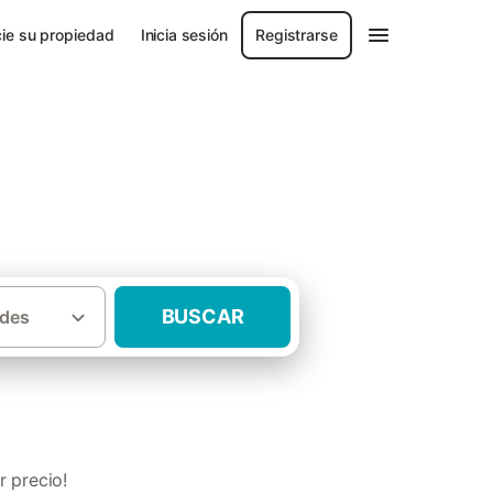
ie su propiedad
Inicia sesión
Registrarse
BUSCAR
des
·
ales
Casas rurales con mascota La Rioja
 precio!