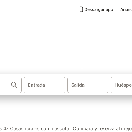
Descargar app
Anunc
 mascota en La Rioja
Entrada
Salida
Huéspe
Casas rur
 47 Casas rurales con mascota. ¡Compara y reserva al mejor