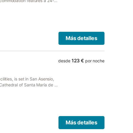
ccommodation features a 24-
urs for guests.
Más detalles
123 €
desde
por noche
lities, is set in San Asensio,
athedral of Santa María de la
Más detalles