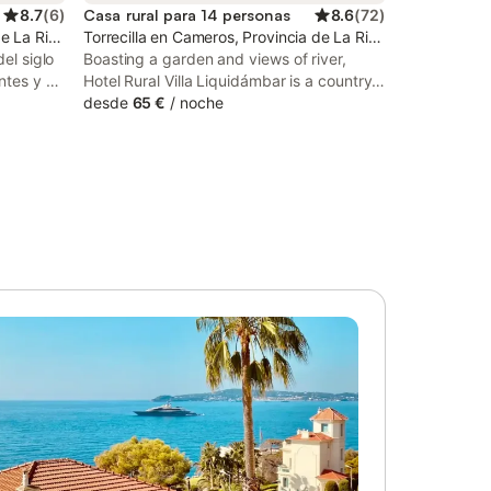
8.7
(
6
)
Casa rural para 14 personas
8.6
(
72
)
e La Rioja
Torrecilla en Cameros, Provincia de La Rioja
del siglo
Boasting a garden and views of river,
ntes y ha
Hotel Rural Villa Liquidámbar is a country
s. La
house set in a historic building in Torrecilla
desde
65 €
/
noche
iones
en Cameros, 32 km from Logrono Train
TV y baño
Station.
onas. La
ente
se
sica y
de la
 al
rrecilla.
dín con
na de
io
s. Junto
il y
l pequeño
gua cuenta