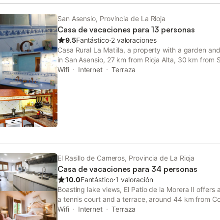
San Asensio, Provincia de La Rioja
Casa de vacaciones para 13 personas
9.5
Fantástico
⋅
2 valoraciones
Casa Rural La Matilla, a property with a garden and 
in San Asensio, 27 km from Rioja Alta, 30 km from 
well as 36 km from Logrono Train Station.
Wifi
Internet
Terraza
El Rasillo de Cameros, Provincia de La Rioja
Casa de vacaciones para 34 personas
10.0
Fantástico
⋅
1 valoración
Boasting lake views, El Patio de la Morera II offer
a tennis court and a terrace, around 44 km from C
la Redonda.
Wifi
Internet
Terraza