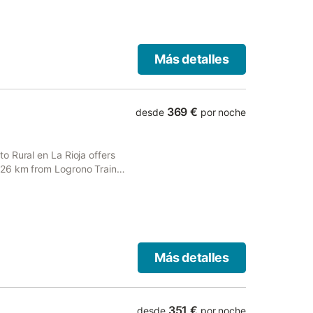
Más detalles
369 €
desde
por noche
 Rural en La Rioja offers
 26 km from Logrono Train
free private parking and free
Más detalles
351 €
desde
por noche