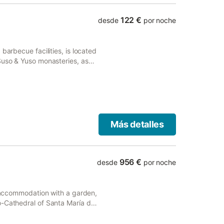
122 €
desde
por noche
barbecue facilities, is located
Suso & Yuso monasteries, as
Más detalles
956 €
desde
por noche
s accommodation with a garden,
o-Cathedral of Santa María de