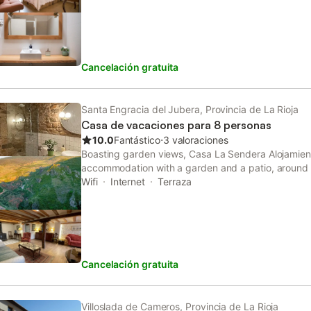
Cancelación gratuita
Santa Engracia del Jubera, Provincia de La Rioja
Casa de vacaciones para 8 personas
10.0
Fantástico
⋅
3 valoraciones
Boasting garden views, Casa La Sendera Alojamiento
accommodation with a garden and a patio, around
Station. This property offers access to a balcony, 
Wifi
Internet
Terraza
WiFi.
Cancelación gratuita
Villoslada de Cameros, Provincia de La Rioja