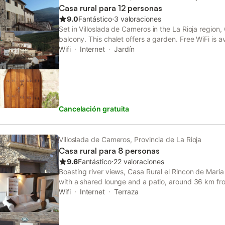
Casa rural para 12 personas
9.0
Fantástico
⋅
3 valoraciones
Set in Villoslada de Cameros in the La Rioja region
balcony. This chalet offers a garden. Free WiFi is a
property and Urbión Black Lagoon is 36 km away.
Wifi
Internet
Jardín
Cancelación gratuita
Villoslada de Cameros, Provincia de La Rioja
Casa rural para 8 personas
9.6
Fantástico
⋅
22 valoraciones
Boasting river views, Casa Rural el Rincon de Mar
with a shared lounge and a patio, around 36 km fr
property offers access to a balcony, free private p
Wifi
Internet
Terraza