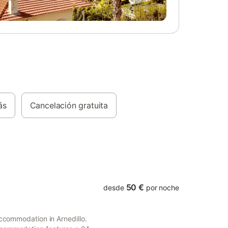
ntes y se
ameros
jana,
urantes,
es se
dades,
eología,
 o grupos
e la
ás
Cancelación gratuita
na
50 €
desde
por noche
accommodation in Arnedillo.