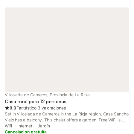
Villoslada de Cameros, Provincia de La Rioja
Casa rural para 12 personas
9.0
Fantástico
⋅
3 valoraciones
Set in Villoslada de Cameros in the La Rioja region, Casa Sancho
Viejo has a balcony. This chalet offers a garden. Free WiFi is
available throughout the property and Urbión Black Lagoon is
Wifi
Internet
Jardín
36 km away.
Cancelación gratuita