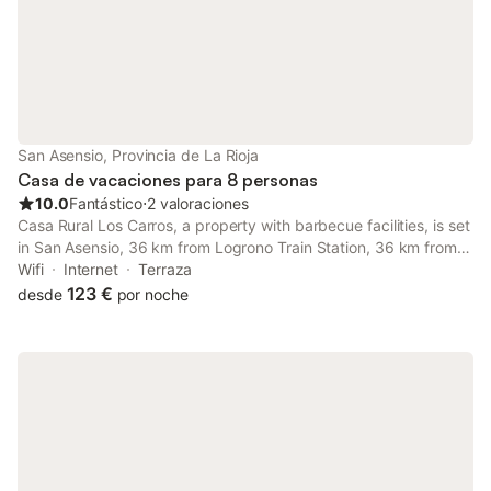
sin coste adic
San Asensio, Provincia de La Rioja
Casa de vacaciones para 8 personas
10.0
Fantástico
⋅
2 valoraciones
Casa Rural Los Carros, a property with barbecue facilities, is set
in San Asensio, 36 km from Logrono Train Station, 36 km from
Co-Cathedral of Santa María de la Redonda, as well as 36 km
Wifi
Internet
Terraza
from La Rioja Museum.
123 €
desde
por noche