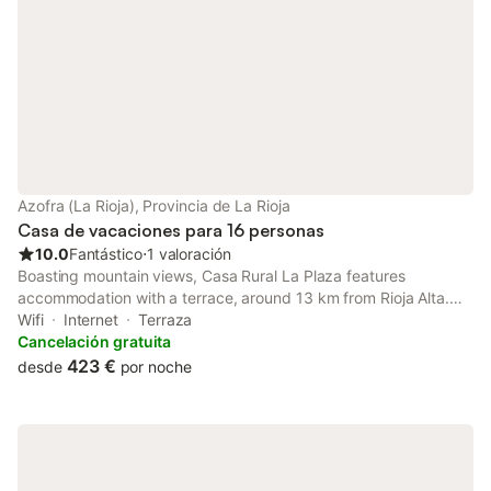
Azofra (La Rioja), Provincia de La Rioja
Casa de vacaciones para 16 personas
10.0
Fantástico
⋅
1 valoración
Boasting mountain views, Casa Rural La Plaza features
accommodation with a terrace, around 13 km from Rioja Alta.
Among the facilities at this property are a shared kitchen and a
Wifi
Internet
Terraza
shared lounge, along with free WiFi throughout the property.
Cancelación gratuita
423 €
desde
por noche