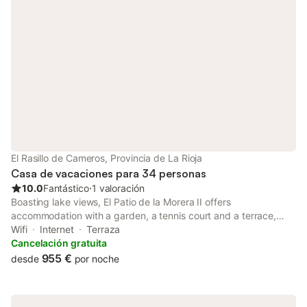
El Rasillo de Cameros, Provincia de La Rioja
Casa de vacaciones para 34 personas
10.0
Fantástico
⋅
1 valoración
Boasting lake views, El Patio de la Morera II offers
accommodation with a garden, a tennis court and a terrace,
around 44 km from Co-Cathedral of Santa María de la Redonda.
Wifi
Internet
Terraza
Cancelación gratuita
955 €
desde
por noche