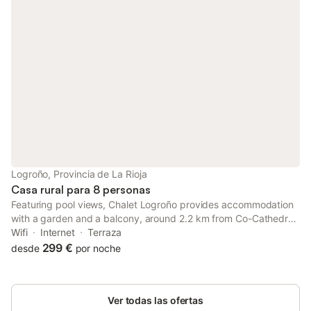
Logroño, Provincia de La Rioja
Casa rural para 8 personas
Featuring pool views, Chalet Logroño provides accommodation
with a garden and a balcony, around 2.2 km from Co-Cathedral
of Santa María de la Redonda. With garden views, this
Wifi
Internet
Terraza
accommodation offers a patio.
299 €
desde
por noche
Ver todas las ofertas