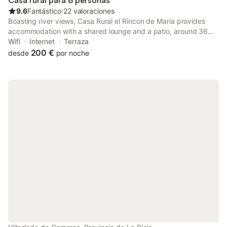
Casa rural para 8 personas
9.6
Fantástico
⋅
22 valoraciones
Boasting river views, Casa Rural el Rincon de Maria provides
accommodation with a shared lounge and a patio, around 36
km from Urbión Black Lagoon. This property offers access to a
Wifi
Internet
Terraza
balcony, free private parking and free WiFi.
200 €
desde
por noche