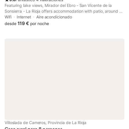
Featuring lake views, Mirador del Ebro - San Vicente de la
Sonsierra - La Rioja offers accommodation with patio, around 28
km from Rioja Alta. This property offers access to a balcony and
Wifi
Internet
Aire acondicionado
free private parking.
119 €
desde
por noche
Villoslada de Cameros, Provincia de La Rioja