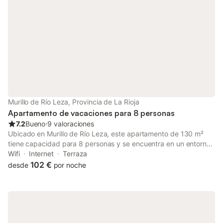
Murillo de Río Leza, Provincia de La Rioja
Apartamento de vacaciones para 8 personas
7.2
Bueno
⋅
9 valoraciones
Ubicado en Murillo de Río Leza, este apartamento de 130 m²
tiene capacidad para 8 personas y se encuentra en un entorno
rural. La propiedad se sitúa a 5,5 km del centro de la ciudad,
Wifi
Internet
Terraza
ofreciendo un alojamiento independiente para su estancia. La
102 €
desde
por noche
distribución incluye 4 dormitorios amueblados con una
combinación de camas de matrimonio, individuales y literas,
junto a un baño equipado con ducha a ras de suelo y barras de
apoyo. Dispone de una cocina completa con horno, lavavajillas,
microondas y cafetera, además de una zona de comedor y un