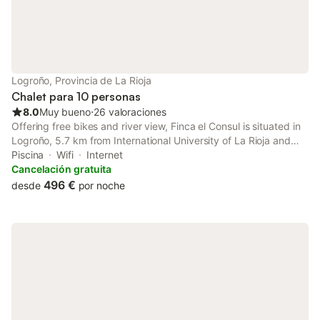
Logroño, Provincia de La Rioja
Chalet para 10 personas
8.0
Muy bueno
⋅
26 valoraciones
Offering free bikes and river view, Finca el Consul is situated in
Logroño, 5.7 km from International University of La Rioja and
5.9 km from La Rioja University.
Piscina
Wifi
Internet
Cancelación gratuita
496 €
desde
por noche