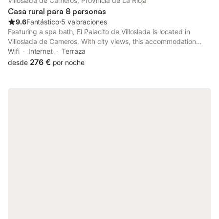
Villoslada de Cameros, Provincia de La Rioja
Casa rural para 8 personas
9.6
Fantástico
⋅
5 valoraciones
Featuring a spa bath, El Palacito de Villoslada is located in
Villoslada de Cameros. With city views, this accommodation
provides a patio. Providing free WiFi throughout the property,
Wifi
Internet
Terraza
the non-smoking chalet has a hot tub.
276 €
desde
por noche