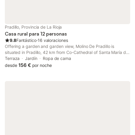
Pradillo, Provincia de La Rioja
Casa rural para 12 personas
9.8
Fantástico
⋅
16 valoraciones
Offering a garden and garden view, Molino De Pradillo is
situated in Pradillo, 42 km from Co-Cathedral of Santa María de
la Redonda and 42 km from La Rioja Museum.
Terraza
Jardín
Ropa de cama
156 €
desde
por noche