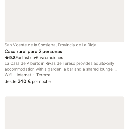
San Vicente de la Sonsierra, Provincia de La Rioja
Casa rural para 2 personas
9.8
Fantástico
⋅
6 valoraciones
La Casa de Alberto in Rivas de Tereso provides adults-only
accommodation with a garden, a bar and a shared lounge.
Guests staying at this country house have access to a balcony.
Wifi
Internet
Terraza
The country house provides mountain views and a sun terrace.
240 €
desde
por noche