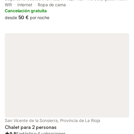
is 35 minutes by car from Logroño and Vitoria. Each room
Wifi
Internet
Ropa de cama
features heating, a flat-screen TV and a wardrobe.
Cancelación gratuita
50 €
desde
por noche
San Vicente de la Sonsierra, Provincia de La Rioja
Chalet para 2 personas
9.8
Fantástico
⋅
4 valoraciones