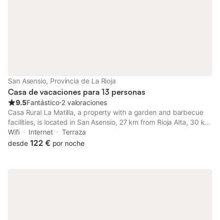
San Asensio, Provincia de La Rioja
Casa de vacaciones para 13 personas
9.5
Fantástico
⋅
2 valoraciones
Casa Rural La Matilla, a property with a garden and barbecue
facilities, is located in San Asensio, 27 km from Rioja Alta, 30 km
from Suso & Yuso monasteries, as well as 36 km from Logrono
Wifi
Internet
Terraza
Train Station.
122 €
desde
por noche