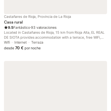
Castañares de Rioja, Provincia de La Rioja
Casa rural
9.5
Fantástico
⋅
93 valoraciones
Located in Castañares de Rioja, 15 km from Rioja Alta, EL REAL
DE SIOTA provides accommodation with a terrace, free WiFi,
full-day security, and private check-in and check-out.
Wifi
Internet
Terraza
70 €
desde
por noche