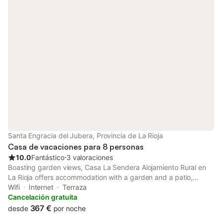
Santa Engracia del Jubera, Provincia de La Rioja
Casa de vacaciones para 8 personas
10.0
Fantástico
⋅
3 valoraciones
Boasting garden views, Casa La Sendera Alojamiento Rural en
La Rioja offers accommodation with a garden and a patio,
around 26 km from Logrono Train Station. This property offers
Wifi
Internet
Terraza
access to a balcony, free private parking and free WiFi.
Cancelación gratuita
367 €
desde
por noche