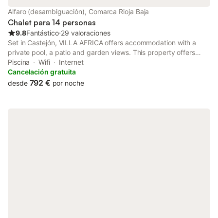
Alfaro (desambiguación), Comarca Rioja Baja
Chalet para 14 personas
9.8
Fantástico
⋅
29 valoraciones
Set in Castejón, VILLA AFRICA offers accommodation with a
private pool, a patio and garden views. This property offers
access to a balcony, table tennis, free private parking and free
Piscina
Wifi
Internet
WiFi.
Cancelación gratuita
792 €
desde
por noche