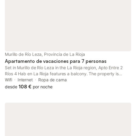
Murillo de Río Leza, Provincia de La Rioja
Apartamento de vacaciones para 7 personas
Set in Murillo de Río Leza in the La Rioja region, Apto Entre 2
Ríos 4 Hab en La Rioja features a balcony. The property is
situated 14 km from International University of La Rioja, 15 km
Wifi
Internet
Ropa de cama
from La Rioja University and 15 km from Logroño Town Hall.
108 €
desde
por noche