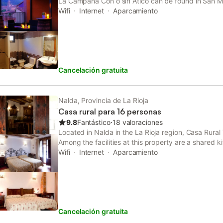
La Campana Con o sin Ático can be found in San Mil
Suso & Yuso monasteries and 13 km from Rioja Alta
Wifi
Internet
Aparcamiento
Cancelación gratuita
Nalda, Provincia de La Rioja
Casa rural para 16 personas
9.8
Fantástico
⋅
18 valoraciones
Located in Nalda in the La Rioja region, Casa Rura
Among the facilities at this property are a shared k
with free WiFi throughout the property.
Wifi
Internet
Aparcamiento
Cancelación gratuita