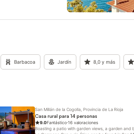
nto gratuito disponible en la
con una población de 450 habita
 admiten familias con niños. Se
encuentra en la Sierra de Los C
 mascota. Se pueden alojar más
Nuevos, a 20 km de la capital rio
 previa petición. No está
Logroño. Cuenta con varios resta
o fumar en esta propiedad. Se
bares y tiendas. En los alrededor
ar en la zona exterior. Se ruega
podrán practicar diversas activi
éspedes que guarden silencio
como ciclismo, senderismo, espel
u estancia (no hacer ruido
pesca y caza. Ideal para familias
 después de medianoche) y que
de amigos que quieran disfrutar d
basura en la casa. Esta
naturaleza y la gastronomía. Los
d cuenta con iluminación de bajo
Barbacoa
Jardín
huéspedes están invitados por el
8,0
y más
 Este establecimiento dispone de
propietario a hacer una visita a u
o sistema de auto check-in.
bodega cercana.
San Millán de la Cogolla, Provincia de La Rioja
Casa rural para 14 personas
9.0
Fantástico
⋅
16 valoraciones
Boasting a patio with garden views, a garden and b