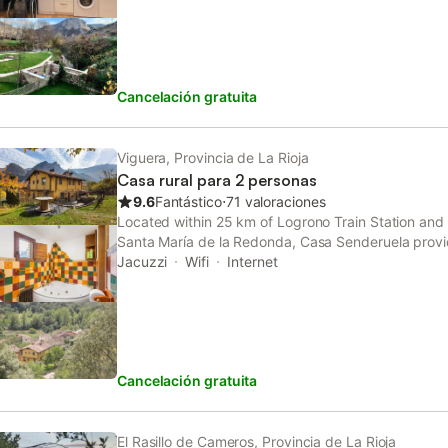
Cancelación gratuita
Viguera, Provincia de La Rioja
Casa rural para 2 personas
9.6
Fantástico
⋅
71 valoraciones
Located within 25 km of Logrono Train Station and
Santa María de la Redonda, Casa Senderuela provi
conditioning and a private bathroom in Panzares.
Jacuzzi
Wifi
Internet
Cancelación gratuita
El Rasillo de Cameros, Provincia de La Rioja