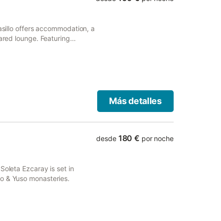
Rasillo offers accommodation, a
hared lounge. Featuring
atures free WiFi.
Más detalles
180 €
desde
por noche
Soleta Ezcaray is set in
o & Yuso monasteries.