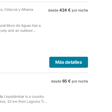
era, Cidacos y Alhama
424 €
desde
por noche
Rural Muro de Aguas has a
lcony and an outdoor
 offers a sun terrace as well
Más detalles
65 €
desde
por noche
lla Liquidámbar is a country
meros, 32 km from Logrono Train