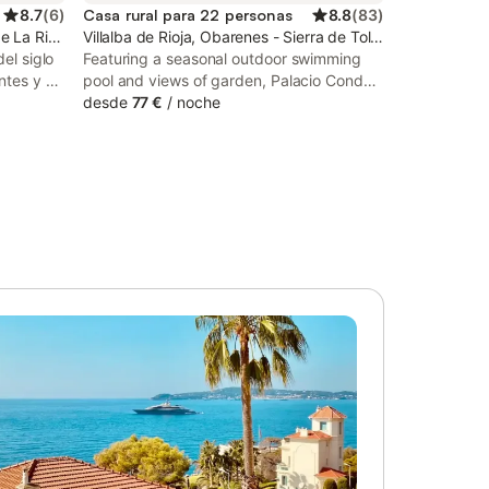
8.7
(
6
)
Casa rural para 22 personas
8.8
(
83
)
e La Rioja
Villalba de Rioja, Obarenes - Sierra de Toloño
del siglo
Featuring a seasonal outdoor swimming
ntes y ha
pool and views of garden, Palacio Condes
s. La
de Cirac is a country house situated in a
desde
77 €
/
noche
iones
historic building in Villalba de Rioja, 32 km
TV y baño
from Rioja Alta. This 4-star country house
offers a shared kitchen and a tour desk.
onas. La
ente
se
sica y
de la
 al
rrecilla.
dín con
na de
io
s. Junto
il y
l pequeño
gua cuenta