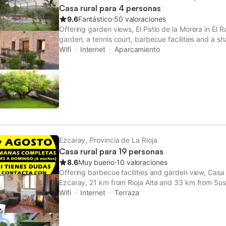
Casa rural para 4 personas
9.6
Fantástico
⋅
50 valoraciones
Offering garden views, El Patio de la Morera in El 
garden, a tennis court, barbecue facilities and a s
mountain and lake views, this country house also fe
Wifi
Internet
Aparcamiento
Ezcaray, Provincia de La Rioja
Casa rural para 19 personas
8.6
Muy bueno
⋅
10 valoraciones
Offering barbecue facilities and garden view, Casa 
Ezcaray, 21 km from Rioja Alta and 33 km from Sus
Wifi
Internet
Terraza