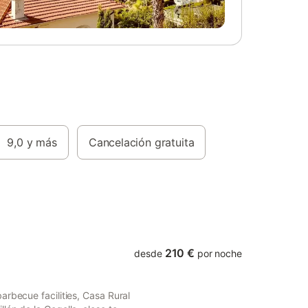
ntes y se
ameros
jana,
urantes,
es se
dades,
eología,
 o grupos
e la
9,0
y más
Cancelación gratuita
na
210 €
desde
por noche
arbecue facilities, Casa Rural