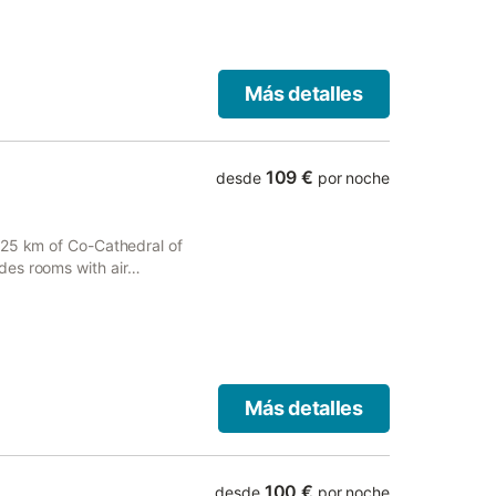
Más detalles
109 €
desde
por noche
 25 km of Co-Cathedral of
des rooms with air
Más detalles
100 €
desde
por noche