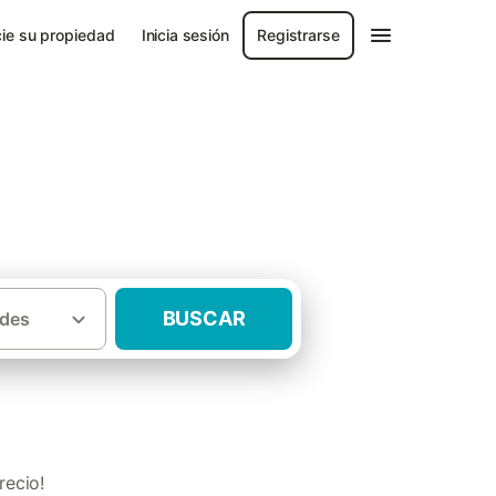
ie su propiedad
Inicia sesión
Registrarse
BUSCAR
des
·
s rurales
Apartamentos rurales La Rioja
recio!