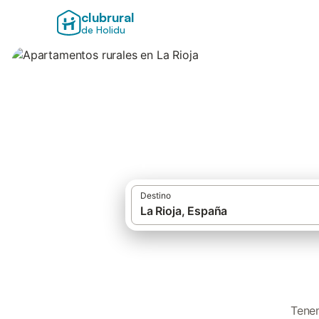
clubrural
de Holidu
Apartamentos rura
Destino
Tenem