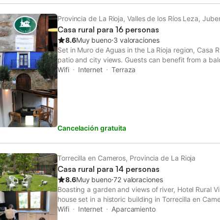
Provincia de La Rioja, Valles de los Ríos Leza, Jub
Casa rural para 16 personas
8.6
Muy bueno
⋅
3 valoraciones
Set in Muro de Aguas in the La Rioja region, Casa 
patio and city views. Guests can benefit from a ba
fireplace. In addition to free WiFi, the property also
Wifi
Internet
Terraza
as an open-air...
Cancelación gratuita
Torrecilla en Cameros, Provincia de La Rioja
Casa rural para 14 personas
8.6
Muy bueno
⋅
72 valoraciones
Boasting a garden and views of river, Hotel Rural Vi
house set in a historic building in Torrecilla en Ca
Station.
Wifi
Internet
Aparcamiento