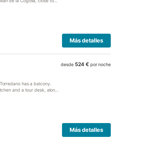
lán de la Cogolla, close to
.
Más detalles
524 €
desde
por noche
l Torredano has a balcony.
itchen and a tour desk, along
Más detalles