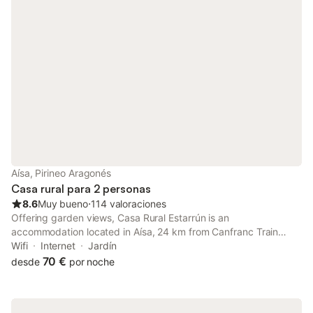
Aísa, Pirineo Aragonés
Casa rural para 2 personas
8.6
Muy bueno
⋅
114 valoraciones
Offering garden views, Casa Rural Estarrún is an
accommodation located in Aísa, 24 km from Canfranc Train
Station and 43 km from Royal Monastery of San Juan de la
Wifi
Internet
Jardín
Peña.
70 €
desde
por noche