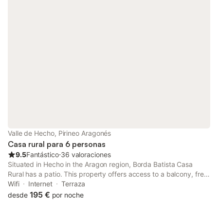
Valle de Hecho, Pirineo Aragonés
Casa rural para 6 personas
9.5
Fantástico
⋅
36 valoraciones
Situated in Hecho in the Aragon region, Borda Batista Casa
Rural has a patio. This property offers access to a balcony, free
private parking and free WiFi.
Wifi
Internet
Terraza
195 €
desde
por noche