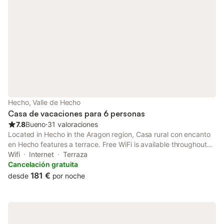
Hecho, Valle de Hecho
Casa de vacaciones para 6 personas
7.8
Bueno
⋅
31 valoraciones
Located in Hecho in the Aragon region, Casa rural con encanto
en Hecho features a terrace. Free WiFi is available throughout
the property and Royal Monastery of San Juan de la Peña is 45
Wifi
Internet
Terraza
km away.
Cancelación gratuita
181 €
desde
por noche