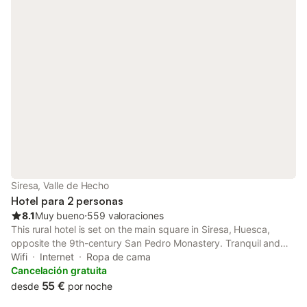
Siresa, Valle de Hecho
Hotel para 2 personas
8.1
Muy bueno
⋅
559 valoraciones
This rural hotel is set on the main square in Siresa, Huesca,
opposite the 9th-century San Pedro Monastery. Tranquil and
surrounded by nature, it offers homemade cooking, free Wi-Fi in
Wifi
Internet
Ropa de cama
public areas and functional rooms.
Cancelación gratuita
55 €
desde
por noche