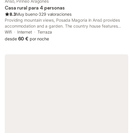
Ansó, Pirineo Aragonés
turística y consigna de equipaje, y se puede organizar un
Casa rural para 4 personas
servicio de limpieza diario. Las camas se distribuyen en una
8.3
Muy bueno
⋅
329 valoraciones
combinación de
Providing mountain views, Posada Magoria in Ansó provides
accommodation and a garden. The country house features
family rooms. At the country house, each unit has a desk.
Wifi
Internet
Terraza
60 €
desde
por noche