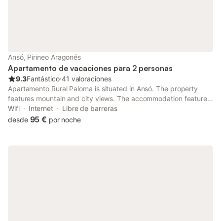
Ansó, Pirineo Aragonés
Apartamento de vacaciones para 2 personas
9.3
Fantástico
⋅
41 valoraciones
Apartamento Rural Paloma is situated in Ansó. The property
features mountain and city views. The accommodation features
a 24-hour front desk, a shuttle service, a concierge service and
Wifi
Internet
Libre de barreras
free WiFi.
95 €
desde
por noche