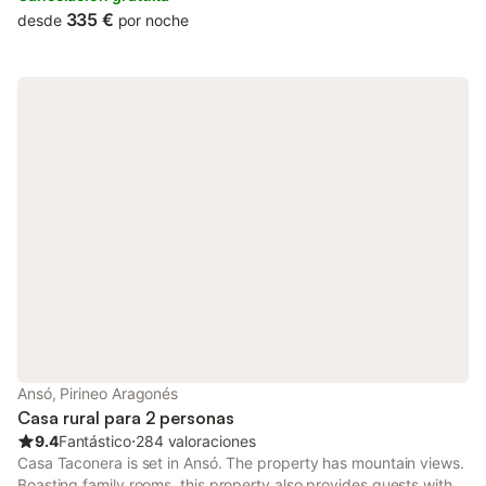
335 €
desde
por noche
Ansó, Pirineo Aragonés
Casa rural para 2 personas
9.4
Fantástico
⋅
284 valoraciones
Casa Taconera is set in Ansó. The property has mountain views.
Boasting family rooms, this property also provides guests with a