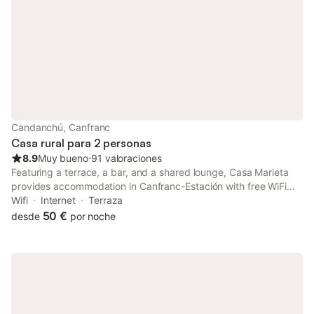
Candanchú, Canfranc
Casa rural para 2 personas
8.9
Muy bueno
⋅
91 valoraciones
Featuring a terrace, a bar, and a shared lounge, Casa Marieta
provides accommodation in Canfranc-Estación with free WiFi
and mountain views. It is located 500 metres from Canfranc
Wifi
Internet
Terraza
Train Station and offers a housekeeping service.
50 €
desde
por noche