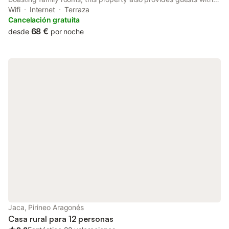
terrace. Free WiFi is accessible to all guests, while certain rooms
Wifi
Internet
Terraza
also offer a balcony.
Cancelación gratuita
68 €
desde
por noche
Jaca, Pirineo Aragonés
Casa rural para 12 personas