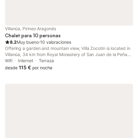
Villanúa, Pirineo Aragonés
Chalet para 10 personas
8.2
Muy bueno
⋅
10 valoraciones
Offering a garden and mountain view, Villa Zocotin is located in
Villanúa, 34 km from Royal Monastery of San Juan de la Peña
and 20 km from Astun Ski Resort. This property offers access to
Wifi
Internet
Terraza
a terrace, free private parking and free WiFi.
115 €
desde
por noche