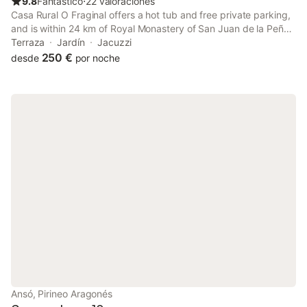
9.8
Fantástico
⋅
22 valoraciones
Casa Rural O Fraginal offers a hot tub and free private parking,
and is within 24 km of Royal Monastery of San Juan de la Peña
and 27 km of Canfranc Train Station.
Terraza
Jardín
Jacuzzi
250 €
desde
por noche
Ansó, Pirineo Aragonés