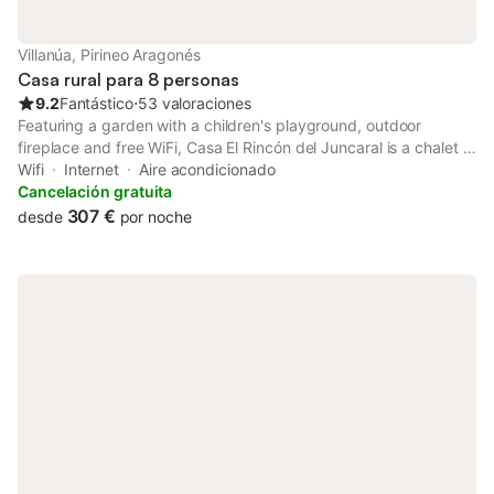
Villanúa, Pirineo Aragonés
Casa rural para 8 personas
9.2
Fantástico
⋅
53 valoraciones
Featuring a garden with a children's playground, outdoor
fireplace and free WiFi, Casa El Rincón del Juncaral is a chalet in
Villanúa. The air-conditioned accommodation is 11 km from
Wifi
Internet
Aire acondicionado
Canfranc Train Station.
Cancelación gratuita
307 €
desde
por noche