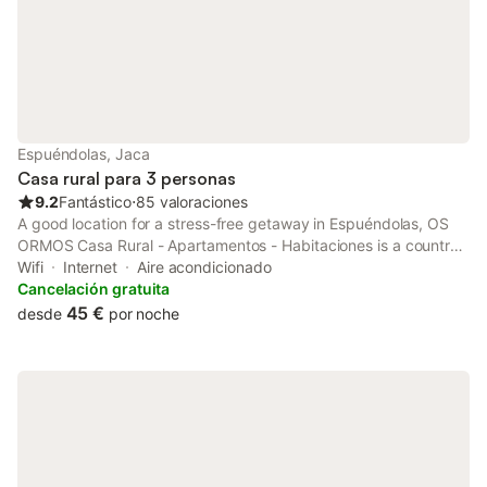
principales. Estancia 
Espuéndolas, Jaca
Casa rural para 3 personas
9.2
Fantástico
⋅
85 valoraciones
A good location for a stress-free getaway in Espuéndolas, OS
ORMOS Casa Rural - Apartamentos - Habitaciones is a country
house surrounded by views of the garden.
Wifi
Internet
Aire acondicionado
Cancelación gratuita
45 €
desde
por noche