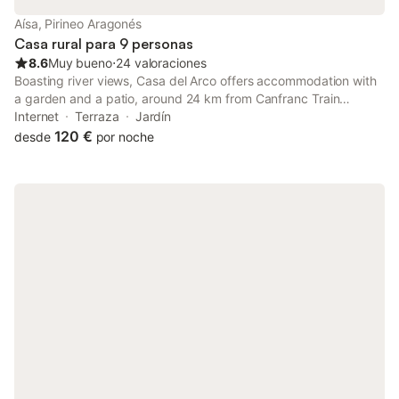
Aísa, Pirineo Aragonés
Casa rural para 9 personas
8.6
Muy bueno
⋅
24 valoraciones
Boasting river views, Casa del Arco offers accommodation with
a garden and a patio, around 24 km from Canfranc Train
Station. The property features garden and city views, and is 34
Internet
Terraza
Jardín
km from Astun Ski Resort.
120 €
desde
por noche