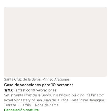
Santa Cruz de la Serós, Pirineo Aragonés
Casa de vacaciones para 10 personas
9.0
Fantástico
⋅
19 valoraciones
Set in Santa Cruz de la Serós, in a historic building, 7.1 km from
Royal Monastery of San Juan de la Peña, Casa Rural Barangua
en el Pirineo Aragonés is a holiday home with a garden and
Terraza
Jardín
Ropa de cama
shared lounge.
Cancelación gratuita