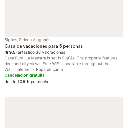
Sigüés, Pirineo Aragonés
Casa de vacaciones para 5 personas
9.5
Fantástico
⋅
38 valoraciones
Casa Rural La Maestra is set in Sigüés. The property features
river and city views. Free WiFi is available throughout the
property and Royal Monastery of San Juan de la Peña is 48 km
Wifi
Internet
Ropa de cama
away.
Cancelación gratuita
109 €
desde
por noche