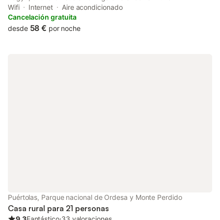
conditioning and a private bathroom in Aínsa. With mountain
Wifi
Internet
Aire acondicionado
views, this accommodation features a patio.
Cancelación gratuita
58 €
desde
por noche
Puértolas, Parque nacional de Ordesa y Monte Perdido
Casa rural para 21 personas
9.3
Fantástico
⋅
33 valoraciones