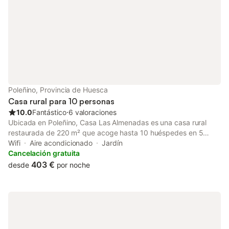
Pirineos centrales es
Poleñino, Provincia de Huesca
Casa rural para 10 personas
10.0
Fantástico
⋅
6 valoraciones
Ubicada en Poleñino, Casa Las Almenadas es una casa rural
restaurada de 220 m² que acoge hasta 10 huéspedes en 5
dormitorios y 2 baños. Dispone de 2 dormitorios dobles y 2
Wifi
Aire acondicionado
Jardín
dormitorios con camas individuales; uno de los dobles cuenta
Cancelación gratuita
con baño privado con ducha. Encontraréis una cocina
403 €
desde
por noche
totalmente equipada con lavavajillas y microondas, además de
comodidades como Wi-Fi de alta velocidad para videollamadas,
aire acondicionado, televisión, vídeo bajo demanda, lavadora,
secadora, espacio de trabajo dedicado y artículos para familias
como 2 tronas y 1 cuna para bebé. Salid al jardín privado,
disfrutad de la terraza descubierta con vistas a la piscina y al