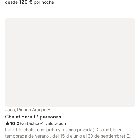
Ordesa y Monte Perdido y sus cuatros sectores: Añisclo,
120 €
desde
por noche
Escuaín, Ordesa y Pineta. Estamos en la pequeña y tranquila
población de Belsierre, en la comarca de Sobrarbe a 10 minutos
de Aínsa. Desde nuestra casa puedes hacer fantásticas
excursiones. A tan solo 15-20 min. andando tienes hasta 4 ríos
diferentes donde poder ir a darte un chapuzón en sus
cristalinas aguas.
Jaca, Pirineo Aragonés
Chalet para 17 personas
10.0
Fantástico
⋅
1 valoración
Increible chalet con jardin y piscina privada( Disponible en
temporada de verano , del 15 d ejunio al 30 de septiembre) En