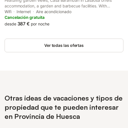
Featuring garden views, Casa Barambán in Lasaosa offers
accommodation, a garden and barbecue facilities. With
mountain views, this accommodation provides a balcony.
Wifi
Internet
Aire acondicionado
Cancelación gratuita
387 €
desde
por noche
Ver todas las ofertas
Otras ideas de vacaciones y tipos de
propiedad que te pueden interesar
en Provincia de Huesca