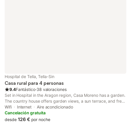
en la calle. No se permiten mascotas, fumar ni celebrar eventos.
Este inmueble no dispone de aire acondicionado.
Hospital de Tella, Tella-Sin
Casa rural para 4 personas
9.4
Fantástico
⋅
38 valoraciones
Set in Hospital in the Aragon region, Casa Moreno has a garden.
The country house offers garden views, a sun terrace, and free
WiFi is available throughout the property.
Wifi
Internet
Aire acondicionado
Cancelación gratuita
126 €
desde
por noche