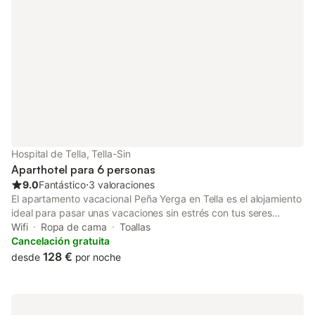
Hospital de Tella, Tella-Sin
Aparthotel para 6 personas
9.0
Fantástico
⋅
3 valoraciones
El apartamento vacacional Peña Yerga en Tella es el alojamiento
ideal para pasar unas vacaciones sin estrés con tus seres
queridos. La propiedad de 100 m² consta de una sala de estar,
Wifi
Ropa de cama
Toallas
una cocina, 4 dormitorios y 2 baños y por lo tanto puede
Cancelación gratuita
acomodar a 6 personas. Los servicios adicionales incluyen Wi-
128 €
desde
por noche
Fi, televisión, ventilador y lavadora. El alojamiento está
enclavado en un apacible entorno rural, lo que lo convierte en el
refugio perfecto para escapar del ajetreo de la vida cotidiana y
relajarse en un ambiente tranquilo. Hay aparcamiento gratuito