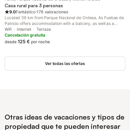
Casa rural para 3 personas
9.0
Fantástico
⋅
176 valoraciones
Located 39 km from Parque Nacional de Ordesa, As Fuebas de
Patricio offers accommodation with a balcony, as well as a
garden and a bar. Featuring a concierge service, this property
Wifi
Internet
Terraza
also provides guests with a picnic area.
Cancelación gratuita
125 €
desde
por noche
Ver todas las ofertas
Otras ideas de vacaciones y tipos de
propiedad que te pueden interesar