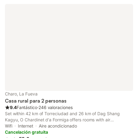
Charo, La Fueva
Casa rural para 2 personas
9.4
Fantástico
⋅
246 valoraciones
Set within 42 km of Torreciudad and 26 km of Dag Shang
Kagyu, O Chardinet d'a Formiga offers rooms with air
conditioning and a private bathroom in Aínsa. With mountain
Wifi
Internet
Aire acondicionado
views, this accommodation features a patio.
Cancelación gratuita