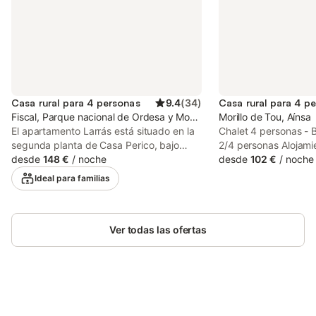
Casa rural para 4 personas
9.4
(
34
)
Casa rural para 4 p
Fiscal, Parque nacional de Ordesa y Monte Perdido
Morillo de Tou, Aínsa
El apartamento Larrás está situado en la
Chalet 4 personas -
segunda planta de Casa Perico, bajo
2/4 personas Alojam
cubierta. Es un apartamento
desde
148 €
/
noche
habitaciones: 1 - Nú
desde
102 €
/
noche
abuhardillado con impresionantes vistas
Número de aseos: 1 - 
Ideal para familias
a la Peña Cancías. Dispone de una
camas individuales - 
habitación con 2 camas de 120 cm, una
cama Equipamiento ad
habitación doble con camas de 105 cm,
Incluido en el precio 
un baño con ducha y cocina-comedor. La
Ver todas las ofertas
en el precio - Tipo d
cocina está completamente equipada:
cocina - Placa de ga
horno, microondas, lavadora, lavavajillas,
Nevera - Vajilla y ute
nevera y tostadora. Tiene capacidad
Cafetera eléctrica -
para 4 personas, aunque es posible
opción adicional - E
instalar una cama supletoria disponible
incluidos - Almohada
Ahorra hasta un 10% en muchos
por un suplemento en caso de
baño: No disponible 