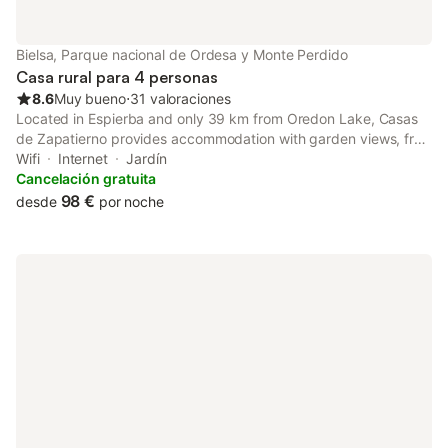
Bielsa, Parque nacional de Ordesa y Monte Perdido
Casa rural para 4 personas
8.6
Muy bueno
⋅
31 valoraciones
Located in Espierba and only 39 km from Oredon Lake, Casas
de Zapatierno provides accommodation with garden views, free
WiFi and free private parking. Featuring bicycle parking, this
Wifi
Internet
Jardín
property also provides guests with a picnic area.
Cancelación gratuita
98 €
desde
por noche