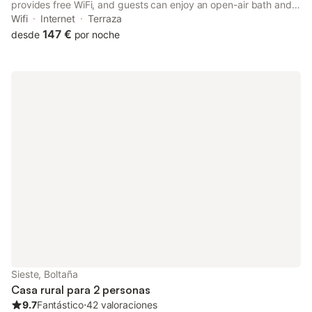
provides free WiFi, and guests can enjoy an open-air bath and
free bikes. There is a private entrance at the country house for
Wifi
Internet
Terraza
the convenience of those who stay.
147 €
desde
por noche
Sieste, Boltaña
Casa rural para 2 personas
9.7
Fantástico
⋅
42 valoraciones