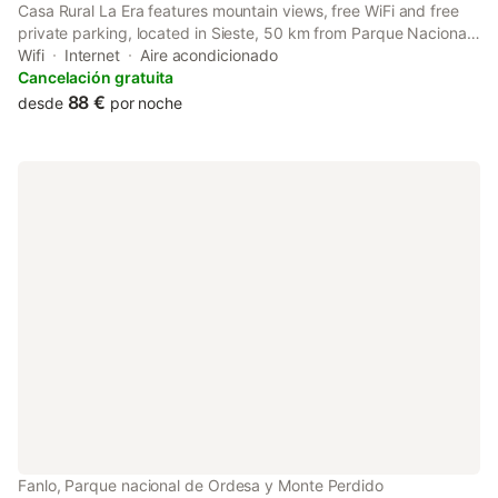
Casa Rural La Era features mountain views, free WiFi and free
private parking, located in Sieste, 50 km from Parque Nacional
de Ordesa. Situated 48 km from Dag Shang Kagyu, the
Wifi
Internet
Aire acondicionado
property features a garden.
Cancelación gratuita
88 €
desde
por noche
Fanlo, Parque nacional de Ordesa y Monte Perdido