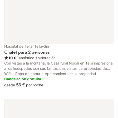
infantil, dónde los más peques de la casa
edades: talleres crea
se lo pasarán e
Hospital de Tella, Tella-Sin
Chalet para 2 personas
10.0
Fantástico
⋅
1 valoración
Con vistas a la montaña, la Casa rural Nogal en Tella impresiona
a los huéspedes con sus fantásticas vistas. La propiedad de
100 m² consta de una sala de estar, una cocina, 1 dormitorio y 1
Wifi
Ropa de cama
Aparcamiento en la propiedad
baño, por lo que puede alojar a 2 personas. Los servicios
Cancelación gratuita
adicionales incluyen Wi-Fi, televisión y lavadora. Este alquiler de
56 €
desde
por noche
vacaciones cuenta con un balcón privado para relajarse y
disfrutar de la noche. Hay aparcamiento disponible en la
propiedad y hay aparcamiento gratuito disponible en la calle.
No se permiten mascotas, fumar ni celebrar eventos. Este
inmueble no dispone de aire acondicionado.