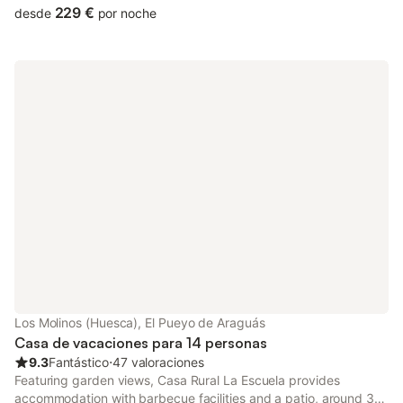
those who stay.
229 €
desde
por noche
Los Molinos (Huesca), El Pueyo de Araguás
Casa de vacaciones para 14 personas
9.3
Fantástico
⋅
47 valoraciones
Featuring garden views, Casa Rural La Escuela provides
accommodation with barbecue facilities and a patio, around 36