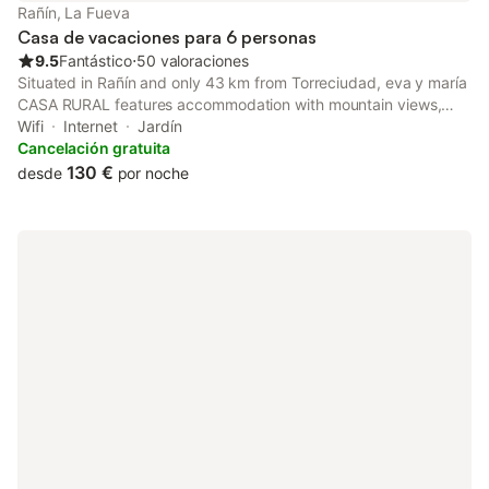
Rañín, La Fueva
Casa de vacaciones para 6 personas
9.5
Fantástico
⋅
50 valoraciones
Situated in Rañín and only 43 km from Torreciudad, eva y maría
CASA RURAL features accommodation with mountain views,
free WiFi and free private parking. The property features
Wifi
Internet
Jardín
garden views and is 27 km from Dag Shang Kagyu.
Cancelación gratuita
130 €
desde
por noche