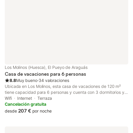
propiedad, incluyendo opciones de aparcamiento privado y en
la calle. Se admiten mascotas en el alojamiento, y el centro de la
ciudad se encuentra a 4 km. La combinación de comodidades
interiores y espacio exterior convierte a esta casa en una opción
práctica para su tiempo en la región.
Los Molinos (Huesca), El Pueyo de Araguás
Casa de vacaciones para 6 personas
8.8
Muy bueno
⋅
34 valoraciones
Ubicada en Los Molinos, esta casa de vacaciones de 120 m²
tiene capacidad para 6 personas y cuenta con 3 dormitorios y 2
baños. La propiedad se encuentra en la planta baja y es
Wifi
Internet
Terraza
accesible para personas con movilidad reducida, incluyendo
Cancelación gratuita
una cocina americana, una cocina completa con lavavajillas,
207 €
desde
por noche
horno y microondas, y una zona de estar con sofá cama.
Dispone de WiFi, televisión de pantalla plana y calefacción,
además de equipamiento familiar como trona y cunas. La