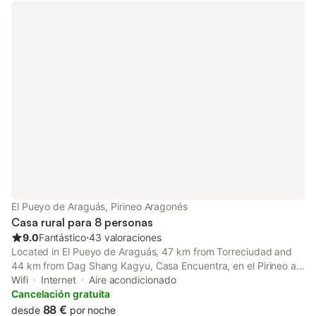
El Pueyo de Araguás, Pirineo Aragonés
Casa rural para 8 personas
9.0
Fantástico
⋅
43 valoraciones
Located in El Pueyo de Araguás, 47 km from Torreciudad and
44 km from Dag Shang Kagyu, Casa Encuentra, en el Pirineo al
lado de Ainsa provides air-conditioned accommodation with a
Wifi
Internet
Aire acondicionado
patio and free WiFi. The property features quiet street views.
Cancelación gratuita
88 €
desde
por noche