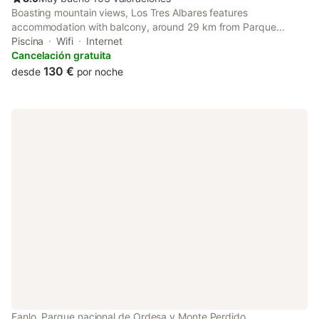
Boasting mountain views, Los Tres Albares features
accommodation with balcony, around 29 km from Parque
Nacional de Ordesa. This chalet has a pool with a view, a
Piscina
Wifi
Internet
garden, barbecue facilities, free WiFi and free private parking.
Cancelación gratuita
130 €
desde
por noche
Fanlo, Parque nacional de Ordesa y Monte Perdido