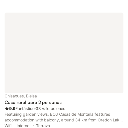
Chisagues, Bielsa
Casa rural para 2 personas
9.9
Fantástico
⋅
33 valoraciones
Featuring garden views, BOJ Casas de Montaña features
accommodation with balcony, around 34 km from Oredon Lake.
There is a private entrance at the chalet for the convenience of
Wifi
Internet
Terraza