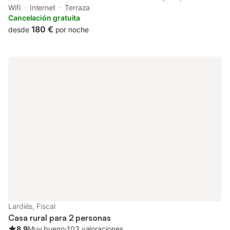
km from Dag Shang Kagyu. This property offers access to a
Wifi
Internet
Terraza
balcony, free private parking and free WiFi.
Cancelación gratuita
180 €
desde
por noche
Lardiés, Fiscal
Casa rural para 2 personas
8.9
Muy bueno
⋅
103 valoraciones