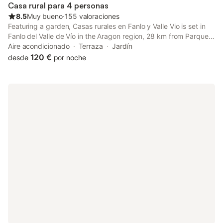
Casa rural para 4 personas
8.5
Muy bueno
⋅
155 valoraciones
Featuring a garden, Casas rurales en Fanlo y Valle Vio is set in
Fanlo del Valle de Vío in the Aragon region, 28 km from Parque
Nacional de Ordesa. Boasting family rooms, this property also
Aire acondicionado
Terraza
Jardín
provides guests with a sun terrace.
120 €
desde
por noche