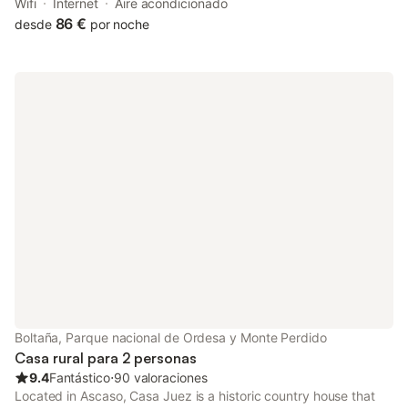
mountain views, this accommodation features a balcony.
Wifi
Internet
Aire acondicionado
86 €
desde
por noche
Boltaña, Parque nacional de Ordesa y Monte Perdido
Casa rural para 2 personas
9.4
Fantástico
⋅
90 valoraciones
Located in Ascaso, Casa Juez is a historic country house that