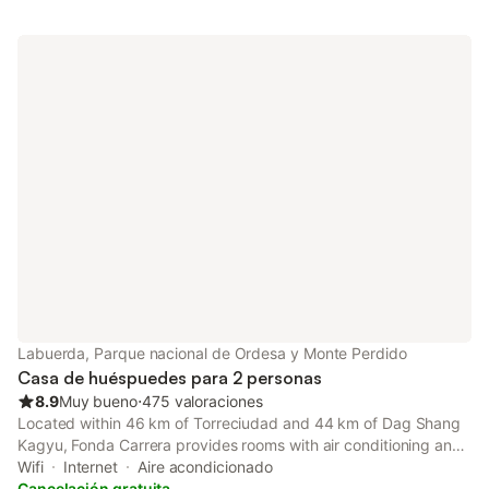
Labuerda, Parque nacional de Ordesa y Monte Perdido
Casa de huéspuedes para 2 personas
8.9
Muy bueno
⋅
475 valoraciones
Located within 46 km of Torreciudad and 44 km of Dag Shang
Kagyu, Fonda Carrera provides rooms with air conditioning and
a private bathroom in Labuerda.
Wifi
Internet
Aire acondicionado
Cancelación gratuita