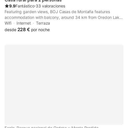
9.9
Fantástico
⋅
33 valoraciones
Featuring garden views, BOJ Casas de Montaña features
accommodation with balcony, around 34 km from Oredon Lake.
There is a private entrance at the chalet for the convenience of
Wifi
Internet
Terraza
those who stay.
228 €
desde
por noche
Fanlo, Parque nacional de Ordesa y Monte Perdido