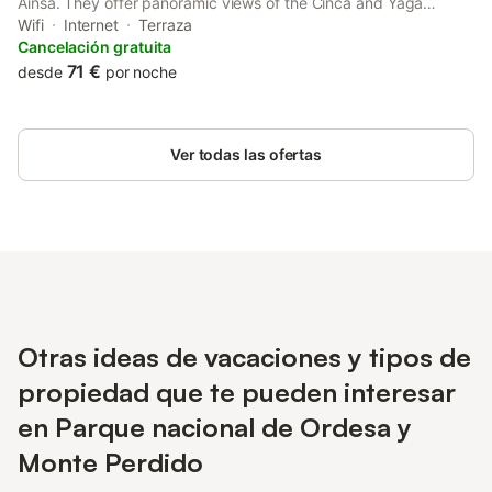
Ainsa. They offer panoramic views of the Cinca and Yaga
Rivers, free Wi-Fi in rooms, a restaurant and free parking.
Wifi
Internet
Terraza
Cancelación gratuita
71 €
desde
por noche
Ver todas las ofertas
Otras ideas de vacaciones y tipos de
propiedad que te pueden interesar
en Parque nacional de Ordesa y
Monte Perdido