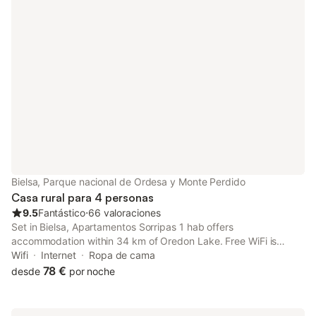
Bielsa, Parque nacional de Ordesa y Monte Perdido
Casa rural para 4 personas
9.5
Fantástico
⋅
66 valoraciones
Set in Bielsa, Apartamentos Sorripas 1 hab offers
accommodation within 34 km of Oredon Lake. Free WiFi is
available throughout the property and Saint-Lary-Soulan is 34
Wifi
Internet
Ropa de cama
km away.
78 €
desde
por noche