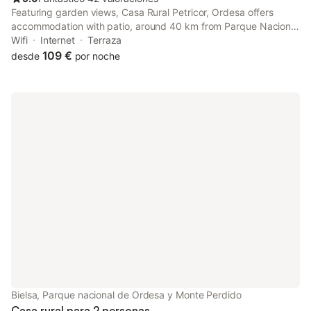
Featuring garden views, Casa Rural Petricor, Ordesa offers
accommodation with patio, around 40 km from Parque Nacional
de Ordesa. This country house features massage services.
Wifi
Internet
Terraza
109 €
desde
por noche
Bielsa, Parque nacional de Ordesa y Monte Perdido
Casa rural para 2 personas