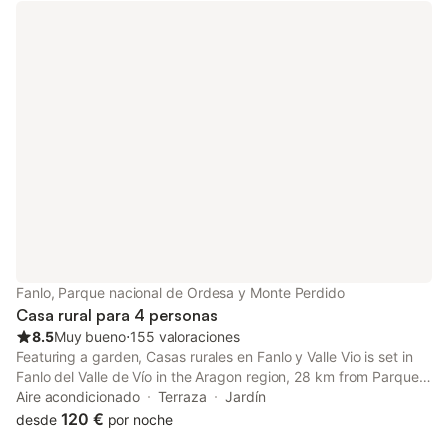
Fanlo, Parque nacional de Ordesa y Monte Perdido
Casa rural para 4 personas
8.5
Muy bueno
⋅
155 valoraciones
Featuring a garden, Casas rurales en Fanlo y Valle Vio is set in
Fanlo del Valle de Vío in the Aragon region, 28 km from Parque
Nacional de Ordesa. Boasting family rooms, this property also
Aire acondicionado
Terraza
Jardín
provides guests with a sun terrace.
120 €
desde
por noche