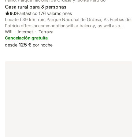
Casa rural para 3 personas
9.0
Fantástico
⋅
176 valoraciones
Located 39 km from Parque Nacional de Ordesa, As Fuebas de
Patricio offers accommodation with a balcony, as well as a
garden and a bar. Featuring a concierge service, this property
Wifi
Internet
Terraza
also provides guests with a picnic area.
Cancelación gratuita
125 €
desde
por noche