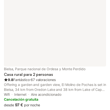
Bielsa, Parque nacional de Ordesa y Monte Perdido
Casa rural para 2 personas
9.8
Fantástico
⋅
67 valoraciones
Offering a garden and garden view, El Molino de Pochas is set in
Bielsa, 34 km from Oredon Lake and 38 km from Lake of Cap-
de-Long. It is located 34 km from Saint-Lary-Soulan and offers
Wifi
Internet
Aire acondicionado
a lift.
Cancelación gratuita
97 €
desde
por noche