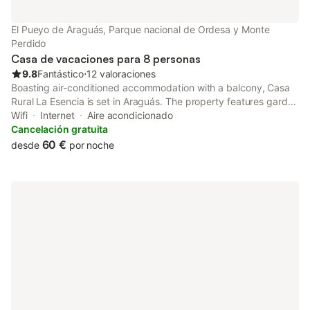
El Pueyo de Araguás, Parque nacional de Ordesa y Monte
Perdido
Casa de vacaciones para 8 personas
9.8
Fantástico
⋅
12 valoraciones
Boasting air-conditioned accommodation with a balcony, Casa
Rural La Esencia is set in Araguás. The property features garden
and city views, and is 41 km from Dag Shang Kagyu.
Wifi
Internet
Aire acondicionado
Cancelación gratuita
60 €
desde
por noche