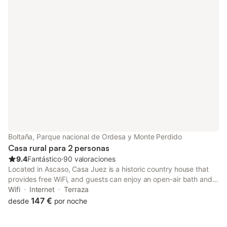
Boltaña, Parque nacional de Ordesa y Monte Perdido
Casa rural para 2 personas
9.4
Fantástico
⋅
90 valoraciones
Located in Ascaso, Casa Juez is a historic country house that
provides free WiFi, and guests can enjoy an open-air bath and
free bikes. There is a private entrance at the country house for
Wifi
Internet
Terraza
the convenience of those who stay.
147 €
desde
por noche