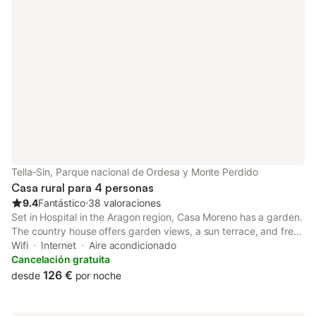
dobles. Casa rural Perico también pone a
disposición de sus huéspedes un amplio
jardín con barbacoa y zona de juegos
infantil, dónde los más peques de la casa
se lo pasarán e
Tella-Sin, Parque nacional de Ordesa y Monte Perdido
Casa rural para 4 personas
9.4
Fantástico
⋅
38 valoraciones
Set in Hospital in the Aragon region, Casa Moreno has a garden.
The country house offers garden views, a sun terrace, and free
WiFi is available throughout the property.
Wifi
Internet
Aire acondicionado
Cancelación gratuita
126 €
desde
por noche