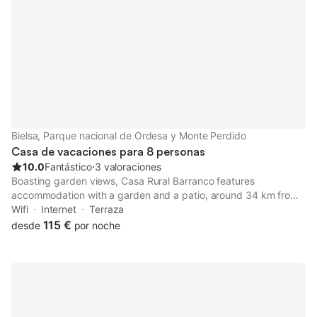
Bielsa, Parque nacional de Ordesa y Monte Perdido
Casa de vacaciones para 8 personas
10.0
Fantástico
⋅
3 valoraciones
Boasting garden views, Casa Rural Barranco features
accommodation with a garden and a patio, around 34 km from
Oredon Lake.
Wifi
Internet
Terraza
115 €
desde
por noche