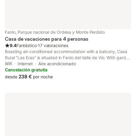
Fanlo, Parque nacional de Ordesa y Monte Perdido
Casa de vacaciones para 4 personas
9.4
Fantástico
⋅
17 valoraciones
Boasting air-conditioned accommodation with a balcony, Casa
Rural "Las Eras" is situated in Fanlo del Valle de Vío. With garden
views, this accommodation provides a patio.
Wifi
Internet
Aire acondicionado
Cancelación gratuita
238 €
desde
por noche