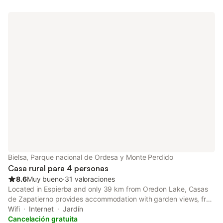
Bielsa, Parque nacional de Ordesa y Monte Perdido
Casa rural para 4 personas
8.6
Muy bueno
⋅
31 valoraciones
Located in Espierba and only 39 km from Oredon Lake, Casas
de Zapatierno provides accommodation with garden views, free
WiFi and free private parking. Featuring bicycle parking, this
Wifi
Internet
Jardín
property also provides guests with a picnic area.
Cancelación gratuita