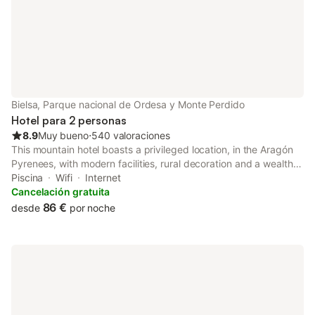
Bielsa, Parque nacional de Ordesa y Monte Perdido
Hotel para 2 personas
8.9
Muy bueno
⋅
540 valoraciones
This mountain hotel boasts a privileged location, in the Aragón
Pyrenees, with modern facilities, rural decoration and a wealth
of services nearby. This building exhibits an innovative
Piscina
Wifi
Internet
architecture that unites traditional and contemporary elements.
Cancelación gratuita
86 €
desde
por noche