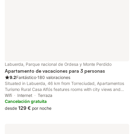
Labuerda, Parque nacional de Ordesa y Monte Perdido
Apartamento de vacaciones para 3 personas
9.2
Fantástico
⋅
180 valoraciones
Situated in Labuerda, 46 km from Torreciudad, Apartamentos
Turismo Rural Casa Alfós features rooms with city views and
free WiFi. With garden views, this accommodation features a
Wifi
Internet
Terraza
balcony. The apartment has family rooms.
Cancelación gratuita
129 €
desde
por noche