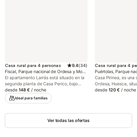
Casa rural para 4 personas
9.4
(
34
)
Casa rural para 4 p
Fiscal, Parque nacional de Ordesa y Monte Perdido
Puértolas, Parque na
El apartamento Larrás está situado en la
Casa Pirinea, es una 
segunda planta de Casa Perico, bajo
Ordesa, Huesca, situ
cubierta. Es un apartamento
desde
148 €
/
noche
Parque Nacional de 
desde
120 €
/
noche
abuhardillado con impresionantes vistas
Perdido. Esta en la z
Ideal para familias
a la Peña Cancías. Dispone de una
vez salvaje de los Pi
habitación con 2 camas de 120 cm, una
situación es privileg
habitación doble con camas de 105 cm,
Parque Nacional de 
un baño con ducha y cocina-comedor. La
Ver todas las ofertas
Perdido y sus cuatros
cocina está completamente equipada:
Escuaín, Ordesa y Pi
horno, microondas, lavadora, lavavajillas,
pequeña y tranquila 