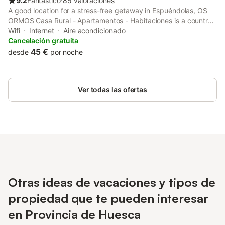
9.2
Fantástico
⋅
85 valoraciones
A good location for a stress-free getaway in Espuéndolas, OS
ORMOS Casa Rural - Apartamentos - Habitaciones is a country
house surrounded by views of the garden.
Wifi
Internet
Aire acondicionado
Cancelación gratuita
45 €
desde
por noche
Ver todas las ofertas
Otras ideas de vacaciones y tipos de
propiedad que te pueden interesar
en Provincia de Huesca