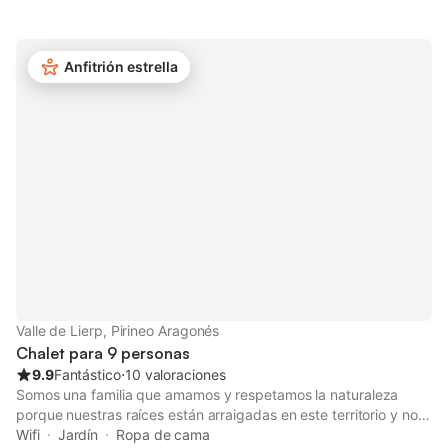
Escuaín, Ordesa y Pineta. Estamos en la pequeña y tranquila
población de Belsierre, en la comarca de Sobrarbe a 10 minutos
de Aínsa. Desde nuestra casa puedes hacer fantásticas
excursiones. A tan solo 15-20 min. andando tienes hasta 4 ríos
Anfitrión estrella
diferentes donde poder ir a darte un chapuzón en sus
cristalinas aguas.
Valle de Lierp, Pirineo Aragonés
Chalet para 9 personas
9.9
Fantástico
⋅
10 valoraciones
Somos una familia que amamos y respetamos la naturaleza
porque nuestras raíces están arraigadas en este territorio y nos
proporciona nuestro medio de vida. José y Quina son dos
Wifi
Jardín
Ropa de cama