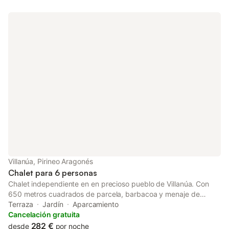
enclavado en un apacible entorno rural, lo que lo convierte en el
refugio perfecto para escapar del ajetreo de la vida cotidiana y
relajarse en un ambiente tranquilo. Hay aparcamiento gratuito
en la calle. No se permiten mascotas, fumar ni celebrar eventos.
Este inmueble no dispone de aire acondicionado.
Villanúa, Pirineo Aragonés
Chalet para 6 personas
Chalet independiente en en precioso pueblo de Villanúa. Con
650 metros cuadrados de parcela, barbacoa y menaje de
jardín. La casa consta de dos plantas. Abajo gran salón con
Terraza
Jardín
Aparcamiento
cocina independiente y arriba 3 habitaciones dobles con una de
Cancelación gratuita
ellas con cama de matrimonio y vestidor. Estancia distribuida
282 €
desde
por noche