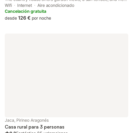
WiFi is available throughout the property.
Wifi
Internet
Aire acondicionado
Cancelación gratuita
126 €
desde
por noche
Jaca, Pirineo Aragonés
Casa rural para 3 personas