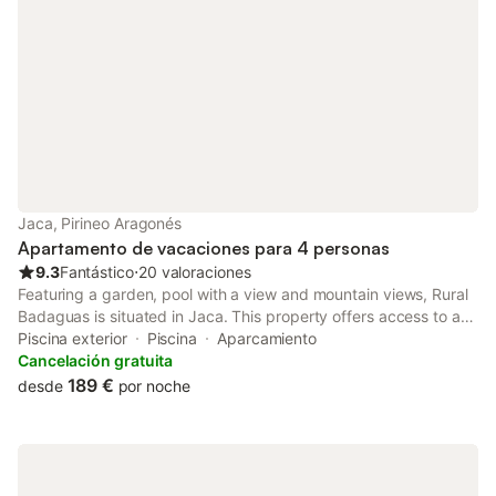
Jaca, Pirineo Aragonés
Apartamento de vacaciones para 4 personas
9.3
Fantástico
⋅
20 valoraciones
Featuring a garden, pool with a view and mountain views, Rural
Badaguas is situated in Jaca. This property offers access to a
terrace and free private parking. The property is non-smoking
Piscina exterior
Piscina
Aparcamiento
and is located 32 km from Canfranc Train Station.
Cancelación gratuita
189 €
desde
por noche