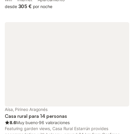
Canfranc Train Station.
305 €
desde
por noche
Aísa, Pirineo Aragonés
Casa rural para 14 personas
8.6
Muy bueno
⋅
96 valoraciones
Featuring garden views, Casa Rural Estarrún provides