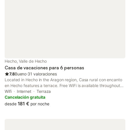
Hecho, Valle de Hecho
Casa de vacaciones para 6 personas
7.8
Bueno
⋅
31 valoraciones
Located in Hecho in the Aragon region, Casa rural con encanto
en Hecho features a terrace. Free WiFi is available throughout
the property and Royal Monastery of San Juan de la Peña is 45
Wifi
Internet
Terraza
km away.
Cancelación gratuita
181 €
desde
por noche