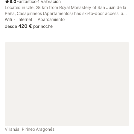
9.0
Fantástico
⋅
1 valoración
Located in Ulle, 28 km from Royal Monastery of San Juan de la
Peña, Casapirineos (Apartamentos) has ski-to-door access, a
garden and rooms with free WiFi access.
Wifi
Internet
Aparcamiento
420 €
desde
por noche
Villanúa, Pirineo Aragonés