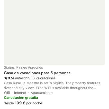
Sigüés, Pirineo Aragonés
Casa de vacaciones para 5 personas
9.5
Fantástico
⋅
38 valoraciones
Casa Rural La Maestra is set in Sigüés. The property features
river and city views. Free WiFi is available throughout the
property and Royal Monastery of San Juan de la Peña is 48 km
Wifi
Internet
Aparcamiento
away.
Cancelación gratuita
109 €
desde
por noche