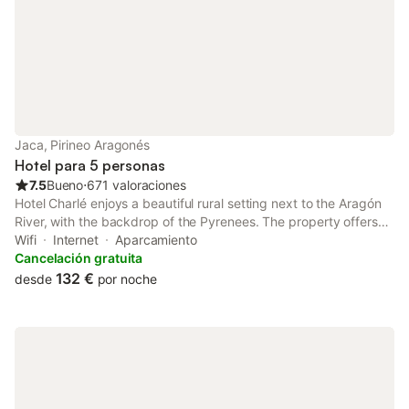
Jaca, Pirineo Aragonés
Hotel para 5 personas
7.5
Bueno
⋅
671 valoraciones
Hotel Charlé enjoys a beautiful rural setting next to the Aragón
River, with the backdrop of the Pyrenees. The property offers
free Wi-Fi and parking.
Wifi
Internet
Aparcamiento
Cancelación gratuita
132 €
desde
por noche