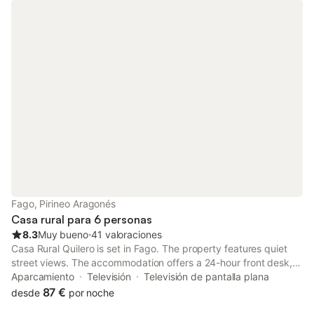
Fago, Pirineo Aragonés
Casa rural para 6 personas
8.3
Muy bueno
⋅
41 valoraciones
Casa Rural Quilero is set in Fago. The property features quiet
street views. The accommodation offers a 24-hour front desk,
private check-in and check-out and organising tours for guests.
Aparcamiento
Televisión
Televisión de pantalla plana
87 €
desde
por noche