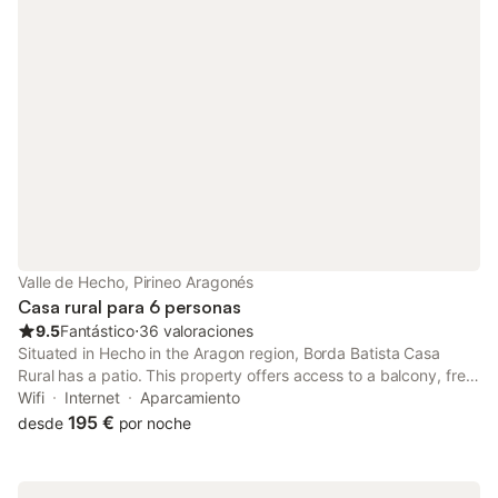
Valle de Hecho, Pirineo Aragonés
Casa rural para 6 personas
9.5
Fantástico
⋅
36 valoraciones
Situated in Hecho in the Aragon region, Borda Batista Casa
Rural has a patio. This property offers access to a balcony, free
private parking and free WiFi.
Wifi
Internet
Aparcamiento
195 €
desde
por noche