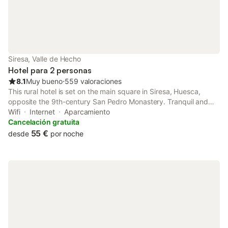
Siresa, Valle de Hecho
Hotel para 2 personas
8.1
Muy bueno
⋅
559 valoraciones
This rural hotel is set on the main square in Siresa, Huesca,
opposite the 9th-century San Pedro Monastery. Tranquil and
surrounded by nature, it offers homemade cooking, free Wi-Fi in
Wifi
Internet
Aparcamiento
public areas and functional rooms.
Cancelación gratuita
55 €
desde
por noche