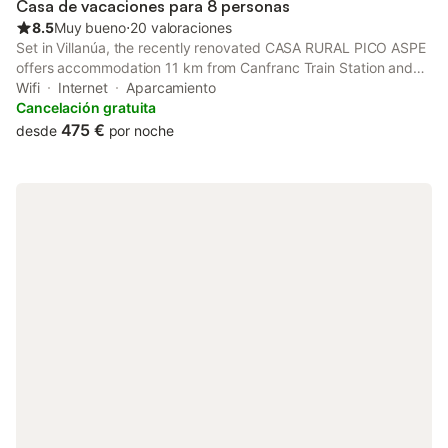
Casa de vacaciones para 8 personas
8.5
Muy bueno
⋅
20 valoraciones
Set in Villanúa, the recently renovated CASA RURAL PICO ASPE
offers accommodation 11 km from Canfranc Train Station and
34 km from Royal Monastery of San Juan de la Peña. This
Wifi
Internet
Aparcamiento
property offers access to a terrace, free private parking and
Cancelación gratuita
free WiFi.
475 €
desde
por noche