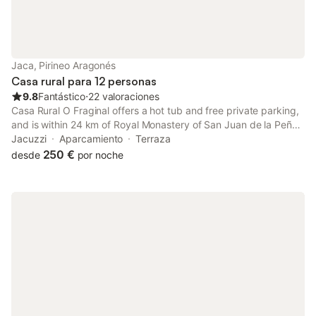
Jaca, Pirineo Aragonés
Casa rural para 12 personas
9.8
Fantástico
⋅
22 valoraciones
Casa Rural O Fraginal offers a hot tub and free private parking,
and is within 24 km of Royal Monastery of San Juan de la Peña
and 27 km of Canfranc Train Station.
Jacuzzi
Aparcamiento
Terraza
250 €
desde
por noche