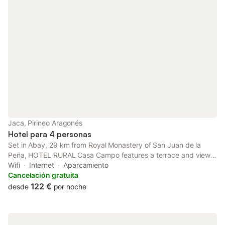
Jaca, Pirineo Aragonés
Hotel para 4 personas
Set in Abay, 29 km from Royal Monastery of San Juan de la
Peña, HOTEL RURAL Casa Campo features a terrace and views
of the mountain. Featuring a shared lounge, the 1-star hotel has
Wifi
Internet
Aparcamiento
air-conditioned rooms with free WiFi, each with a private
Cancelación gratuita
bathroom.
122 €
desde
por noche