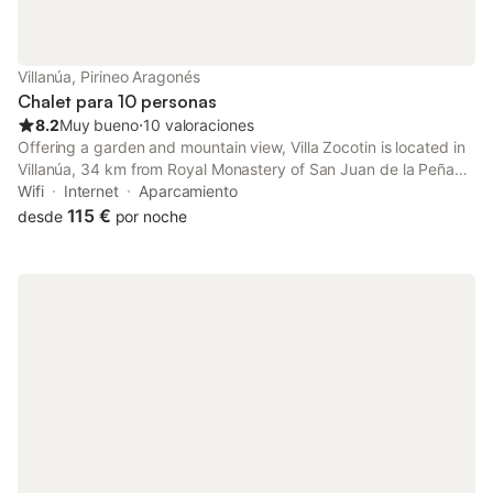
Villanúa, Pirineo Aragonés
Chalet para 10 personas
8.2
Muy bueno
⋅
10 valoraciones
Offering a garden and mountain view, Villa Zocotin is located in
Villanúa, 34 km from Royal Monastery of San Juan de la Peña
and 20 km from Astun Ski Resort. This property offers access to
Wifi
Internet
Aparcamiento
a terrace, free private parking and free WiFi.
115 €
desde
por noche