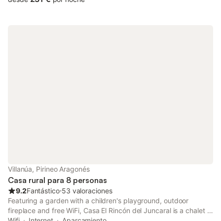
Villanúa, Pirineo Aragonés
Casa rural para 8 personas
9.2
Fantástico
⋅
53 valoraciones
Featuring a garden with a children's playground, outdoor
fireplace and free WiFi, Casa El Rincón del Juncaral is a chalet in
Villanúa. The air-conditioned accommodation is 11 km from
Wifi
Internet
Aparcamiento