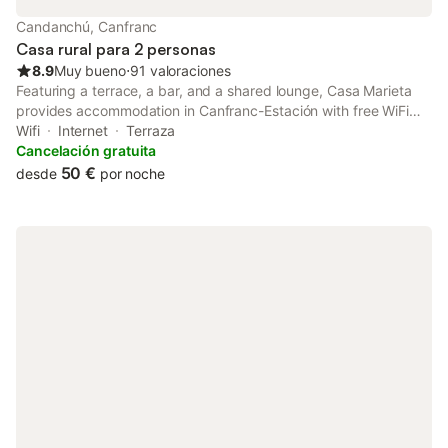
Candanchú, Canfranc
Casa rural para 2 personas
8.9
Muy bueno
⋅
91 valoraciones
Featuring a terrace, a bar, and a shared lounge, Casa Marieta
provides accommodation in Canfranc-Estación with free WiFi
and mountain views. It is located 500 metres from Canfranc
Wifi
Internet
Terraza
Train Station and offers a housekeeping service.
Cancelación gratuita
50 €
desde
por noche