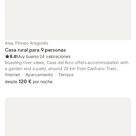
principales. Estancia 
Aísa, Pirineo Aragonés
Casa rural para 9 personas
8.6
Muy bueno
⋅
24 valoraciones
Boasting river views, Casa del Arco offers accommodation with
a garden and a patio, around 24 km from Canfranc Train
Station. The property features garden and city views, and is 34
Internet
Aparcamiento
Terraza
km from Astun Ski Resort.
120 €
desde
por noche