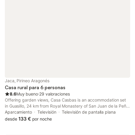
Jaca, Pirineo Aragonés
Casa rural para 6 personas
8.6
Muy bueno
⋅
29 valoraciones
Offering garden views, Casa Casbas is an accommodation set
in Guasillo, 24 km from Royal Monastery of San Juan de la Peña
and 27 km from Canfranc Train Station.
Aparcamiento
Televisión
Televisión de pantalla plana
133 €
desde
por noche