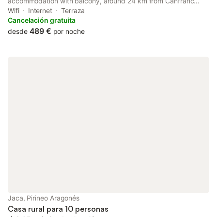
accommodation with balcony, around 24 km from Canfranc
Train Station. Among the facilities at this property are a shared
Wifi
Internet
Terraza
kitchen and a tour desk, along with free WiFi throughout the
Cancelación gratuita
property.
489 €
desde
por noche
Jaca, Pirineo Aragonés
Casa rural para 10 personas