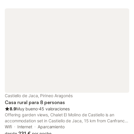
Castiello de Jaca, Pirineo Aragonés
Casa rural para 8 personas
8.9
Muy bueno
⋅
45 valoraciones
Offering garden views, Chalet El Molino de Castiello is an
accommodation set in Castiello de Jaca, 15 km from Canfranc
Train Station and 30 km from Royal Monastery of San Juan de
Wifi
Internet
Aparcamiento
la Peña.
231 €
desde
por noche