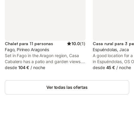
Chalet para 11 personas
10.0
(
1
)
Casa rural para 3 p
Fago, Pirineo Aragonés
Espuéndolas, Jaca
Set in Fago in the Aragon region, Casa
A good location for a
Cabalero has a patio and garden views.
in Espuéndolas, OS 
This property offers access to a balcony,
desde
104 €
/
noche
Apartamentos - Habit
desde
45 €
/
noche
free private parking and free WiFi.
house surrounded by 
garden.
Ver todas las ofertas
Ahorra hasta un 10% en muchos
Inicia sesión
alojamientos con tu cuenta.