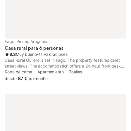
Fago, Pirineo Aragonés
Casa rural para 6 personas
8.3
Muy bueno
⋅
41 valoraciones
Casa Rural Quilero is set in Fago. The property features quiet
street views. The accommodation offers a 24-hour front desk,
private check-in and check-out and organising tours for guests.
Ropa de cama
Aparcamiento
Toallas
87 €
desde
por noche