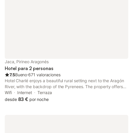
Jaca, Pirineo Aragonés
Hotel para 2 personas
7.5
Bueno
⋅
671 valoraciones
Hotel Charlé enjoys a beautiful rural setting next to the Aragón
River, with the backdrop of the Pyrenees. The property offers
free Wi-Fi and parking.
Wifi
Internet
Terraza
83 €
desde
por noche