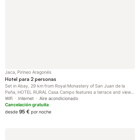
Jaca, Pirineo Aragonés
Hotel para 2 personas
Set in Abay, 29 km from Royal Monastery of San Juan de la
Peña, HOTEL RURAL Casa Campo features a terrace and views
of the mountain. Featuring a shared lounge, the 1-star hotel has
Wifi
Internet
Aire acondicionado
air-conditioned rooms with free WiFi, each with a private
Cancelación gratuita
bathroom.
95 €
desde
por noche