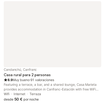
Candanchú, Canfranc
Casa rural para 2 personas
8.9
Muy bueno
⋅
91 valoraciones
Featuring a terrace, a bar, and a shared lounge, Casa Marieta
provides accommodation in Canfranc-Estación with free WiFi
and mountain views. It is located 500 metres from Canfranc
Wifi
Internet
Terraza
Train Station and offers a housekeeping service.
50 €
desde
por noche