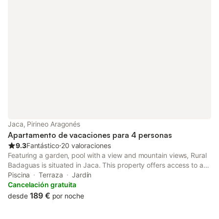
Jaca, Pirineo Aragonés
Apartamento de vacaciones para 4 personas
9.3
Fantástico
⋅
20 valoraciones
Featuring a garden, pool with a view and mountain views, Rural
Badaguas is situated in Jaca. This property offers access to a
terrace and free private parking. The property is non-smoking
Piscina
Terraza
Jardín
and is located 32 km from Canfranc Train Station.
Cancelación gratuita
189 €
desde
por noche