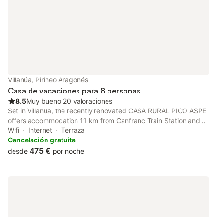
Villanúa, Pirineo Aragonés
Casa de vacaciones para 8 personas
8.5
Muy bueno
⋅
20 valoraciones
Set in Villanúa, the recently renovated CASA RURAL PICO ASPE
offers accommodation 11 km from Canfranc Train Station and
34 km from Royal Monastery of San Juan de la Peña. This
Wifi
Internet
Terraza
property offers access to a terrace, free private parking and
Cancelación gratuita
free WiFi.
475 €
desde
por noche