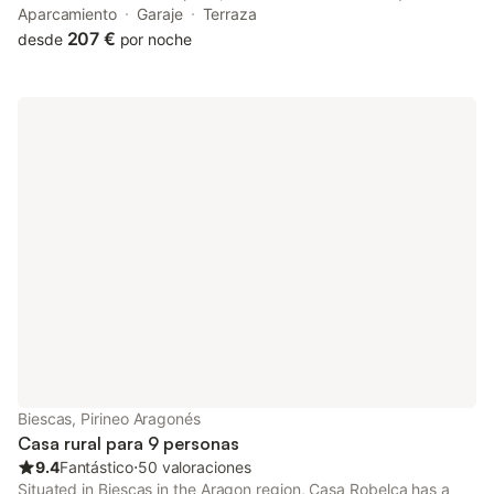
Nacional de Ordesa. This property offers access to a balcony
Aparcamiento
Garaje
Terraza
and free private parking.
207 €
desde
por noche
Biescas, Pirineo Aragonés
Casa rural para 9 personas
9.4
Fantástico
⋅
50 valoraciones
Situated in Biescas in the Aragon region, Casa Robelca has a