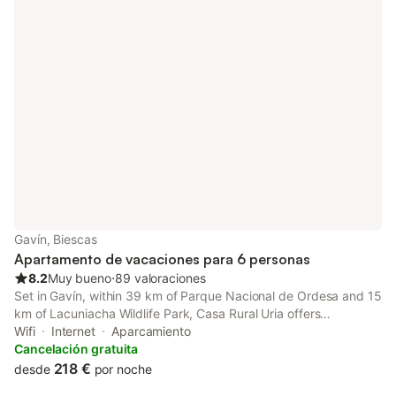
Gavín, Biescas
Apartamento de vacaciones para 6 personas
8.2
Muy bueno
⋅
89 valoraciones
Set in Gavín, within 39 km of Parque Nacional de Ordesa and 15
km of Lacuniacha Wildlife Park, Casa Rural Uria offers
accommodation with a garden as well as free private parking
Wifi
Internet
Aparcamiento
for guests who drive.
Cancelación gratuita
218 €
desde
por noche