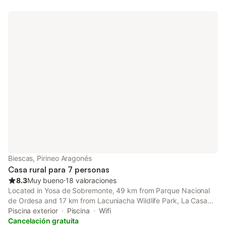
Biescas, Pirineo Aragonés
Casa rural para 7 personas
8.3
Muy bueno
⋅
18 valoraciones
Located in Yosa de Sobremonte, 49 km from Parque Nacional
de Ordesa and 17 km from Lacuniacha Wildlife Park, La Casa
Azul provides accommodation with amenities such as free WiFi
Piscina exterior
Piscina
Wifi
and a flat-screen TV.
Cancelación gratuita