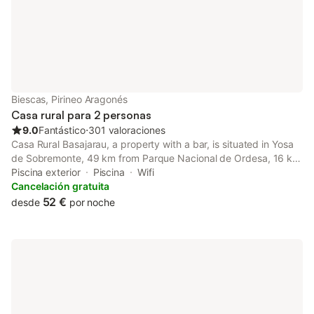
máxima comodidad delos hu
Biescas, Pirineo Aragonés
Casa rural para 2 personas
9.0
Fantástico
⋅
301 valoraciones
Casa Rural Basajarau, a property with a bar, is situated in Yosa
de Sobremonte, 49 km from Parque Nacional de Ordesa, 16 km
from Lacuniacha Wildlife Park, as well as 40 km from Peña
Piscina exterior
Piscina
Wifi
Telera Mountain.
Cancelación gratuita
52 €
desde
por noche