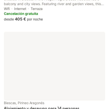
balcony and city views. Featuring river and garden views, this
chalet also comes with free WiFi. The property is non-smoking
Wifi
Internet
Terraza
and is located 42 km from Parque Nacional de Ordesa.
Cancelación gratuita
405 €
desde
por noche
Biescas, Pirineo Aragonés
Alojamiento y desayuno para 14 personas