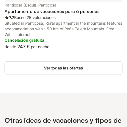
Panticosa (Esquí), Panticosa
Apartamento de vacaciones para 6 personas
7.7
Bueno
⋅
25 valoraciones
Situated in Panticosa, Rural apartment in the mountains features
accommodation within 50 km of Peña Telera Mountain. Free
WiFi is available throughout the property and Lacuniacha
Wifi
Internet
Wildlife Park is 13 km away. The apartment also includes 1
Cancelación gratuita
bathroom.
247 €
desde
por noche
Ver todas las ofertas
Otras ideas de vacaciones y tipos de