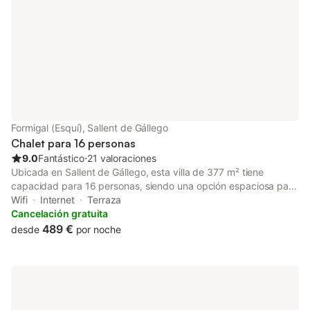
Formigal (Esquí), Sallent de Gállego
Chalet para 16 personas
9.0
Fantástico
⋅
21 valoraciones
Ubicada en Sallent de Gállego, esta villa de 377 m² tiene
capacidad para 16 personas, siendo una opción espaciosa para
grupos grandes o familias que visitan la montaña. La propiedad
Wifi
Internet
Terraza
se encuentra a 200 m del centro de la ciudad y a 3 km de la
Cancelación gratuita
pista de esquí. La vivienda se distribuye en varias plantas y
489 €
desde
por noche
cuenta con 7 dormitorios con una combinación de camas dobles
e individuales, además de 5 baños. El interior incluye una cocina
equipada con horno, lavavajillas y microondas, así como un
salón compartido con zona de TV. Dispone de comodidades
como WiFi, calefacción, lavadora y escritorio, junto con