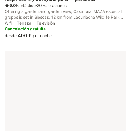
9.0
Fantástico
⋅
20 valoraciones
Offering a garden and garden view, Casa rural MAZA especial
grupos is set in Biescas, 12 km from Lacuniacha Wildlife Park
and 50 km from Canfranc Train Station. Guests can benefit from
Wifi
Terraza
Televisión
a patio and an outdoor fireplace.
Cancelación gratuita
400 €
desde
por noche