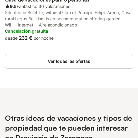
9.5
Fantástico
⋅
30 valoraciones
Situated in Belchite, within 47 km of Principe Felipe Arena, Casa
rural Legus Belikiom is an accommodation offering garden
views.
Wifi
Internet
Aire acondicionado
Cancelación gratuita
232 €
desde
por noche
Ver todas las ofertas
Otras ideas de vacaciones y tipos de
propiedad que te pueden interesar
en Provincia de Zaragoza