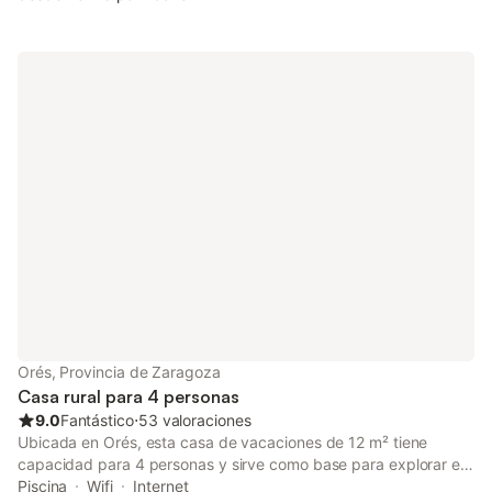
Orés, Provincia de Zaragoza
Casa rural para 4 personas
9.0
Fantástico
⋅
53 valoraciones
Ubicada en Orés, esta casa de vacaciones de 12 m² tiene
capacidad para 4 personas y sirve como base para explorar el
entorno. La propiedad cuenta con un dormitorio con una cama
Piscina
Wifi
Internet