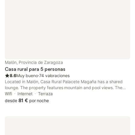
Malón, Provincia de Zaragoza
Casa rural para 5 personas
8.6
Muy bueno
⋅
74 valoraciones
Located in Malón, Casa Rural Palacete Magaña has a shared
lounge. The property features mountain and pool views. The
country house provides a sun terrace, a 24-hour front desk, and
Wifi
Internet
Terraza
free WiFi is available.
81 €
desde
por noche