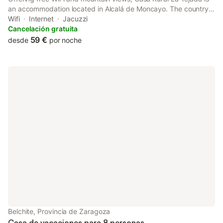
an accommodation located in Alcalá de Moncayo. The country
house features family rooms. At the country house, units have a
Wifi
Internet
Jacuzzi
wardrobe.
Cancelación gratuita
59 €
desde
por noche
Belchite, Provincia de Zaragoza
Casa de vacaciones para 8 personas