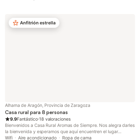
Categoría Superior (Aldaba verde) en su restauración
predominan elementos tradicionales de construcción como la
piedra, forja y madera. La casa está equipada en su totalidad
con muebles restaurados, todo ello enmarcado en un ambiente
Anfitrión estrella
rural, proporcionando al visitante una estancia agradable y
acogedora.
Alhama de Aragón, Provincia de Zaragoza
Casa rural para 8 personas
9.9
Fantástico
⋅
18 valoraciones
Bienvenidos a Casa Rural Aromas de Siempre. Nos alegra darles
la bienvenida y esperamos que aquí encuentren el lugar
perfecto para descansar, desconectar y disfrutar del entorno.
Wifi
Aire acondicionado
Ropa de cama