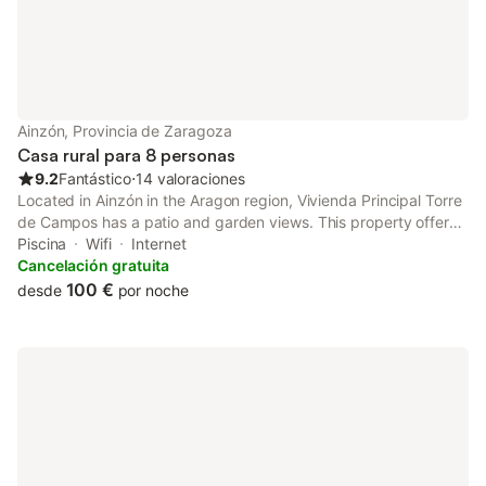
Ainzón, Provincia de Zaragoza
Casa rural para 8 personas
9.2
Fantástico
⋅
14 valoraciones
Located in Ainzón in the Aragon region, Vivienda Principal Torre
de Campos has a patio and garden views. This property offers
access to a balcony, free private parking and free WiFi.
Piscina
Wifi
Internet
Cancelación gratuita
100 €
desde
por noche