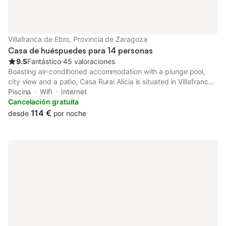
distancia.
Villafranca de Ebro, Provincia de Zaragoza
Casa de huéspuedes para 14 personas
9.5
Fantástico
⋅
45 valoraciones
Boasting air-conditioned accommodation with a plunge pool,
city view and a patio, Casa Rural Alicia is situated in Villafranca
de Ebro. This property offers access to a balcony, free private
Piscina
Wifi
Internet
parking and free WiFi.
Cancelación gratuita
114 €
desde
por noche