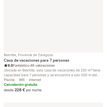
Belchite, Provincia de Zaragoza
Casa de vacaciones para 7 personas
9.0
Fantástico
⋅
48 valoraciones
Ubicada en Belchite, esta casa de vacaciones de 220 m² tiene
capacidad para 7 personas y se encuentra a solo 500 m del
centro del pueblo y del sitio histórico de Belchite. La propiedad
Piscina
Wifi
Internet
cuenta con 3 dormitorios, que incluyen una combinación de
Cancelación gratuita
camas dobles, king-size e individuales, además de 2 baños y
228 €
desde
por noche
una zona de estar, ofreciendo una distribución funcional para
familias o grupos. El interior incluye una cocina totalmente
equipada con horno, fogones y microondas, junto con un