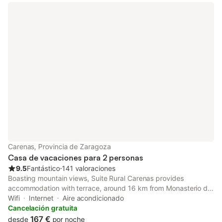
Carenas, Provincia de Zaragoza
Casa de vacaciones para 2 personas
9.5
Fantástico
⋅
141 valoraciones
Boasting mountain views, Suite Rural Carenas provides
accommodation with terrace, around 16 km from Monasterio de
Piedra. With garden views, this accommodation offers a
Wifi
Internet
Aire acondicionado
balcony.
Cancelación gratuita
167 €
desde
por noche