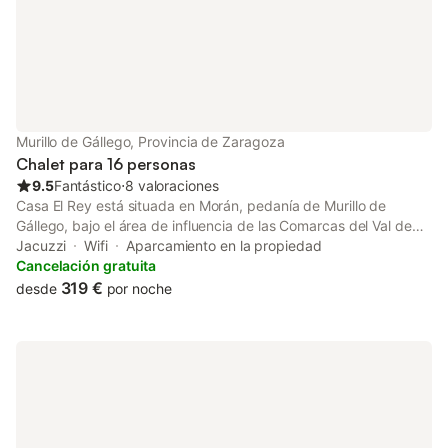
estació
Murillo de Gállego, Provincia de Zaragoza
Chalet para 16 personas
9.5
Fantástico
⋅
8 valoraciones
Casa El Rey está situada en Morán, pedanía de Murillo de
Gállego, bajo el área de influencia de las Comarcas del Val de
Ayerbe y la Galliguera, ambas pertenecientes a la Hoya de
Jacuzzi
Wifi
Aparcamiento en la propiedad
Huesca y que forman el Prepirineo Aragonés. Vivienda de
Cancelación gratuita
Turismo Rural reconocida por el Gobierno de Aragón con la
319 €
desde
por noche
Categoría Superior (Aldaba verde) en su restauración
predominan elementos tradicionales de construcción como la
piedra, forja y madera. La casa está equipada en su totalidad
con muebles restaurados, todo ello enmarcado en un ambiente
rural, proporcionando al visitante una estancia agradable y
acogedora.