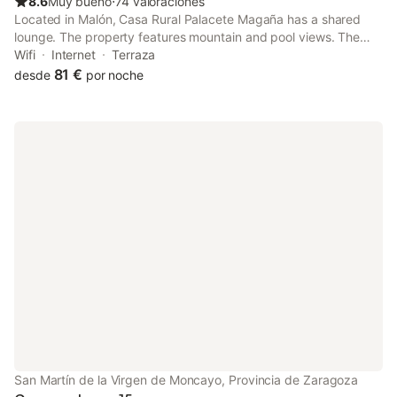
8.6
Muy bueno
⋅
74 valoraciones
Located in Malón, Casa Rural Palacete Magaña has a shared
lounge. The property features mountain and pool views. The
country house provides a sun terrace, a 24-hour front desk, and
Wifi
Internet
Terraza
free WiFi is available.
81 €
desde
por noche
San Martín de la Virgen de Moncayo, Provincia de Zaragoza