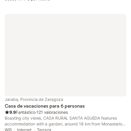
Jaraba, Provincia de Zaragoza
Casa de vacaciones para 6 personas
9.9
Fantástico
⋅
121 valoraciones
Boasting city views, CASA RURAL SANTA AGUEDA features
accommodation with a garden, around 18 km from Monasterio
de Piedra Natural Park.
Wifi
Internet
Terraza