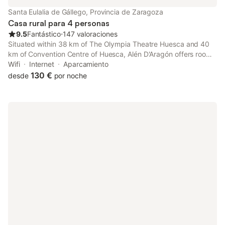
Santa Eulalia de Gállego, Provincia de Zaragoza
Casa rural para 4 personas
9.5
Fantástico
⋅
147 valoraciones
Situated within 38 km of The Olympia Theatre Huesca and 40
km of Convention Centre of Huesca, Alén D'Aragón offers rooms
with air conditioning and a private bathroom in Santa Eulalia de
Wifi
Internet
Aparcamiento
Gállego.
130 €
desde
por noche