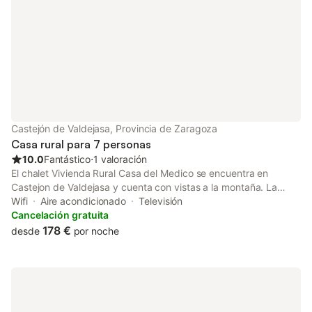
Castejón de Valdejasa, Provincia de Zaragoza
Casa rural para 7 personas
10.0
Fantástico
⋅
1 valoración
El chalet Vivienda Rural Casa del Medico se encuentra en
Castejon de Valdejasa y cuenta con vistas a la montaña. La
propiedad de 2 plantas consta de una sala de estar, una cocina
Wifi
Aire acondicionado
Televisión
bien equipada, 4 dormitorios y 1 baño, así como un aseo
Cancelación gratuita
adicional, por lo que puede alojar a 7 personas. Los servicios
178 €
desde
por noche
adicionales incluyen Wi-Fi, televisión, aire acondicionado,
lavadora, así como libros y juguetes para niños. También hay
una cuna y una trona disponibles. Este alojamiento no ofrece:
toallas. Este alojamiento dispone de una zona exterior privada
con jardín, dos terrazas descubiertas y dos balcones. Disfrute