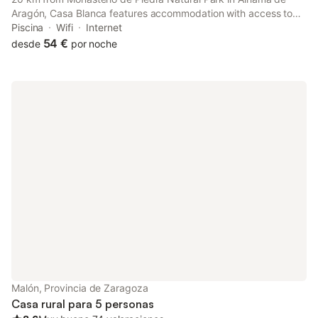
Aragón, Casa Blanca features accommodation with access to
spa facilities. The property has garden and quiet street views,
Piscina
Wifi
Internet
and is 20 km from Monasterio de Piedra.
54 €
desde
por noche
Malón, Provincia de Zaragoza
Casa rural para 5 personas