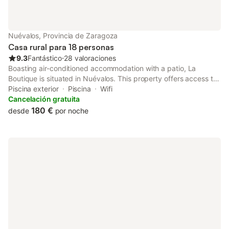
Nuévalos, Provincia de Zaragoza
Casa rural para 18 personas
9.3
Fantástico
⋅
28 valoraciones
Boasting air-conditioned accommodation with a patio, La
Boutique is situated in Nuévalos. This property offers access to
a balcony, free private parking and free WiFi. The property is
Piscina exterior
Piscina
Wifi
non-smoking and is set 2.9 km from Monasterio de Piedra.
Cancelación gratuita
180 €
desde
por noche