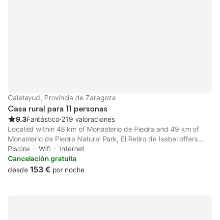
Calatayud, Provincia de Zaragoza
Casa rural para 11 personas
9.3
Fantástico
⋅
219 valoraciones
Located within 48 km of Monasterio de Piedra and 49 km of
Monasterio de Piedra Natural Park, El Retiro de Isabel offers
rooms with air conditioning and a private bathroom in Embid de
Piscina
Wifi
Internet
la Ribera.
Cancelación gratuita
153 €
desde
por noche