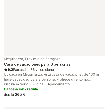
Mequinenza, Provincia de Zaragoza
Casa de vacaciones para 8 personas
9.2
Fantástico
⋅
36 valoraciones
Ubicada en Mequinenza, esta casa de vacaciones de 160 m²
tiene capacidad para 8 personas y ofrece un entorno
independiente con vistas al lago, a la montaña y al río. La
Piscina exterior
Piscina
Aparcamiento
propiedad cuenta con 3 dormitorios, equipados con camas
Cancelación gratuita
dobles e individuales además de un sofá cama, junto con 2
265 €
desde
por noche
baños y una zona de estar con chimenea. La cocina está
equipada con horno, microondas, lavavajillas y fogones,
mientras que la casa incluye lavadora, televisión de pantalla