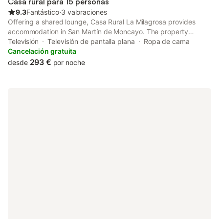
Casa rural para 15 personas
9.3
Fantástico
⋅
3 valoraciones
Offering a shared lounge, Casa Rural La Milagrosa provides
accommodation in San Martín de Moncayo. The property
features city and quiet street views.
Televisión
Televisión de pantalla plana
Ropa de cama
Cancelación gratuita
293 €
desde
por noche