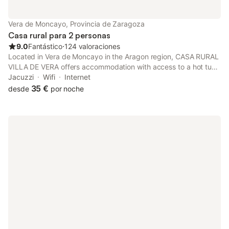
Vera de Moncayo, Provincia de Zaragoza
Casa rural para 2 personas
9.0
Fantástico
⋅
124 valoraciones
Located in Vera de Moncayo in the Aragon region, CASA RURAL
VILLA DE VERA offers accommodation with access to a hot tub.
With mountain views, this accommodation provides a balcony.
Jacuzzi
Wifi
Internet
The country house features family rooms.
35 €
desde
por noche