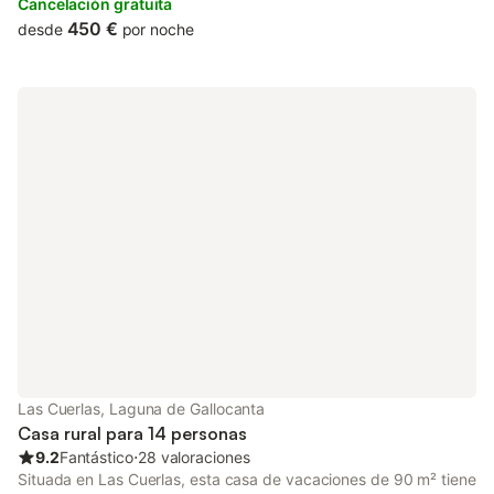
tennis, free private parking and free WiFi.
Cancelación gratuita
450 €
desde
por noche
Las Cuerlas, Laguna de Gallocanta
Casa rural para 14 personas
9.2
Fantástico
⋅
28 valoraciones
Situada en Las Cuerlas, esta casa de vacaciones de 90 m² tiene