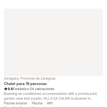
Zaragoza, Provincia de Zaragoza
Chalet para 18 personas
9.6
Fantástico
⋅
24 valoraciones
Boasting air-conditioned accommodation with a private pool,
garden view and a patio, VILLA SA CALMA is situated in
Zaragoza. This property offers access to a balcony, table
Piscina exterior
Piscina
Wifi