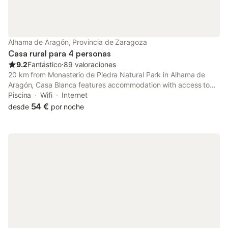
Alhama de Aragón, Provincia de Zaragoza
Casa rural para 4 personas
9.2
Fantástico
⋅
89 valoraciones
20 km from Monasterio de Piedra Natural Park in Alhama de
Aragón, Casa Blanca features accommodation with access to
spa facilities. The property has garden and quiet street views,
Piscina
Wifi
Internet
and is 20 km from Monasterio de Piedra.
54 €
desde
por noche