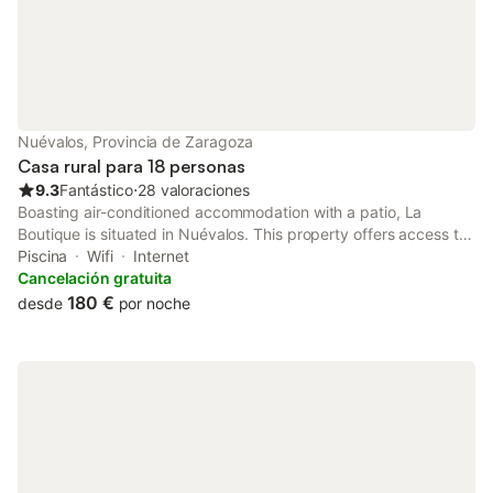
Nuévalos, Provincia de Zaragoza
Casa rural para 18 personas
9.3
Fantástico
⋅
28 valoraciones
Boasting air-conditioned accommodation with a patio, La
Boutique is situated in Nuévalos. This property offers access to
a balcony, free private parking and free WiFi. The property is
Piscina
Wifi
Internet
non-smoking and is set 2.9 km from Monasterio de Piedra.
Cancelación gratuita
180 €
desde
por noche