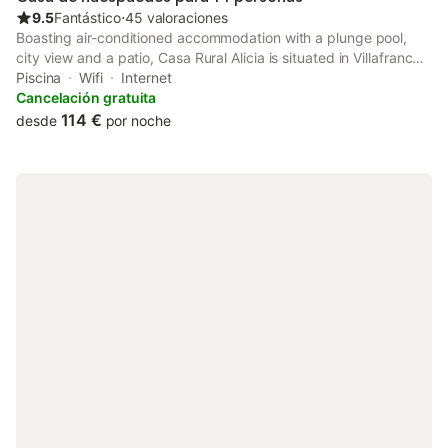
9.5
Fantástico
⋅
45 valoraciones
Boasting air-conditioned accommodation with a plunge pool,
city view and a patio, Casa Rural Alicia is situated in Villafranca
de Ebro. This property offers access to a balcony, free private
Piscina
Wifi
Internet
parking and free WiFi.
Cancelación gratuita
114 €
desde
por noche