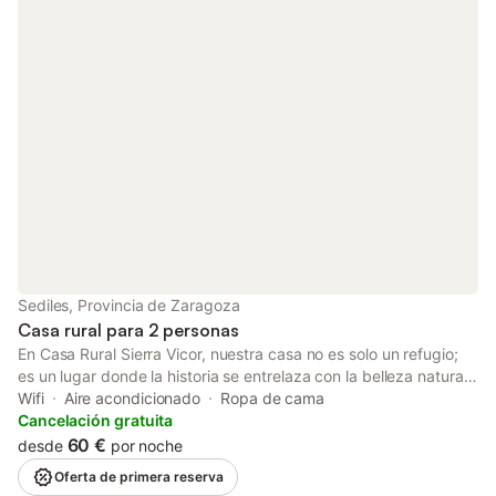
con muebles restaurados, todo ello enmarcado en un ambiente
rural, proporcionando al visitante una estancia agradable y
acogedora.
Sediles, Provincia de Zaragoza
Casa rural para 2 personas
En Casa Rural Sierra Vicor, nuestra casa no es solo un refugio;
es un lugar donde la historia se entrelaza con la belleza natural.
Queremos compartir contigo la esencia de lo que somos y lo
Wifi
Aire acondicionado
Ropa de cama
que ofrecemos. Construida con amor y cuidado, nuestra casa
Cancelación gratuita
rural es más que un simple alojamiento; es un testigo silencioso
60 €
desde
por noche
de los años pasados. Cada piedra cuenta una historia, y cada
Oferta de primera reserva
rincón respira el encanto de Sediles, el pequeño pueblo