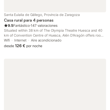
Santa Eulalia de Gállego, Provincia de Zaragoza
Casa rural para 4 personas
9.5
Fantástico
⋅
147 valoraciones
Situated within 38 km of The Olympia Theatre Huesca and 40
km of Convention Centre of Huesca, Alén D'Aragón offers rooms
with air conditioning and a private bathroom in Santa Eulalia de
Wifi
Internet
Aire acondicionado
Gállego.
126 €
desde
por noche