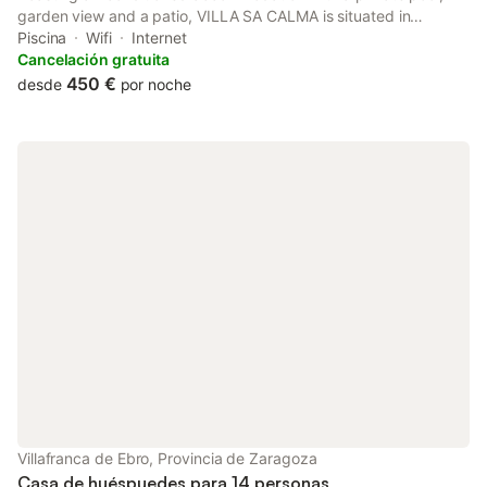
garden view and a patio, VILLA SA CALMA is situated in
Zaragoza. This property offers access to a balcony, table
Piscina
Wifi
Internet
tennis, free private parking and free WiFi.
Cancelación gratuita
450 €
desde
por noche
Villafranca de Ebro, Provincia de Zaragoza
Casa de huéspuedes para 14 personas