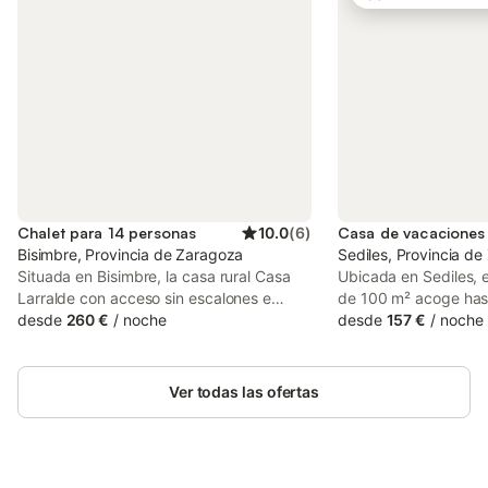
Chalet para 14 personas
10.0
(
6
)
Bisimbre, Provincia de Zaragoza
Sediles, Provincia d
Situada en Bisimbre, la casa rural Casa
Ubicada en Sediles, 
Larralde con acceso sin escalones e
de 100 m² acoge has
interior tiene todo lo que necesitas para
desde
260 €
/
noche
4 dormitorios, uno de
desde
157 €
/
noche
unas vacaciones relajantes. La propiedad
incluido. Disfrutad d
de 2 plantas consta de una sala de estar
totalmente equipada 
con 2 sofás cama para 2 personas cada
de alta velocidad ide
Ver todas las ofertas
uno, una cocina, 5 dormitorios y 3 baños,
videollamadas, aire 
por lo que puede alojar a 14 personas.
calefacción en toda la
Los servicios adicionales incluyen Wi-Fi
lavadora, ventilador 
de alta velocidad (apto para
trabajo dedicado. Ta