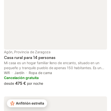
propiedad. Hay cámaras de seguridad
y/o dispositivos de grabación de audio en
las instalaciones. Hay disponible una
estació
Agón, Provincia de Zaragoza
Casa rural para 14 personas
Mi casa es un hogar familiar lleno de encanto, situado en un
pequeño y tranquilo pueblo de apenas 150 habitantes. Es un
lugar especial, construido con esmero, que combina el alma
Wifi
Jardín
Ropa de cama
rústica de antaño con todas las comodidades modernas. La
Cancelación gratuita
vivienda cuenta con tres plantas que conservan los muros
475 €
desde
por noche
originales, vigas de madera, maderos expuestos y una sólida
estructura de piedra, lo que le confiere un carácter auténtico y
acogedor. El entorno está rodeado de un precioso jardín que
invita a la calma, acompañado de una refrescante piscina ideal
Anfitrión estrella
para los días de verano. Además, dispone de una sala de billar