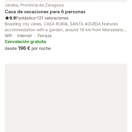
Jaraba, Provincia de Zaragoza
Casa de vacaciones para 6 personas
9.9
Fantástico
⋅
121 valoraciones
Boasting city views, CASA RURAL SANTA AGUEDA features
accommodation with a garden, around 18 km from Monasterio
de Piedra Natural Park.
Wifi
Internet
Terraza
Cancelación gratuita
196 €
desde
por noche