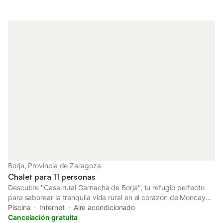
enclavado en la falda de la Sierra Vicor. La arquitectura de
nuestra casa refleja la tradición local. Los detalles
cuidadosamente conservados dan vida a un ambiente
acogedor y auténtico. En cada habitación, sentirás la conexión
con el pasado y la comodidad del presente.
Borja, Provincia de Zaragoza
Chalet para 11 personas
Descubre "Casa rural Garnacha de Borja", tu refugio perfecto
para saborear la tranquila vida rural en el corazón de Moncayo
y el Campo de Borja. Imagínate desconectando del mundo,
Piscina
Internet
Aire acondicionado
relajándote y tumbándote sobre el suave césped, mientras
Cancelación gratuita