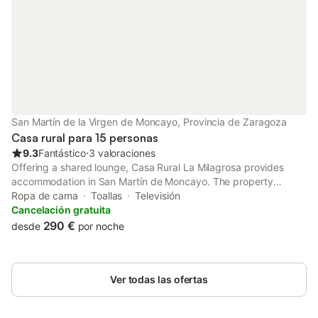
San Martín de la Virgen de Moncayo, Provincia de Zaragoza
Casa rural para 15 personas
9.3
Fantástico
⋅
3 valoraciones
Offering a shared lounge, Casa Rural La Milagrosa provides
accommodation in San Martín de Moncayo. The property
features city and quiet street views.
Ropa de cama
Toallas
Televisión
Cancelación gratuita
290 €
desde
por noche
Ver todas las ofertas