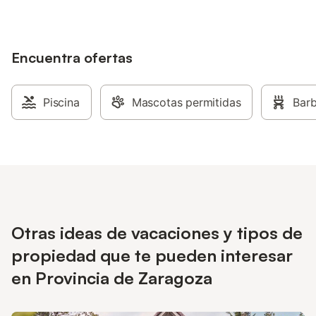
ambiente rural, proporcionando al
visitante una estancia agradable y
acogedora.
Encuentra ofertas
Piscina
Mascotas permitidas
Bar
Otras ideas de vacaciones y tipos de
propiedad que te pueden interesar
en Provincia de Zaragoza