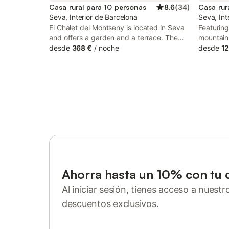
Casa rural para 10 personas
8.6
(
34
)
Casa rur
Seva, Interior de Barcelona
Seva, Int
El Chalet del Montseny is located in Seva
Featurin
and offers a garden and a terrace. The
mountain
property has garden and quiet street
desde
368 €
/
noche
Montseny 
desde
12
views. The chalet also provides free WiFi,
Seva. Thi
free private parking and facilities for
terrace, 
disabled guests.
Ahorra hasta un 10% con tu 
Al iniciar sesión, tienes acceso a nuest
descuentos exclusivos.
Inicia sesión o regístrate