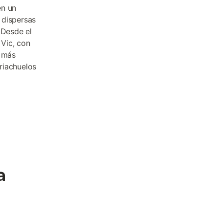
en un
 dispersas
 Desde el
 Vic, con
r más
riachuelos
a