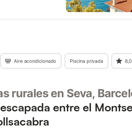
Aire acondicionado
Piscina privada
8,0
s rurales en Seva, Barce
escapada entre el Montse
ollsacabra