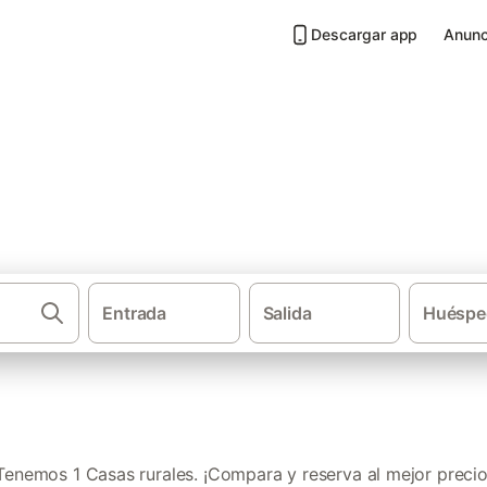
Descargar app
Anunc
Seva
Entrada
Salida
Huéspe
·
·
Casas rurales
Cataluña
Provincia 
Tenemos 1 Casas rurales. ¡Compara y reserva al mejor precio