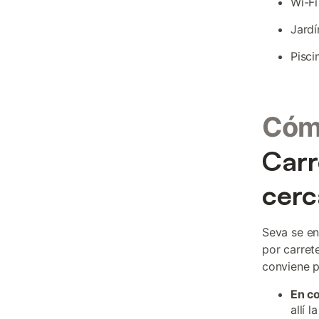
Wi-Fi
Jardí
Pisci
Cómo
Carr
cer
Seva se en
por carret
conviene pl
En c
allí 