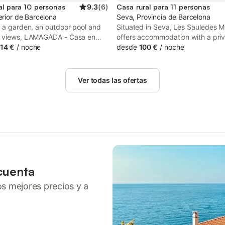
al para 10 personas
9.3
(
6
)
Casa rural para 11 personas
erior de Barcelona
Seva, Provincia de Barcelona
g a garden, an outdoor pool and
Situated in Seva, Les Sauledes 
 views, LAMAGADA - Casa en
offers accommodation with a priv
con Piscina Salada is located in
14 €
/
noche
a terrace and mountain views. Wi
desde
100 €
/
noche
s property offers access to a
views, this accommodation provi
free private parking and free WiFi.
balcony.
Ver todas las ofertas
cuenta
ros mejores precios y a