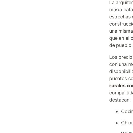
La arquite
masía cata
estrechas 
construcc
una misma 
que en el 
de pueblo 
Los precio
con una m
disponibil
puentes co
rurales co
compartida
destacan:
Cocin
Chime