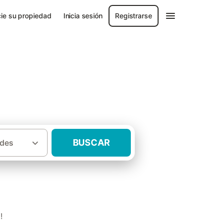
ie su propiedad
Inicia sesión
Registrarse
BUSCAR
des
·
·
de Barcelona
Osona
Casas rurales Seva
!