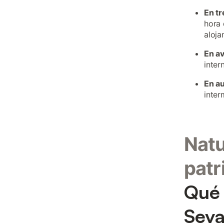
En tr
hora 
aloja
En a
inter
En a
inter
Natu
patr
Qué 
Sev