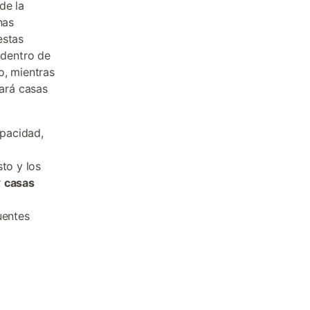
de la
nas
estas
 dentro de
o, mientras
ará casas
pacidad,
to y los
r
casas
uentes