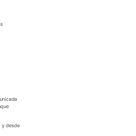
es
municada
nque
, y desde