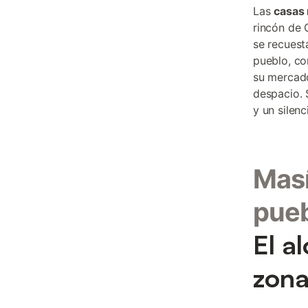
Las
casas 
rincón de 
se recuest
pueblo, co
su mercado
despacio. 
y un silen
Masí
pueb
El a
zon