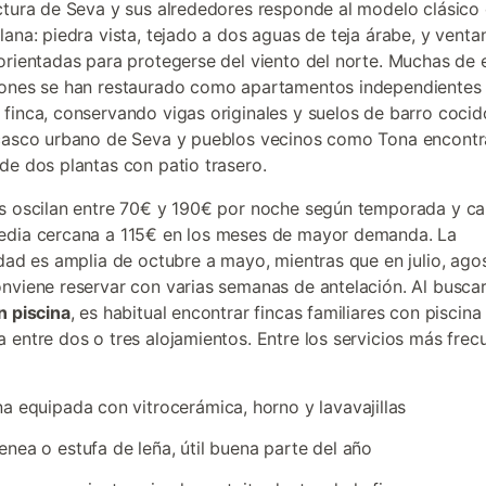
ctura de Seva y sus alrededores responde al modelo clásico 
lana: piedra vista, tejado a dos aguas de teja árabe, y venta
orientadas para protegerse del viento del norte. Muchas de 
iones se han restaurado como apartamentos independientes
finca, conservando vigas originales y suelos de barro cocid
casco urbano de Seva y pueblos vecinos como Tona encontr
de dos plantas con patio trasero.
s oscilan entre 70€ y 190€ por noche según temporada y ca
edia cercana a 115€ en los meses de mayor demanda. La
idad es amplia de octubre a mayo, mientras que en julio, agos
nviene reservar con varias semanas de antelación. Al busca
n piscina
, es habitual encontrar fincas familiares con piscina
 entre dos o tres alojamientos. Entre los servicios más frec
a equipada con vitrocerámica, horno y lavavajillas
nea o estufa de leña, útil buena parte del año