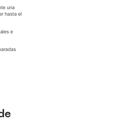
nte una
r hasta el
ales e
 paradas
 de