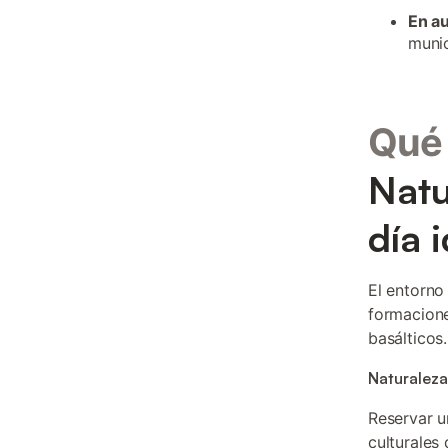
En a
munic
Qué 
Natu
día 
El entorno
formacione
basálticos.
Naturaleza
Reservar 
culturales