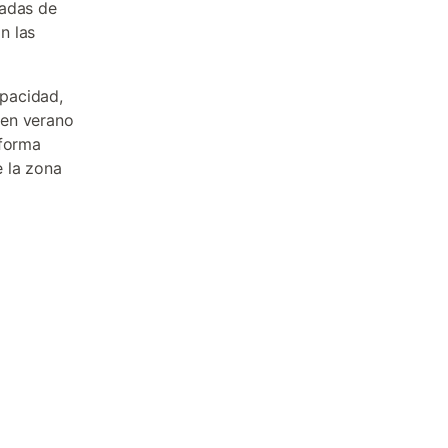
eadas de
n las
pacidad,
 en verano
 forma
e la zona