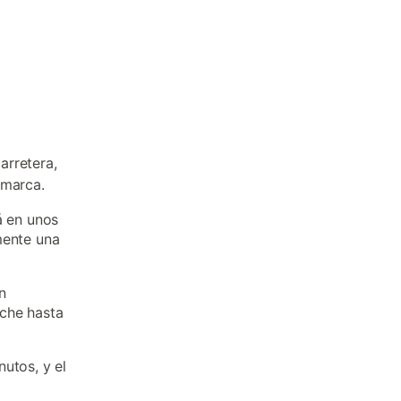
arretera,
omarca.
á en unos
mente una
n
oche hasta
utos, y el