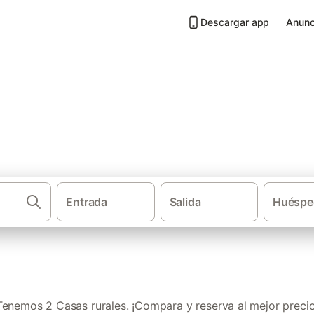
Descargar app
Anunc
Vidrá
Entrada
Salida
Huéspe
·
·
Casas rurales
Cataluña
Provincia de Ger
Tenemos 2 Casas rurales. ¡Compara y reserva al mejor precio