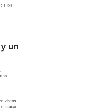
cia los
 y un
,
ados
on visitas
s destacan: