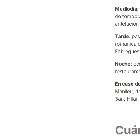
Mediodía
:
de tempora
antelación
Tarde
: pa
románica d
Fàbregues
Noche
: ce
restaurant
En caso de
Manlleu, de
Sant Hilar
Cuán