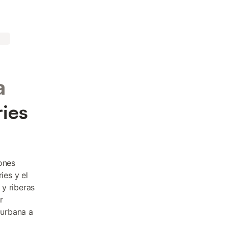
a
ries
ones
ies y el
y riberas
r
 urbana a