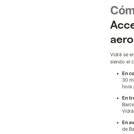
Cómo
Acce
aero
Vidrá se e
siendo el 
En c
30 mi
hora 
En tr
Barce
Vidrá
En a
de Ba