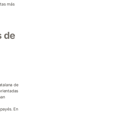
utas más
s de
atalana de
orientadas
han
 payés. En