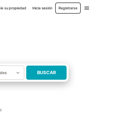
ie su propiedad
Inicia sesión
Registrarse
BUSCAR
des
·
·
ona
Pirineo Catalan
Casas rurales Vidrá
!