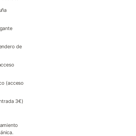
uña
lgante
sendero de
(acceso
ico (acceso
entrada 3€)
rcamiento
ánica.