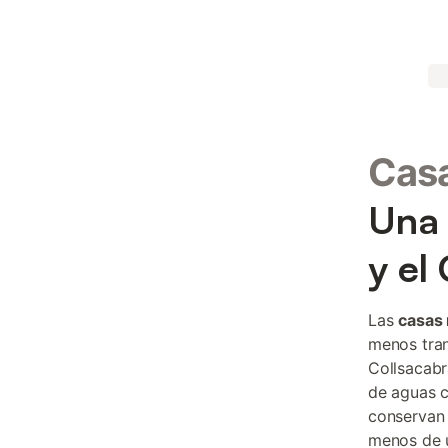
Casa
Una 
y el
Las
casas 
menos tran
Collsacabr
de aguas c
conservan 
menos de u