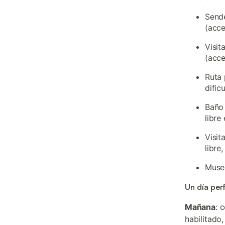
Sende
(acce
Visit
(acce
Ruta 
dific
Baño 
libre
Visit
libre,
Museo
Un día per
Mañana
: 
habilitado