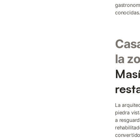
gastronomí
conocidas
Casa
la z
Masí
rest
La arquite
piedra vis
a resguard
rehabilita
convertido