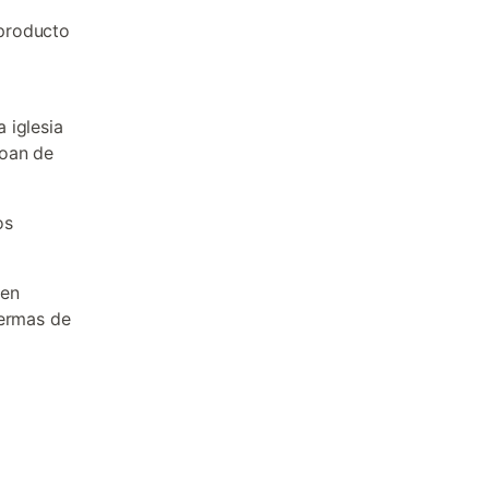
 producto
n
a iglesia
Joan de
os
 en
 termas de