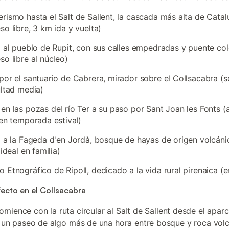
rismo hasta el Salt de Sallent, la cascada más alta de Catal
so libre, 3 km ida y vuelta)
a al pueblo de Rupit, con sus calles empedradas y puente co
so libre al núcleo)
por el santuario de Cabrera, mirador sobre el Collsacabra (
ultad media)
en las pozas del río Ter a su paso por Sant Joan les Fonts 
 en temporada estival)
a a la Fageda d'en Jordà, bosque de hayas de origen volcán
 ideal en familia)
 Etnográfico de Ripoll, dedicado a la vida rural pirenaica (
fecto en el Collsacabra
comience con la ruta circular al Salt de Sallent desde el apa
, un paseo de algo más de una hora entre bosque y roca volc