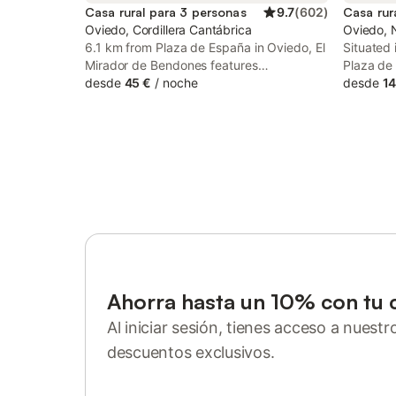
Casa rural para 3 personas
9.7
(
602
)
Casa rur
Oviedo, Cordillera Cantábrica
Oviedo, 
6.1 km from Plaza de España in Oviedo, El
Situated 
Mirador de Bendones features
Plaza de
accommodation with access to a hot tub.
desde
45 €
/
noche
features
desde
14
The property features mountain and
views, fr
garden views, and is 6 km from Plaza de
With gar
la Constitución Oviedo.
provides 
Ahorra hasta un 10% con tu 
Al iniciar sesión, tienes acceso a nuest
descuentos exclusivos.
Inicia sesión o regístrate