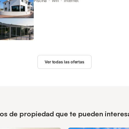
balcony and free private parking. Plaza de la Const
Piscina
Wifi
Internet
Ver todas las ofertas
ipos de propiedad que te pueden interes