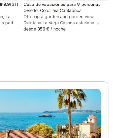
9.9
(
31
)
Casa de vacaciones para 9 personas
Oviedo, Cordillera Cantábrica
on, La
Offering a garden and garden view,
a patio.
Quintana La Vega Casona asturiana is
balcony
situated in Oviedo, 11 km from Plaza de la
desde
350 €
/
noche
perty is
Constitución Oviedo and 8.5 km from
km from
Carlos Tartiere Stadium.