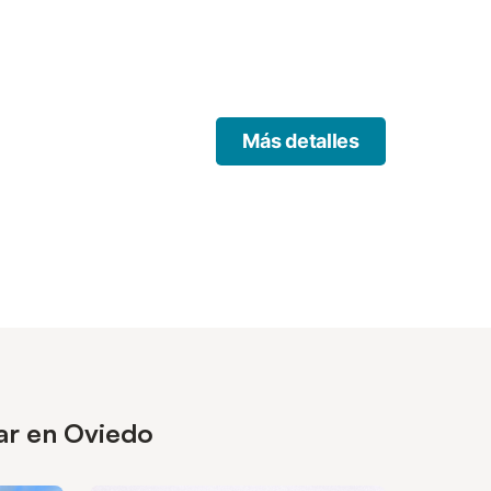
itución Oviedo is 4.
Más detalles
ar en Oviedo