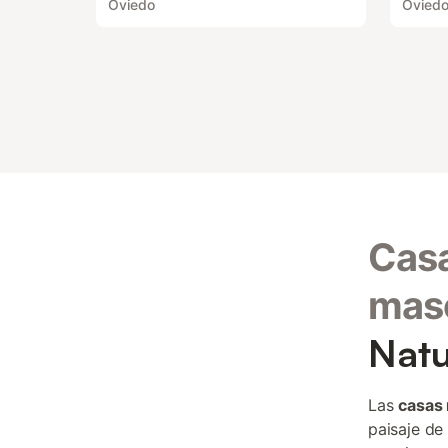
Oviedo
Ovied
Casa
mas
Natu
Las
casas 
paisaje de