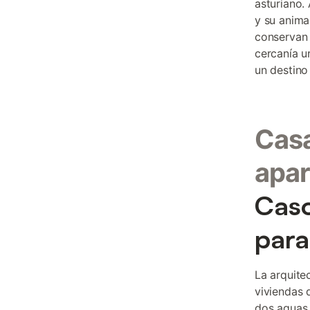
asturiano.
y su anima
conservan u
cercanía u
un destino
Casa
apar
Caso
para
La arquite
viviendas 
dos aguas 