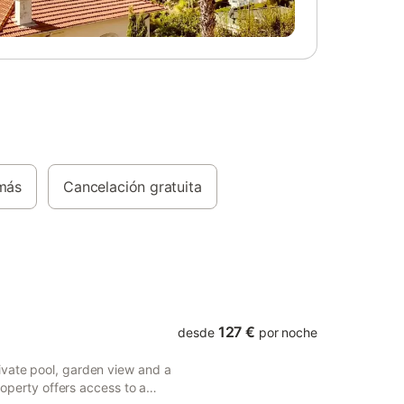
más
Cancelación gratuita
127 €
desde
por noche
ivate pool, garden view and a
property offers access to a