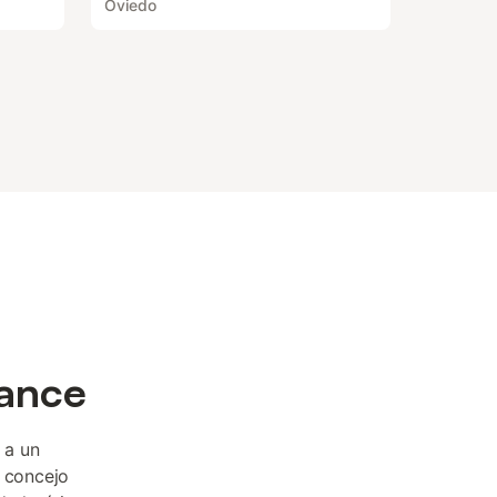
Oviedo
cance
 a un
l concejo