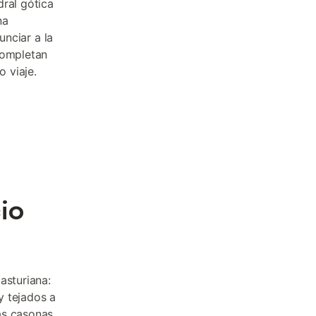
dral gótica
na
unciar a la
completan
 viaje.
io
asturiana:
y tejados a
as casonas