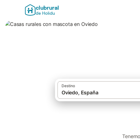
clubrural
de Holidu
Casas rurales co
Destino
Tenemos