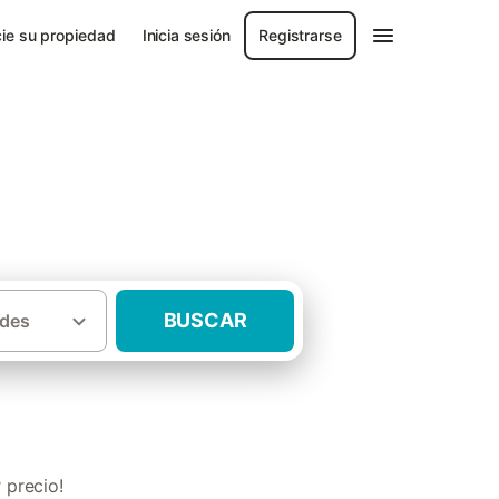
ie su propiedad
Inicia sesión
Registrarse
BUSCAR
des
·
rias
Casas rurales con mascota Oviedo
 precio!