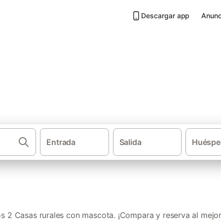
Descargar app
Anunc
n mascota en Oviedo
Entrada
Salida
Huéspe
·
Casas rurales
Astu
 2 Casas rurales con mascota. ¡Compara y reserva al mejor