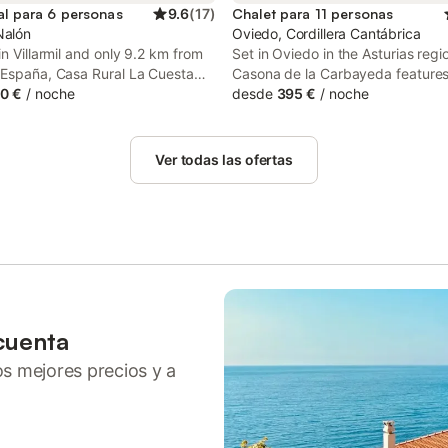
al para 6 personas
9.6
(
17
)
Chalet para 11 personas
Nalón
Oviedo, Cordillera Cantábrica
in Villarmil and only 9.2 km from
Set in Oviedo in the Asturias regi
 España, Casa Rural La Cuesta
Casona de la Carbayeda features 
 accommodation with mountain
0 €
/
noche
This property offers access to a 
desde
395 €
/
noche
ee WiFi and free private parking.
and free private parking. The pro
den views, this accommodation
non-smoking and is situated 7.2 
a patio.
Plaza de España.
Ver todas las ofertas
cuenta
ros mejores precios y a