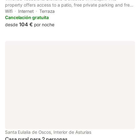
property offers access to a patio, free private parking and free
WiFi. Boasting family rooms, this property also provides guests
Wifi
Internet
Terraza
with a children's playground.
Cancelación gratuita
104 €
desde
por noche
Santa Eulalia de Oscos, Interior de Asturias
Casa rural para 2 personas