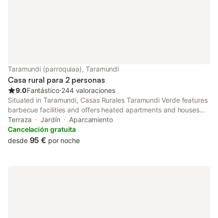
entorno, utilizando materiales de
construcción ecológico
Taramundi (parroquiaa), Taramundi
Casa rural para 2 personas
9.0
Fantástico
⋅
244 valoraciones
Situated in Taramundi, Casas Rurales Taramundi Verde features
barbecue facilities and offers heated apartments and houses
with rustic décor. Taramundi Train Station is only 150 metres
Terraza
Jardín
Aparcamiento
away.
Cancelación gratuita
95 €
desde
por noche