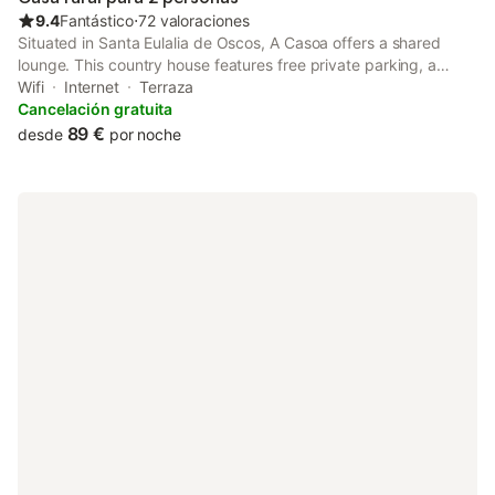
9.4
Fantástico
⋅
72 valoraciones
Situated in Santa Eulalia de Oscos, A Casoa offers a shared
lounge. This country house features free private parking, a
housekeeping service and free WiFi. Boasting family rooms, this
Wifi
Internet
Terraza
property also provides guests with a terrace.
Cancelación gratuita
89 €
desde
por noche