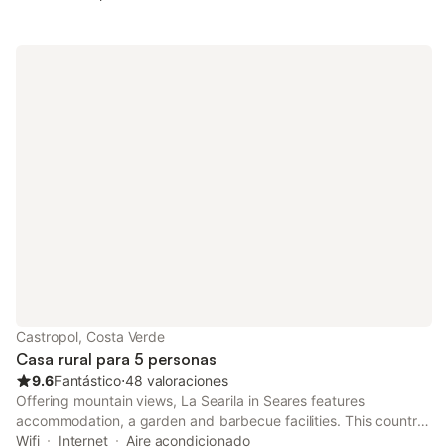
Castropol, Costa Verde
Casa rural para 5 personas
9.6
Fantástico
⋅
48 valoraciones
Offering mountain views, La Searila in Seares features
accommodation, a garden and barbecue facilities. This country
house provides air-conditioned accommodation with a balcony.
Wifi
Internet
Aire acondicionado