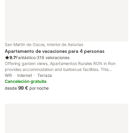
San Martín de Oscos, Interior de Asturias
Apartamento de vacaciones para 4 personas
9.7
Fantástico
⋅
319 valoraciones
Offering garden views, Apartamentos Rurales RON in Ron
provides accommodation and barbecue facilities. This
apartment offers free private parking, a 24-hour front desk and
Wifi
Internet
Terraza
free WiFi.
Cancelación gratuita
99 €
desde
por noche