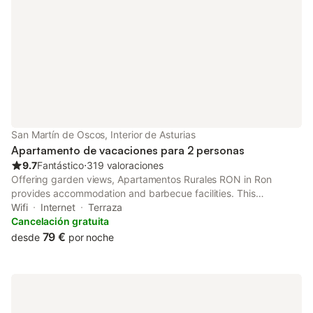
San Martín de Oscos, Interior de Asturias
Apartamento de vacaciones para 2 personas
9.7
Fantástico
⋅
319 valoraciones
Offering garden views, Apartamentos Rurales RON in Ron
provides accommodation and barbecue facilities. This
apartment offers free private parking, a 24-hour front desk and
Wifi
Internet
Terraza
free WiFi.
Cancelación gratuita
79 €
desde
por noche