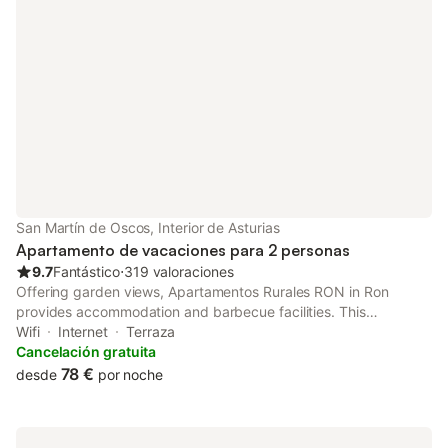
San Martín de Oscos, Interior de Asturias
Apartamento de vacaciones para 2 personas
9.7
Fantástico
⋅
319 valoraciones
Offering garden views, Apartamentos Rurales RON in Ron
provides accommodation and barbecue facilities. This
apartment offers free private parking, a 24-hour front desk and
Wifi
Internet
Terraza
free WiFi.
Cancelación gratuita
78 €
desde
por noche