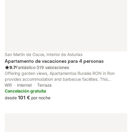
San Martín de Oscos, Interior de Asturias
Apartamento de vacaciones para 4 personas
9.7
Fantástico
⋅
319 valoraciones
Offering garden views, Apartamentos Rurales RON in Ron
provides accommodation and barbecue facilities. This
apartment offers free private parking, a 24-hour front desk and
Wifi
Internet
Terraza
free WiFi.
Cancelación gratuita
101 €
desde
por noche