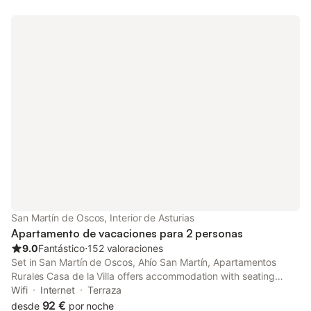
San Martín de Oscos, Interior de Asturias
Apartamento de vacaciones para 2 personas
9.0
Fantástico
⋅
152 valoraciones
Set in San Martín de Oscos, Ahío San Martín, Apartamentos
Rurales Casa de la Villa offers accommodation with seating
area. Both free WiFi and parking on-site are accessible at the
Wifi
Internet
Terraza
apartment free of charge.
92 €
desde
por noche