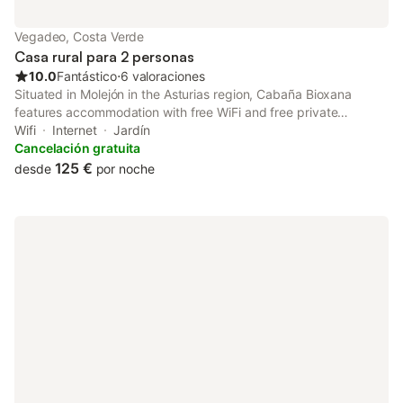
Vegadeo, Costa Verde
Casa rural para 2 personas
10.0
Fantástico
⋅
6 valoraciones
Situated in Molejón in the Asturias region, Cabaña Bioxana
features accommodation with free WiFi and free private
parking. The property has mountain and garden views.
Wifi
Internet
Jardín
Cancelación gratuita
125 €
desde
por noche