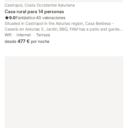
Castropol, Costa Occidental Asturiana
Casa rural para 14 personas
9.0
Fantástico
⋅
40 valoraciones
Situated in Castropol in the Asturias region, Casa Berbesa -
Caserío en Asturias 3, Jardín, BBQ, FAM has a patio and garden
views. This property offers access to a terrace, free private
Wifi
Internet
Terraza
parking and free WiFi.
477 €
desde
por noche