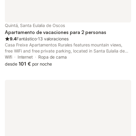
Quintá, Santa Eulalia de Oscos
Apartamento de vacaciones para 2 personas
9.4
Fantástico
⋅
13 valoraciones
Casa Freixe Apartamentos Rurales features mountain views,
free WiFi and free private parking, located in Santa Eulalia de
Oscos. The apartment has family rooms.
Wifi
Internet
Ropa de cama
101 €
desde
por noche