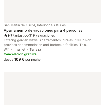
San Martín de Oscos, Interior de Asturias
Apartamento de vacaciones para 4 personas
9.7
Fantástico
⋅
319 valoraciones
Offering garden views, Apartamentos Rurales RON in Ron
provides accommodation and barbecue facilities. This
apartment offers free private parking, a 24-hour front desk and
Wifi
Internet
Terraza
free WiFi.
Cancelación gratuita
109 €
desde
por noche