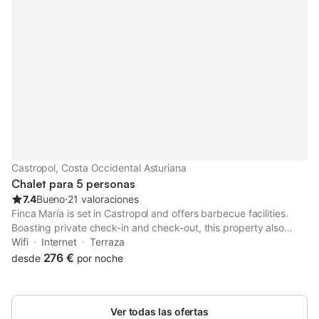
Castropol, Costa Occidental Asturiana
Chalet para 5 personas
7.4
Bueno
⋅
21 valoraciones
Finca María is set in Castropol and offers barbecue facilities.
Boasting private check-in and check-out, this property also
provides guests with a picnic area. There is a sun terrace and
Wifi
Internet
Terraza
guests can make use of free WiFi and free private parking.
276 €
desde
por noche
Ver todas las ofertas