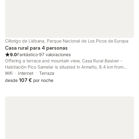
Cillorigo de Liébana, Parque Nacional de Los Picos de Europa
Casa rural para 4 personas
9.0
Fantástico
⋅
97 valoraciones
Offering a terrace and mountain view, Casa Rural Basiver -
Habitación Pico Samelar is situated in Armaño, 8.4 km from
Santo Toribio de Liebana Monastery and 13 km from Desfiladero
Wifi
Internet
Terraza
de la Hermida.
107 €
desde
por noche