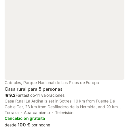
Cabrales, Parque Nacional de Los Picos de Europa
Casa rural para 5 personas
9.2
Fantástico
⋅
11 valoraciones
Casa Rural La Ardina is set in Sotres, 19 km from Fuente Dé
Cable Car, 23 km from Desfiladero de la Hermida, and 29 km
from Santa Maria de Lebeña Church. The property is non-
Terraza
Aparcamiento
Televisión
smoking and is located 12 km from Cares Trail.
Cancelación gratuita
100 €
desde
por noche