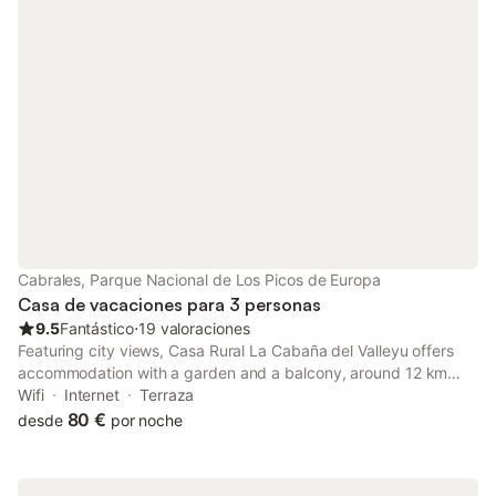
Cabrales, Parque Nacional de Los Picos de Europa
Casa de vacaciones para 3 personas
9.5
Fantástico
⋅
19 valoraciones
Featuring city views, Casa Rural La Cabaña del Valleyu offers
accommodation with a garden and a balcony, around 12 km
from Cares Trail. Featuring river and garden views, this holiday
Wifi
Internet
Terraza
home also has free WiFi.
80 €
desde
por noche