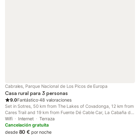
Cabrales, Parque Nacional de Los Picos de Europa
Casa rural para 3 personas
9.0
Fantástico
⋅
48 valoraciones
Set in Sotres, 50 km from The Lakes of Covadonga, 12 km from
Cares Trail and 19 km from Fuente Dé Cable Car, La Cabaña de
Catalina offers accommodation with a patio and free WiFi.
Wifi
Internet
Terraza
Cancelación gratuita
80 €
desde
por noche