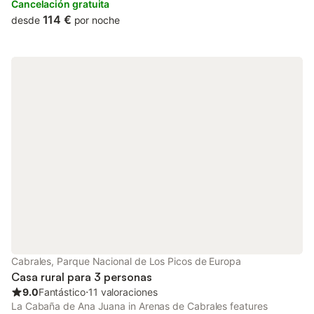
de la Hermida.
Cancelación gratuita
114 €
desde
por noche
Cabrales, Parque Nacional de Los Picos de Europa
Casa rural para 3 personas
9.0
Fantástico
⋅
11 valoraciones
La Cabaña de Ana Juana in Arenas de Cabrales features