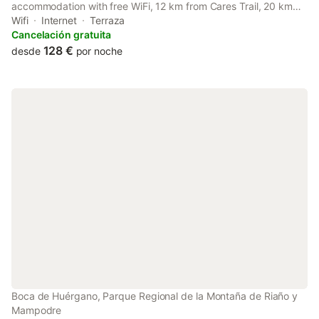
accommodation with free WiFi, 12 km from Cares Trail, 20 km
from Fuente Dé Cable Car and 23 km from Desfiladero de la
Wifi
Internet
Terraza
Hermida.
Cancelación gratuita
128 €
desde
por noche
Boca de Huérgano, Parque Regional de la Montaña de Riaño y
Mampodre