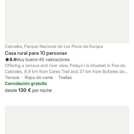
Cabrales, Parque Nacional de Los Picos de Europa
Casa rural para 10 personas
8.9
Muy bueno
⋅
45 valoraciones
Offering a terrace and river view, Pelayo I is situated in Poo de
Cabrales, 8.9 km from Cares Trail and 37 km from Bufones de
Pria.
Terraza
Ropa de cama
Toallas
Cancelación gratuita
130 €
desde
por noche