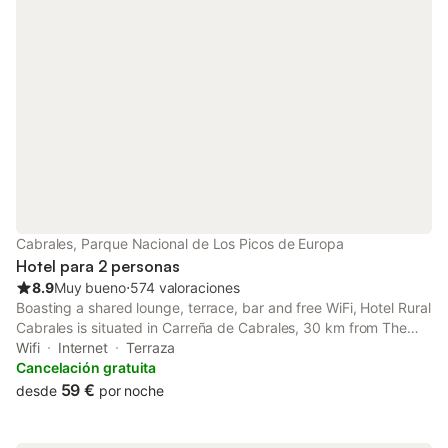
Cabrales, Parque Nacional de Los Picos de Europa
Hotel para 2 personas
8.9
Muy bueno
⋅
574 valoraciones
Boasting a shared lounge, terrace, bar and free WiFi, Hotel Rural
Cabrales is situated in Carreña de Cabrales, 30 km from The
Lakes of Covadonga and 10 km from Cares Trail.
Wifi
Internet
Terraza
Cancelación gratuita
59 €
desde
por noche