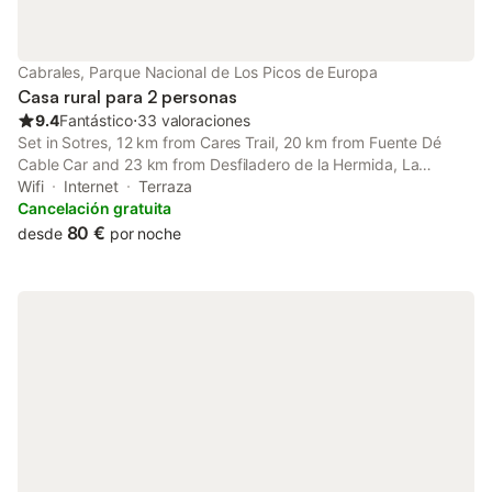
Cabrales, Parque Nacional de Los Picos de Europa
Casa rural para 2 personas
9.4
Fantástico
⋅
33 valoraciones
Set in Sotres, 12 km from Cares Trail, 20 km from Fuente Dé
Cable Car and 23 km from Desfiladero de la Hermida, La
Cabaña de Severina offers accommodation with a terrace and
Wifi
Internet
Terraza
free WiFi. Guests staying at this country house have access to a
Cancelación gratuita
balcony.
80 €
desde
por noche