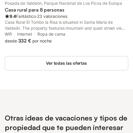
Posada de Valdeón, Parque Nacional de Los Picos de Europa
Casa rural para 8 personas
9.4
Fantástico
⋅
23 valoraciones
Casa Rural El Tombo la Risa is situated in Santa Maria de
Valdeón. The property features mountain and quiet street views.
Free WiFi is at guests' disposal throughout the property.
Wifi
Internet
Ropa de cama
332 €
desde
por noche
Ver todas las ofertas
Otras ideas de vacaciones y tipos de
propiedad que te pueden interesar