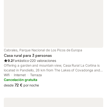
con mosca. El embalse
de Valdeón y el mític
están muy cerca. Ya 
tranquilidad en la m
Águila es una
Cabrales, Parque Nacional de Los Picos de Europa
Casa rural para 3 personas
9.2
Fantástico
⋅
220 valoraciones
Offering a garden and mountain view, Casa Rural La Cortina is
located in Pandiello, 26 km from The Lakes of Covadonga and
16 km from Cares Trail. Featuring luggage storage space, this
Wifi
Internet
Terraza
property also provides guests with a picnic area.
Cancelación gratuita
72 €
desde
por noche