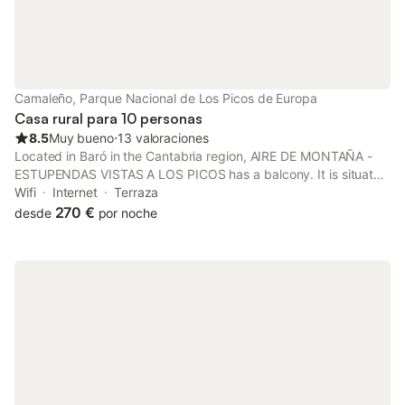
Camaleño, Parque Nacional de Los Picos de Europa
Casa rural para 10 personas
8.5
Muy bueno
⋅
13 valoraciones
Located in Baró in the Cantabria region, AIRE DE MONTAÑA -
ESTUPENDAS VISTAS A LOS PICOS has a balcony. It is situated
15 km from Santa Maria de Lebeña Church and provides private
Wifi
Internet
Terraza
check-in and check-out.
270 €
desde
por noche