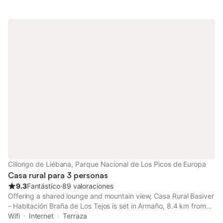
Cillorigo de Liébana, Parque Nacional de Los Picos de Europa
Casa rural para 3 personas
9.3
Fantástico
⋅
89 valoraciones
Offering a shared lounge and mountain view, Casa Rural Basiver
- Habitación Braña de Los Tejos is set in Armaño, 8.4 km from
Santo Toribio de Liebana Monastery and 13 km from Desfiladero
Wifi
Internet
Terraza