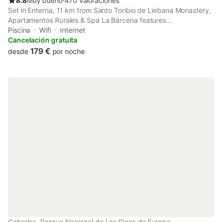
8.8
Muy bueno
⋅
470 valoraciones
Set in Enterria, 11 km from Santo Toribio de Liebana Monastery,
Apartamentos Rurales & Spa La Bárcena features
accommodation with a hot tub, spa facilities and a solarium.
Piscina
Wifi
Internet
This country house features a heated pool, a garden and free
Cancelación gratuita
private parking.
179 €
desde
por noche
Cabrales, Parque Nacional de Los Picos de Europa