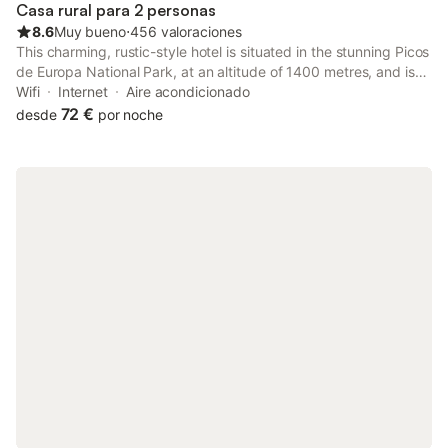
Casa rural para 2 personas
8.6
Muy bueno
⋅
456 valoraciones
This charming, rustic-style hotel is situated in the stunning Picos
de Europa National Park, at an altitude of 1400 metres, and is
the ideal base for exploring the mountains.
Wifi
Internet
Aire acondicionado
72 €
desde
por noche