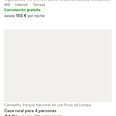
and 13 km from Santa Maria de Lebeña Church.
Wifi
Internet
Terraza
Cancelación gratuita
155 €
desde
por noche
Camaleño, Parque Nacional de Los Picos de Europa
Casa rural para 4 personas