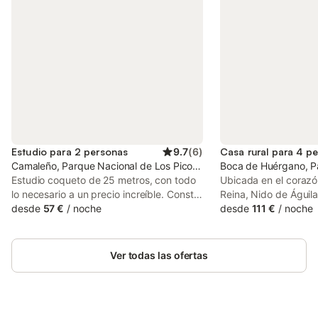
Estudio para 2 personas
9.7
(
6
)
Casa rural para 4 p
Camaleño, Parque Nacional de Los Picos de Europa
Boca de Huérgano, P
Estudio coqueto de 25 metros, con todo
Ubicada en el corazón
lo necesario a un precio increíble. Consta
Reina, Nido de Águil
de cama de 150, cocina totalmente
desde
57 €
/
noche
encantadora casa rur
desde
111 €
/
noche
equipada, zona de barra con banquetas
su nombre. Rodeada 
altas. Cuarto de baño completo con
impresionantes paisaj
amplia ducha. Es ideal para bolsillos
Parque Nacional de l
Ver todas las ofertas
ajustados. Capacidad para 2 personas.
en León, norte de Es
Piscina climatizada disponible del 25
alojamiento en planta
junio al 30 de septiembre
panorámicas a la mo
rural auténtico que o