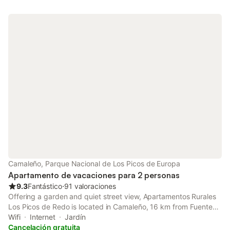
Camaleño, Parque Nacional de Los Picos de Europa
Apartamento de vacaciones para 2 personas
9.3
Fantástico
⋅
91 valoraciones
Offering a garden and quiet street view, Apartamentos Rurales
Los Picos de Redo is located in Camaleño, 16 km from Fuente
Dé Cable Car and 20 km from Santa Maria de Lebeña Church.
Wifi
Internet
Jardín
Cancelación gratuita