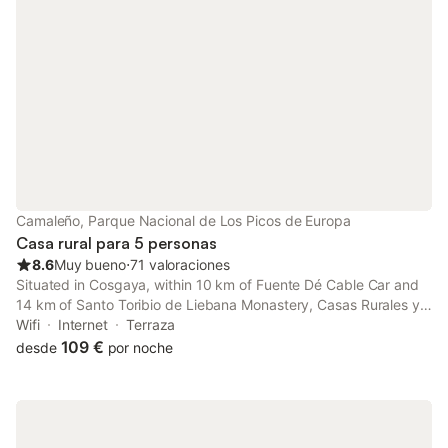
Camaleño, Parque Nacional de Los Picos de Europa
Casa rural para 5 personas
8.6
Muy bueno
⋅
71 valoraciones
Situated in Cosgaya, within 10 km of Fuente Dé Cable Car and
14 km of Santo Toribio de Liebana Monastery, Casas Rurales y
Apartamentos La Hornera features accommodation with a
Wifi
Internet
Terraza
garden as well as free private parking for guests who drive.
109 €
desde
por noche