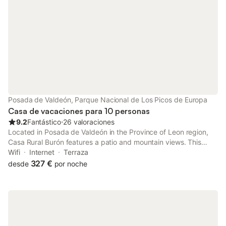
Posada de Valdeón, Parque Nacional de Los Picos de Europa
Casa de vacaciones para 10 personas
9.2
Fantástico
⋅
26 valoraciones
Located in Posada de Valdeón in the Province of Leon region,
Casa Rural Burón features a patio and mountain views. This
property offers access to a terrace, free private parking and
Wifi
Internet
Terraza
free WiFi. Outdoor seating is also available at the holiday home.
327 €
desde
por noche