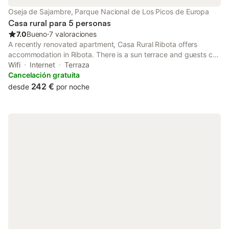
encuentra a 3,5 km. La zona es adecuada para actividades
Oseja de Sajambre, Parque Nacional de Los Picos de Europa
como senderismo, equitación, piragüismo y rutas guiadas a pie
Casa rural para 5 personas
o en bicicleta.
7.0
Bueno
⋅
7 valoraciones
A recently renovated apartment, Casa Rural Ribota offers
accommodation in Ribota. There is a sun terrace and guests can
make use of free WiFi and free private parking.
Wifi
Internet
Terraza
Cancelación gratuita
242 €
desde
por noche