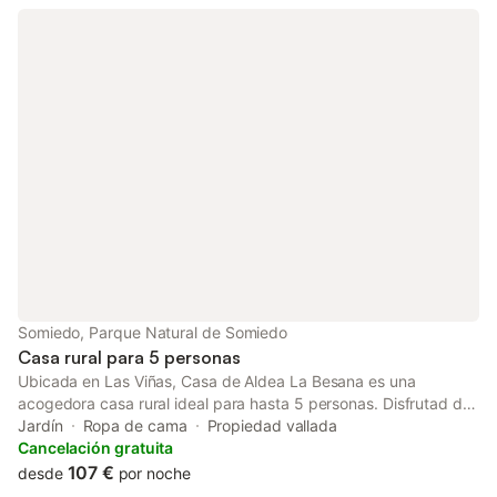
aparcamiento disponible en el recinto. Se accede a la
propiedad a través de unos escalones. Se admiten dos
mascotas pequeñas bajo petición. No está permitido celebrar
eventos en esta propiedad. Esta propiedad tiene directrices
para ayudar a los huéspedes con la correcta separación de
residuos. Se proporciona más información en el establecimiento.
Este establecimiento ofrece un cómodo sistema de auto check-
in.
Somiedo, Parque Natural de Somiedo
Casa rural para 5 personas
Ubicada en Las Viñas, Casa de Aldea La Besana es una
acogedora casa rural ideal para hasta 5 personas. Disfrutad de
un salón, 2 dormitorios y 1 baño para vuestra comodidad. La
Jardín
Ropa de cama
Propiedad vallada
cocina está totalmente equipada. Además, contaréis con
Cancelación gratuita
calefacción mediante radiadores eléctricos, televisión y
107 €
desde
por noche
lavadora. Desde la terraza y el jardín podréis contemplar las