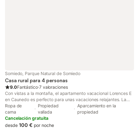
información en el establecimiento. Este establecimiento ofrece
un cómodo sistema de auto check-in.
Somiedo, Parque Natural de Somiedo
Casa rural para 4 personas
9.0
Fantástico
⋅
7 valoraciones
Con vistas a la montaña, el apartamento vacacional Lorences E
en Caunedo es perfecto para unas vacaciones relajantes. La
propiedad de 55 m² consta de una sala de estar, una cocina, 2
Ropa de
Propiedad
Aparcamiento en la
dormitorios y 1 baño, por lo que puede alojar a 4 personas. Los
cama
vallada
propiedad
servicios adicionales incluyen una televisión, así como una
Cancelación gratuita
lavadora. Este alojamiento no ofrece: Wi-Fi y aire
100 €
desde
por noche
acondicionado. Los enlaces de transporte público se
encuentran a poca distancia a pie. Hay una plaza de