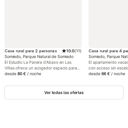
Casa rural para 2 personas
10.0
(
11
)
Casa rural para 4 p
Somiedo, Parque Natural de Somiedo
Somiedo, Parque Nat
El Estudio La Panera d'Abaxo en Las
El apartamento vacac
Viñas ofrece un acogedor espacio para
con acceso sin escal
que disfrutéis de una estancia idílica. La
desde
80 €
/
noche
situado en Caunedo, 
desde
66 €
/
noche
cocina está totalmente equipada para
la montaña cercana. 
vuestra comodidad. Entre las
plantas consta de una
comodidades se incluyen un balcón con
cocina, 1 dormitorio 
Ver todas las ofertas
vistas espectaculares, una terraza
puede alojar a 4 pers
cubierta con vistas a la montaña, TV y
adicionales incluyen t
barbacoa de uso privado durante vuestra
También hay una cuna
estancia. Casa de Aldea la Quintana está
alojamiento no ofrece:
situada en un pueblo de montaña que
acondicionado. Los e
ofrece total tranquilidad y vistas
Ahorra hasta un 10% en muchos
transporte público s
Inicia sesión