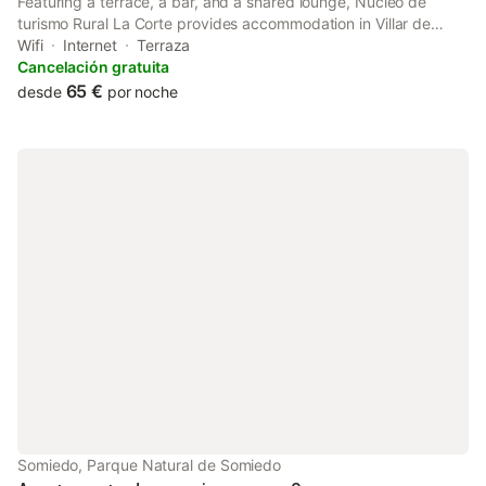
Featuring a terrace, a bar, and a shared lounge, Núcleo de
turismo Rural La Corte provides accommodation in Villar de
Vildas with free WiFi and mountain views. The guest house
Wifi
Internet
Terraza
features family rooms.
Cancelación gratuita
65 €
desde
por noche
Somiedo, Parque Natural de Somiedo