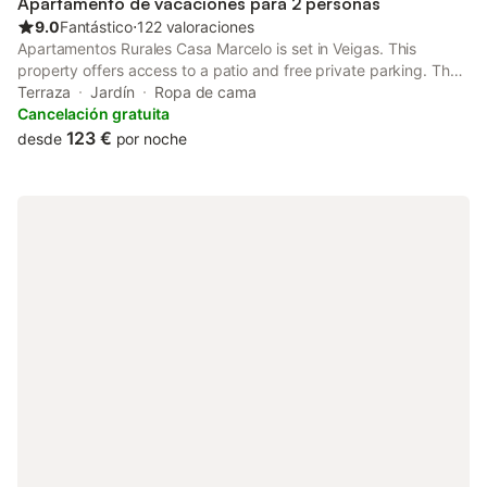
Apartamento de vacaciones para 2 personas
9.0
Fantástico
⋅
122 valoraciones
Apartamentos Rurales Casa Marcelo is set in Veigas. This
property offers access to a patio and free private parking. The
apartment has family rooms.
Terraza
Jardín
Ropa de cama
Cancelación gratuita
123 €
desde
por noche