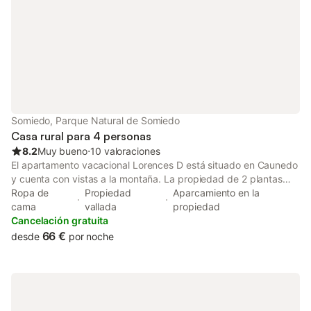
Somiedo, Parque Natural de Somiedo
Casa rural para 4 personas
8.2
Muy bueno
⋅
10 valoraciones
El apartamento vacacional Lorences D está situado en Caunedo
y cuenta con vistas a la montaña. La propiedad de 2 plantas
consta de una sala de estar, una cocina, 1 dormitorio y 1 baño,
Ropa de
Propiedad
Aparcamiento en la
por lo que puede alojar a 4 personas. Los servicios adicionales
cama
vallada
propiedad
incluyen televisión y lavadora. Este alojamiento no ofrece: Wi-Fi
Cancelación gratuita
y aire acondicionado. Hay una plaza de aparcamiento
66 €
desde
por noche
disponible en el recinto. Se accede a la propiedad a través de
unos escalones. Se admiten dos mascotas pequeñas bajo
petición. No está permitido celebrar eventos en esta propiedad.
Esta propiedad tiene directrices para ayudar a los huéspedes
con la correcta separación de residuos. Se proporciona más