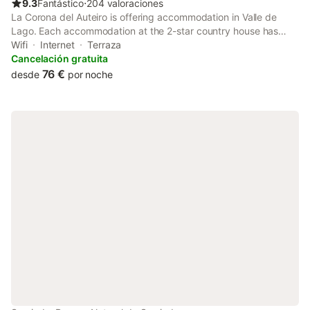
9.3
Fantástico
⋅
204 valoraciones
La Corona del Auteiro is offering accommodation in Valle de
Lago. Each accommodation at the 2-star country house has
mountain views, and guests can enjoy access to barbecue
Wifi
Internet
Terraza
facilities and to a shared lounge.
Cancelación gratuita
76 €
desde
por noche