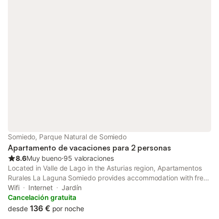
Somiedo, Parque Natural de Somiedo
Apartamento de vacaciones para 2 personas
8.6
Muy bueno
⋅
95 valoraciones
Located in Valle de Lago in the Asturias region, Apartamentos
Rurales La Laguna Somiedo provides accommodation with free
WiFi and free private parking. This apartment features a
Wifi
Internet
Jardín
garden.
Cancelación gratuita
136 €
desde
por noche