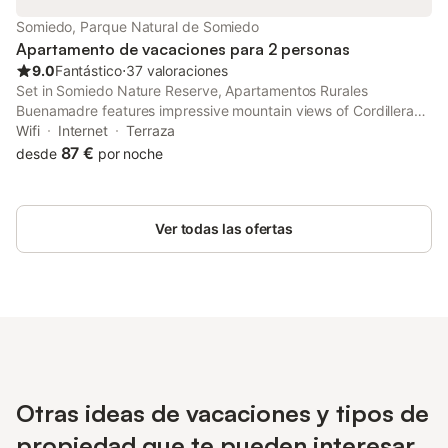
Somiedo, Parque Natural de Somiedo
Apartamento de vacaciones para 2 personas
9.0
Fantástico
⋅
37 valoraciones
Set in Somiedo Nature Reserve, Apartamentos Rurales
Buenamadre features impressive mountain views of Cordillera
Cantabrica. It offers heated apartments with free Wi-Fi and
Wifi
Internet
Terraza
private balconies, inside a traditional country house surrounded
87 €
desde
por noche
by gardens.
Ver todas las ofertas
Otras ideas de vacaciones y tipos de
propiedad que te pueden interesar