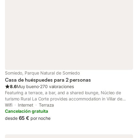
eventos en esta propiedad. Esta propiedad tiene directrices
para ayudar a los huéspedes con la correcta separación de
residuos. Se proporciona más información en el establecimiento.
Este establecimiento ofrece un cómodo sistema de auto check-
in.
Somiedo, Parque Natural de Somiedo
Casa de huéspuedes para 2 personas
8.6
Muy bueno
⋅
270 valoraciones
Featuring a terrace, a bar, and a shared lounge, Núcleo de
turismo Rural La Corte provides accommodation in Villar de
Vildas with free WiFi and mountain views. The guest house
Wifi
Internet
Terraza
features family rooms.
Cancelación gratuita
65 €
desde
por noche