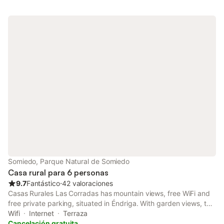
Somiedo, Parque Natural de Somiedo
Casa rural para 6 personas
9.7
Fantástico
⋅
42 valoraciones
Casas Rurales Las Corradas has mountain views, free WiFi and
free private parking, situated in Éndriga. With garden views, this
accommodation features a balcony. Boasting family rooms, this
Wifi
Internet
Terraza
property also provides guests with a children's playground.
Cancelación gratuita