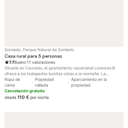
Somiedo, Parque Natural de Somiedo
Casa rural para 5 personas
7.7
Bueno
⋅
11 valoraciones
Situado en Caunedo, el apartamento vacacional Lorences B
ofrece a los huéspedes bonitas vistas a la montaña. La
propiedad de 2 plantas consta de una sala de estar, una cocina,
Ropa de
Propiedad
Aparcamiento en la
2 dormitorios y 1 baño, por lo que puede alojar a 5 personas.
cama
vallada
propiedad
Los servicios adicionales incluyen televisión y lavadora. También
Cancelación gratuita
hay una cuna disponible. Este alojamiento no ofrece: Wi-Fi y aire
110 €
desde
por noche
acondicionado. Los enlaces de transporte público se
encuentran a poca distancia a pie. Hay una plaza de
aparcamiento disponible en el recinto. Se accede a la
propiedad a través de unos escalones. Se admiten dos
mascotas pequeñas bajo petición. No está permitido celebrar