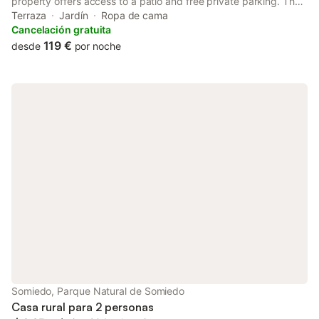
property offers access to a patio and free private parking. The
apartment has family rooms.
Terraza
Jardín
Ropa de cama
Cancelación gratuita
119 €
desde
por noche
Somiedo, Parque Natural de Somiedo
Casa rural para 2 personas