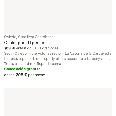
Oviedo, Cordillera Cantábrica
Chalet para 11 personas
9.9
Fantástico
⋅
31 valoraciones
Set in Oviedo in the Asturias region, La Casona de la Carbayeda
features a patio. This property offers access to a balcony and
free private parking. The property is non-smoking and is
Terraza
Jardín
Ropa de cama
situated 7.2 km from Plaza de España.
Cancelación gratuita
395 €
desde
por noche