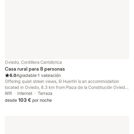
Oviedo, Cordillera Cantábrica
Casa rural para 8 personas
6.0
Agradable
⋅
1 valoración
Offering quiet street views, El Huertín is an accommodation
located in Oviedo, 8.3 km from Plaza de la Constitución Oviedo
and 5.5 km from Carlos Tartiere Stadium. The property features
Wifi
Internet
Terraza
river and garden views, and is 7.7 km from Plaza de España.
103 €
desde
por noche