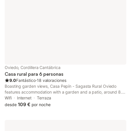
Oviedo, Cordillera Cantábrica
Casa rural para 6 personas
9.0
Fantástico
⋅
18 valoraciones
Boasting garden views, Casa Pepín - Sagasta Rural Oviedo
features accommodation with a garden and a patio, around 8.2
km from Plaza de la Constitución Oviedo. This property offers
Wifi
Internet
Terraza
access to a balcony, darts, free private parking and free WiFi.
109 €
desde
por noche