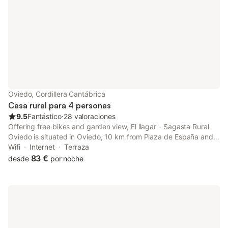
Oviedo, Cordillera Cantábrica
Casa rural para 4 personas
9.5
Fantástico
⋅
28 valoraciones
Offering free bikes and garden view, El llagar - Sagasta Rural
Oviedo is situated in Oviedo, 10 km from Plaza de España and
5.7 km from Church of San Julián de los Prados. This property
Wifi
Internet
Terraza
offers access to a balcony, free private parking and free WiFi.
83 €
desde
por noche