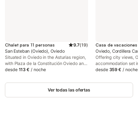
Chalet para 11 personas
9.7
(
19
)
San Esteban (Oviedo), Oviedo
Oviedo, Cordillera Ca
Situated in Oviedo in the Asturias region,
Offering city views, 
with Plaza de la Constitución Oviedo and
accommodation set i
Principe Felipe Auditorium nearby, Casa
desde
113 €
/
noche
from Plaza de la Con
desde
359 €
/
noche
con finca en Oviedo El Casero features
1.4 km from El Milán
accommodation with free WiFi and free
University. The prope
private parking.
from State Tax Admin
Ver todas las ofertas
Ahorra hasta un 10% en muchos
Inicia sesión
alojamientos con tu cuenta.