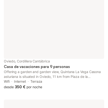
Oviedo, Cordillera Cantábrica
Casa de vacaciones para 9 personas
Offering a garden and garden view, Quintana La Vega Casona
asturiana is situated in Oviedo, 11 km from Plaza de la
Constitución Oviedo and 8.5 km from Carlos Tartiere Stadium.
Wifi
Internet
Terraza
350 €
desde
por noche