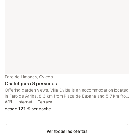
Faro de Limanes, Oviedo
Chalet para 8 personas
Offering garden views, Villa Ovida is an accommodation located
in Faro de Arriba, 8.3 km from Plaza de España and 5.7 km from
Church of San Julián de los Prados. This property offers access
Wifi
Internet
Terraza
to a terrace, free private parking and free WiFi.
121 €
desde
por noche
Ver todas las ofertas