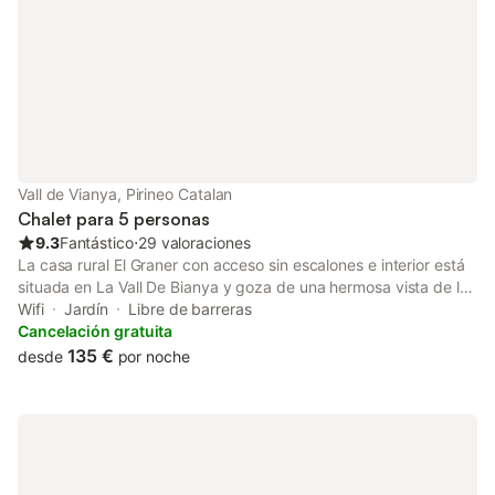
Vall de Vianya, Pirineo Catalan
Chalet para 5 personas
9.3
Fantástico
⋅
29 valoraciones
La casa rural El Graner con acceso sin escalones e interior está
situada en La Vall De Bianya y goza de una hermosa vista de los
Pirineos. La propiedad de 3 plantas consta de una sala de estar,
Wifi
Jardín
Libre de barreras
una cocina bien equipada, 2 dormitorios y 1 baño, por lo que
Cancelación gratuita
puede alojar a 5 personas. Los servicios adicionales incluyen
135 €
desde
por noche
Wi-Fi, televisión, ventilador, lavadora, libros y juguetes para
niños. También hay disponible una cuna y una trona. Este
alojamiento no dispone de: aire acondicionado. Este alquiler de
vacaciones cuenta con un balcón privado para relajarse y
disfrutar de la noche. Disfrute de la zona exterior compartida,
con piscina vallada, jardín, barbacoa, parque infantil y ducha