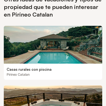
carga eléctrica en el alojamiento, está prohibido cargar
propiedad que te pueden interesar
vehículos eléctricos.
en Pirineo Catalan
Casas rurales con piscina
Pirineo Catalan