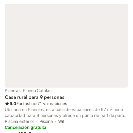
Planolas, Pirineo Catalan
Casa rural para 9 personas
9.0
Fantástico
⋅
71 valoraciones
Ubicada en Planoles, esta casa de vacaciones de 97 m² tiene
capacidad para 9 personas y ofrece un punto de partida para
explorar el paisaje montañoso de los alrededores. La propiedad
Piscina exterior
Piscina
Wifi
cuenta con 4 dormitorios, con una combinación de camas
Cancelación gratuita