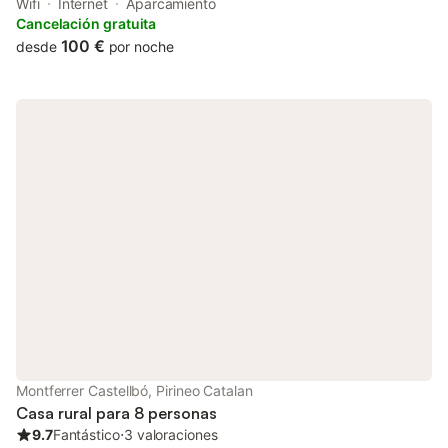
Masella. There is a private entrance at the country house for the
Wifi
Internet
Aparcamiento
convenience of those who stay.
Cancelación gratuita
100 €
desde
por noche
Montferrer Castellbó, Pirineo Catalan
Casa rural para 8 personas
9.7
Fantástico
⋅
3 valoraciones