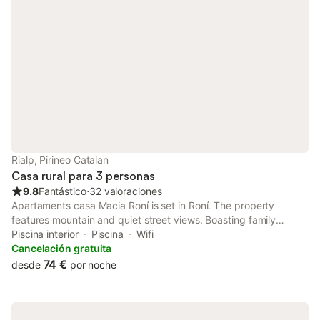
Rialp, Pirineo Catalan
Casa rural para 3 personas
9.8
Fantástico
⋅
32 valoraciones
Apartaments casa Macia Roní is set in Roní. The property
features mountain and quiet street views. Boasting family
rooms, this property also provides guests with a barbecue.
Piscina interior
Piscina
Wifi
Cancelación gratuita
74 €
desde
por noche