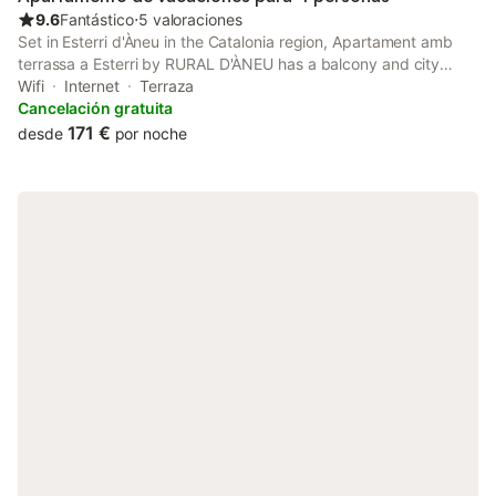
9.6
Fantástico
⋅
5 valoraciones
Set in Esterri d'Àneu in the Catalonia region, Apartament amb
terrassa a Esterri by RURAL D'ÀNEU has a balcony and city
views. Among the facilities at this property are a lift and bicycle
Wifi
Internet
Terraza
parking, along with free WiFi throughout the property.
Cancelación gratuita
171 €
desde
por noche