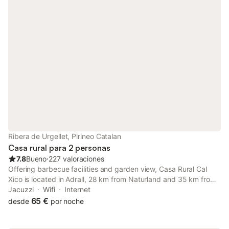
Ribera de Urgellet, Pirineo Catalan
Casa rural para 2 personas
7.8
Bueno
⋅
227 valoraciones
Offering barbecue facilities and garden view, Casa Rural Cal
Xico is located in Adrall, 28 km from Naturland and 35 km from
Meritxell sanctuary.
Jacuzzi
Wifi
Internet
65 €
desde
por noche