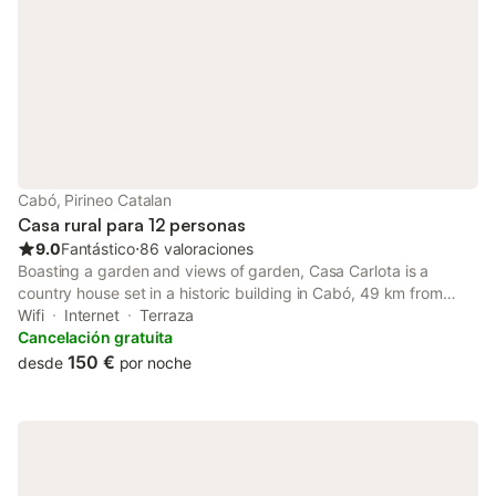
Cabó, Pirineo Catalan
Casa rural para 12 personas
9.0
Fantástico
⋅
86 valoraciones
Boasting a garden and views of garden, Casa Carlota is a
country house set in a historic building in Cabó, 49 km from
Estadi Comunal de Aixovall. With city views, this
Wifi
Internet
Terraza
accommodation provides a patio.
Cancelación gratuita
150 €
desde
por noche