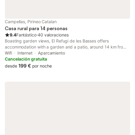
Campellas, Pirineo Catalan
Casa rural para 14 personas
9.4
Fantástico
⋅
40 valoraciones
Boasting garden views, El Refugi de les Basses offers
accommodation with a garden and a patio, around 14 km from
Vall de Núria Ski station. This property offers access to a
Wifi
Internet
Aparcamiento
balcony, free private parking and free WiFi.
Cancelación gratuita
199 €
desde
por noche