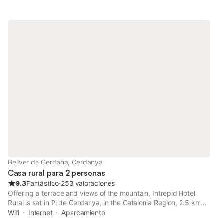
Bellver de Cerdaña, Cerdanya
Casa rural para 2 personas
9.3
Fantástico
⋅
253 valoraciones
Offering a terrace and views of the mountain, Intrepid Hotel
Rural is set in Pi de Cerdanya, in the Catalonia Region, 2.5 km
from Cadí Mountains and 26 km from Andorra la Vella. Free WiFi
Wifi
Internet
Aparcamiento