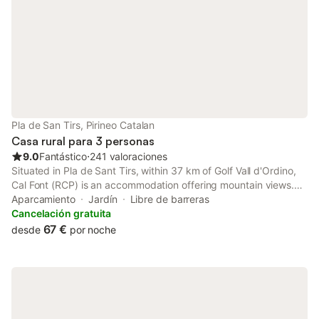
Pla de San Tirs, Pirineo Catalan
Casa rural para 3 personas
9.0
Fantástico
⋅
241 valoraciones
Situated in Pla de Sant Tirs, within 37 km of Golf Vall d'Ordino,
Cal Font (RCP) is an accommodation offering mountain views.
With free private parking, the property is 31 km from Naturland
Aparcamiento
Jardín
Libre de barreras
and 38 km from Meritxell sanctuary.
Cancelación gratuita
67 €
desde
por noche