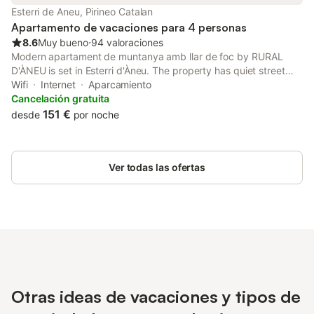
Esterri de Aneu, Pirineo Catalan
Apartamento de vacaciones para 4 personas
8.6
Muy bueno
⋅
94 valoraciones
Modern apartament de muntanya amb llar de foc by RURAL
D'ÀNEU is set in Esterri d'Àneu. The property has quiet street
views. Free WiFi is at guests' disposal throughout the property.
Wifi
Internet
Aparcamiento
Cancelación gratuita
151 €
desde
por noche
Ver todas las ofertas
Otras ideas de vacaciones y tipos de