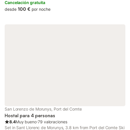
is featured throughout the property.
Cancelación gratuita
100 €
desde
por noche
San Lorenzo de Morunys, Port del Comte
Hostal para 4 personas
8.4
Muy bueno
⋅
79 valoraciones
Set in Sant Llorenc de Morunys, 3.8 km from Port del Comte Ski