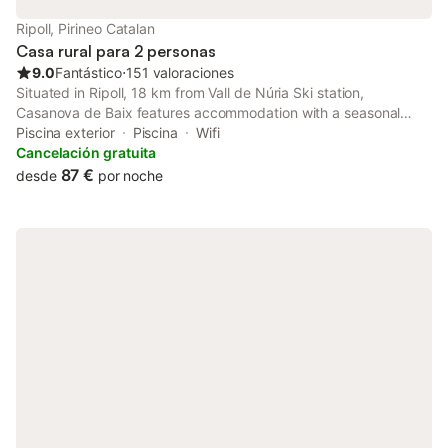
Ripoll, Pirineo Catalan
Casa rural para 2 personas
9.0
Fantástico
⋅
151 valoraciones
Situated in Ripoll, 18 km from Vall de Núria Ski station,
Casanova de Baix features accommodation with a seasonal
outdoor swimming pool, free private parking, a garden and a
Piscina exterior
Piscina
Wifi
tennis court.
Cancelación gratuita
87 €
desde
por noche