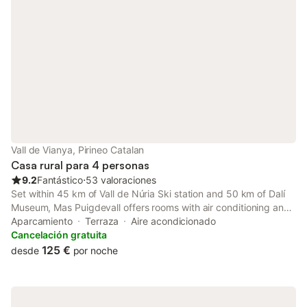
Vall de Vianya, Pirineo Catalan
Casa rural para 4 personas
9.2
Fantástico
⋅
53 valoraciones
Set within 45 km of Vall de Núria Ski station and 50 km of Dalí
Museum, Mas Puigdevall offers rooms with air conditioning and
a private bathroom in Vall de Bianya. Located 38 km from Col
Aparcamiento
Terraza
Aire acondicionado
d'Ares, the property provides a garden and free private...
Cancelación gratuita
125 €
desde
por noche