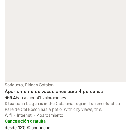
Soriguera, Pirineo Catalan
Apartamento de vacaciones para 4 personas
9.4
Fantástico
⋅
41 valoraciones
Situated in Llagunes in the Catalonia region, Turisme Rural Lo
Pallé de Cal Bosch has a patio. With city views, this
accommodation provides a balcony.
Wifi
Internet
Aparcamiento
Cancelación gratuita
125 €
desde
por noche