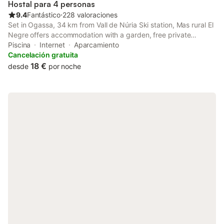
Hostal para 4 personas
9.4
Fantástico
⋅
228 valoraciones
Set in Ogassa, 34 km from Vall de Núria Ski station, Mas rural El
Negre offers accommodation with a garden, free private
parking, a terrace and a restaurant. Boasting a shared kitchen,
Piscina
Internet
Aparcamiento
this property also provides guests with a barbecue.
Cancelación gratuita
18 €
desde
por noche