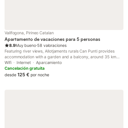
Vallfogona, Pirineo Catalan
Apartamento de vacaciones para 5 personas
8.9
Muy bueno
⋅
58 valoraciones
Featuring river views, Allotjaments rurals Can Punti provides
accommodation with a garden and a balcony, around 35 km
from Vall de Núria Ski station. Both free WiFi and parking on-site
Wifi
Internet
Aparcamiento
are available at the farm stay free of charge.
Cancelación gratuita
125 €
desde
por noche