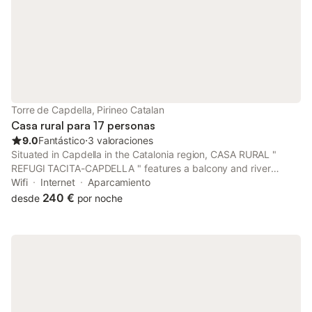
Torre de Capdella, Pirineo Catalan
Casa rural para 17 personas
9.0
Fantástico
⋅
3 valoraciones
Situated in Capdella in the Catalonia region, CASA RURAL "
REFUGI TACITA-CAPDELLA " features a balcony and river
views. With garden views, this accommodation features a patio.
Wifi
Internet
Aparcamiento
240 €
desde
por noche