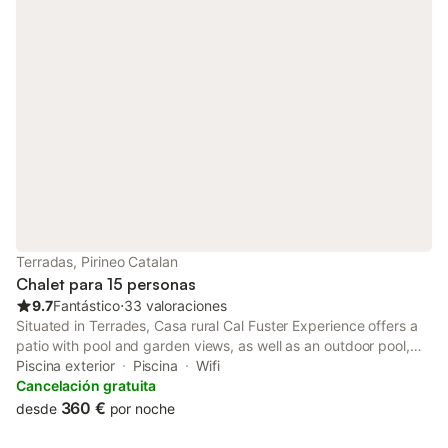
Terradas, Pirineo Catalan
Chalet para 15 personas
9.7
Fantástico
⋅
33 valoraciones
Situated in Terrades, Casa rural Cal Fuster Experience offers a
patio with pool and garden views, as well as an outdoor pool,
solarium and open-air bath. The property features city and inner
Piscina exterior
Piscina
Wifi
courtyard views, and is 13 km from Dalí Museum.
Cancelación gratuita
360 €
desde
por noche