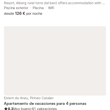
Resort, Alberg rural torre del baró offers accommodation with a
garden, free private parking, a shared lounge and a terrace.
Piscina exterior
Piscina
Wifi
126 €
desde
por noche
Esterri de Aneu, Pirineo Catalan
Apartamento de vacaciones para 4 personas
8.3
Muy bueno
⋅
61 valoraciones