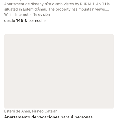
Apartament de disseny rústic amb vistes by RURAL D'ÀNEU is
situated in Esterri d'Àneu. The property has mountain views.
Free WiFi is provided throughout the property.
Wifi
Internet
Televisión
148 €
desde
por noche
Esterri de Aneu, Pirineo Catalan
Apartamento de vacaciones para 4 personas