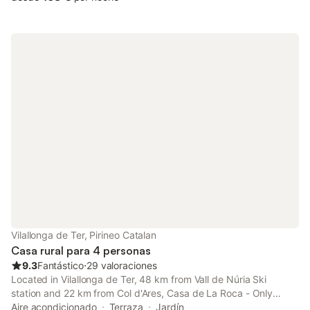
Vilallonga de Ter, Pirineo Catalan
Casa rural para 4 personas
9.3
Fantástico
⋅
29 valoraciones
Located in Vilallonga de Ter, 48 km from Vall de Núria Ski
station and 22 km from Col d'Ares, Casa de La Roca - Only
Adults. Offers a garden and air conditioning. This property
Aire acondicionado
Terraza
Jardín