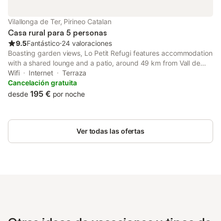
Vilallonga de Ter, Pirineo Catalan
Casa rural para 5 personas
9.5
Fantástico
⋅
24 valoraciones
Boasting garden views, Lo Petit Refugi features accommodation
with a shared lounge and a patio, around 49 km from Vall de
Núria Ski station.
Wifi
Internet
Terraza
Cancelación gratuita
195 €
desde
por noche
Ver todas las ofertas