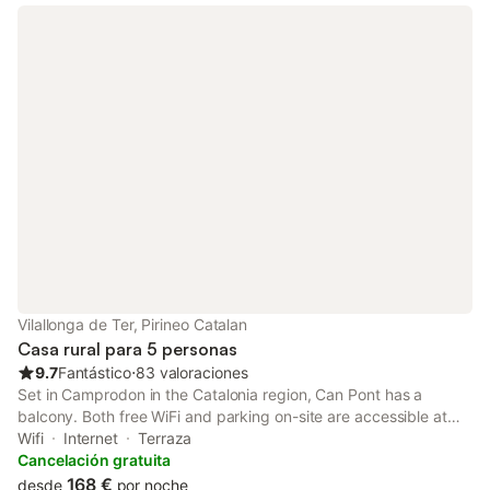
Vilallonga de Ter, Pirineo Catalan
Casa rural para 5 personas
9.7
Fantástico
⋅
83 valoraciones
Set in Camprodon in the Catalonia region, Can Pont has a
balcony. Both free WiFi and parking on-site are accessible at
the chalet free of charge. The property is non-smoking and is
Wifi
Internet
Terraza
situated 49 km from Vall de Núria Ski station.
Cancelación gratuita
168 €
desde
por noche