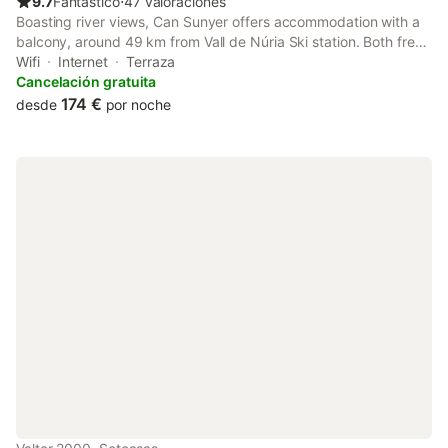
9.7
Fantástico
⋅
47 valoraciones
Boasting river views, Can Sunyer offers accommodation with a
balcony, around 49 km from Vall de Núria Ski station. Both free
WiFi and parking on-site are accessible at the chalet free of
Wifi
Internet
Terraza
charge.
Cancelación gratuita
174 €
desde
por noche