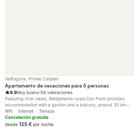
Vallfogona, Pirineo Catalan
Apartamento de vacaciones para 5 personas
8.9
Muy bueno
⋅
58 valoraciones
Featuring river views, Allotjaments rurals Can Punti provides
accommodation with a garden and a balcony, around 35 km
from Vall de Núria Ski station. Both free WiFi and parking on-site
Wifi
Internet
Terraza
are available at the farm stay free of charge.
Cancelación gratuita
125 €
desde
por noche