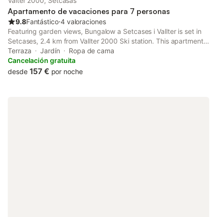
Valter 2000, Setcasas
Apartamento de vacaciones para 7 personas
9.8
Fantástico
⋅
4 valoraciones
Featuring garden views, Bungalow a Setcases i Vallter is set in
Setcases, 2.4 km from Vallter 2000 Ski station. This apartment
provides free private parking and luggage storage space. The
Terraza
Jardín
Ropa de cama
property is non-smoking and is located 38 km from Col d'Ares.
Cancelación gratuita
157 €
desde
por noche