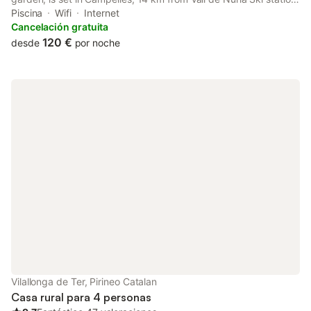
37 km from La Molina Ski Resort, as well as 40 km from Artigas
Piscina
Wifi
Internet
gardens.
Cancelación gratuita
120 €
desde
por noche
Vilallonga de Ter, Pirineo Catalan
Casa rural para 4 personas