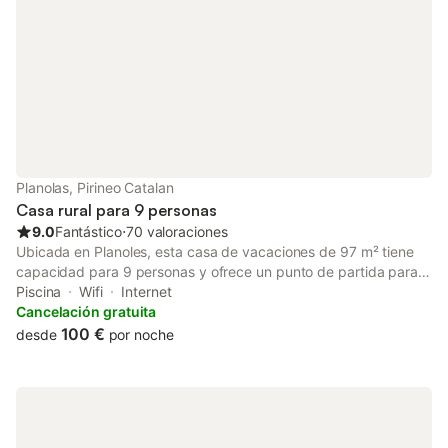
Planolas, Pirineo Catalan
Casa rural para 9 personas
9.0
Fantástico
⋅
70 valoraciones
Ubicada en Planoles, esta casa de vacaciones de 97 m² tiene
capacidad para 9 personas y ofrece un punto de partida para
explorar el paisaje montañoso de los alrededores. La propiedad
Piscina
Wifi
Internet
cuenta con 4 dormitorios, con una combinación de camas
Cancelación gratuita
dobles e individuales, además de 2 baños y una zona de estar
100 €
desde
por noche
con sofá y chimenea. En el interior, encontrará calefacción,
televisión de pantalla plana y conexión Wi-Fi en todas las
instalaciones. La cocina y la entrada privada aseguran una
estancia práctica, mientras que la distribución incluye una zona
de estar y un baño privado. La propiedad es para no fumadores