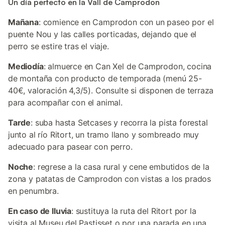
Un día perfecto en la Vall de Camprodon
Mañana
: comience en Camprodon con un paseo por el
puente Nou y las calles porticadas, dejando que el
perro se estire tras el viaje.
Mediodía
: almuerce en Can Xel de Camprodon, cocina
de montaña con producto de temporada (menú 25-
40€, valoración 4,3/5). Consulte si disponen de terraza
para acompañar con el animal.
Tarde
: suba hasta Setcases y recorra la pista forestal
junto al río Ritort, un tramo llano y sombreado muy
adecuado para pasear con perro.
Noche
: regrese a la casa rural y cene embutidos de la
zona y patatas de Camprodon con vistas a los prados
en penumbra.
En caso de lluvia
: sustituya la ruta del Ritort por la
visita al Museu del Pastisset o por una parada en una