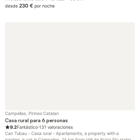
offers access to a balcony and free private parking.
230 €
desde
por noche
Campellas, Pirineo Catalan
Casa rural para 6 personas
9.2
Fantástico
⋅
131 valoraciones
Can Tubau - Casa rural - Apartaments, a property with a
garden, is set in Campelles, 14 km from Vall de Núria Ski station,