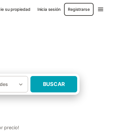
ie su propiedad
Inicia sesión
Registrarse
BUSCAR
des
s rurales con mascota en la Costa Brava
r precio!