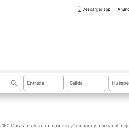
Descargar app
Anunc
 mascota en la Costa Brava
Entrada
Salida
Huéspe
·
·
·
Casas rurales
Cataluña
Provincia de Gerona
Casa
160 Casas rurales con mascota. ¡Compara y reserva al mejo