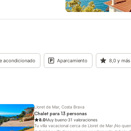
en una zona paradisiaca de
lavadora, horno y nevera), 1 habi
 a tan solo 1 minuto andando de
con cama de matrimonio (140x20
tgó. Montgó ofrece una variedad
habitaciones con 2 camas (2 cam
rantes y a sólo 1 minuto
180) y 2 camas (80 x 180)), 1 ha
rá un supermercado. También
individual (80 x 190), 1 baño con
la villa podrá encontrar el parque
1 baño con ducha. - Mascotas ba
el Montgrí que le permitirá
peticion 35 €/semana/mascota, y 
 de magníficos paseos o rutas en
será en efectivo y será devuelta 
 en un bosque de pinos. En la
semana más tarde mediante
aja hay un salón–comedor con
transferencia. Cala Canyelles es 
dependiente, 2 dormitorios
re acondicionado
Aparcamiento
bonita cala de la Costa Brava qu
8,0
y más
 un baño con ducha. También
por su agua clara y cristalina. S
on un espacio cerrado para
alquilar sombrillas y tumbonas, a
as bicicletas o tablas de surf… En
practicar actividades como pedal
la casa pueden dormir 4
parasailing, esquí acuático y pir
. Entrada: de 17:00 a 20:00 hor
También se puede degustar l
Lloret de Mar, Costa Brava
Chalet para 13 personas
8.0
Muy bueno
⋅
31 valoraciones
Tu villa vacacional cerca de Lloret de Mar ¡No querr