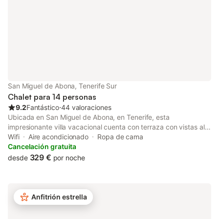
limpias). Es
cercano está a 4 min
San Miguel de Abona, Tenerife Sur
Chalet para 14 personas
9.2
Fantástico
⋅
44 valoraciones
Ubicada en San Miguel de Abona, en Tenerife, esta
impresionante villa vacacional cuenta con terraza con vistas al
mar, piscina climatizada y zona de barbacoa. El alojamiento
Wifi
Aire acondicionado
Ropa de cama
dispone de aire acondicionado, balcón y es completamente
Cancelación gratuita
para no fumadores. A solo 1,7 km de Playa de San Blas, es la
329 €
desde
por noche
base ideal para vuestra escapada a Tenerife. La villa está
decorada con gusto y ofrece un espacio amplio, camas
cómodas para un buen descanso y todas las comodidades
necesarias para una estancia relajante. Disfrutad de comidas al
Anfitrión estrella
aire libre con la barbacoa mientras contempláis el entorno.
Información importante sobre la ubicación: La villa se encuentra